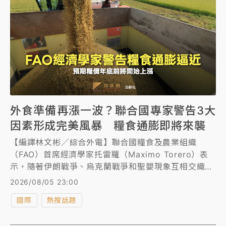
外食準備再漲一波？聯合國專家警告3大
因素形成完美風暴 糧食通膨即將來襲
【編譯林文彬／綜合外電】聯合國糧食及農業組織
（FAO）首席經濟學家托雷羅（Maximo Torero）表
示，隨著伊朗戰爭、烏克蘭戰爭和聖嬰現象互相交織，
形成成本上漲及農穫減少的完美風暴，新一波糧食通膨
2026/08/05 23:00
可能即將席捲全球。
國際
熱搜話題