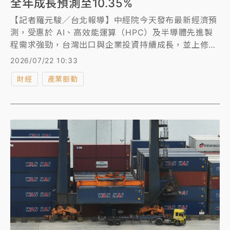
全年成長預測至10.35%
【記者羅元駿／台北報導】中經院今天發布最新經濟預
測，受惠於 AI、高效能運算（HPC）及半導體先進製
程需求強勁，台灣出口與企業投資持續成長，並上修今
年經濟成長率至10.35%，全年消費者物價指數（CPI）
2026/07/22 10:33
也上調至2.02%。中經院長連賢明說明，今年屬於「內
財經
產業脈動
外熱絡」情形，相較其他機構更為樂觀，則主要是出口
非常暢旺。