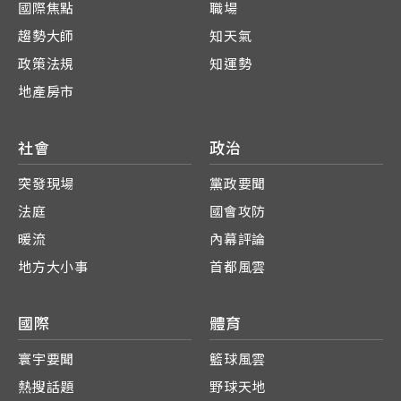
國際焦點
職場
趨勢大師
知天氣
政策法規
知運勢
地產房市
社會
政治
突發現場
黨政要聞
法庭
國會攻防
暖流
內幕評論
地方大小事
首都風雲
國際
體育
寰宇要聞
籃球風雲
熱搜話題
野球天地