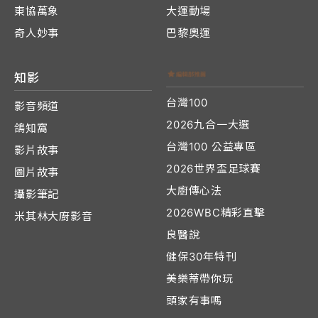
東協萬象
大運動場
奇人妙事
巴黎奧運
知影
台灣100
影音頻道
2026九合一大選
鴿知窩
台灣100 公益專區
影片故事
2026世界盃足球賽
圖片故事
大廚傳心法
攝影筆記
2026WBC精彩直擊
米其林大廚影音
良醫說
健保30年特刊
美樂蒂帶你玩
頭家有事嗎