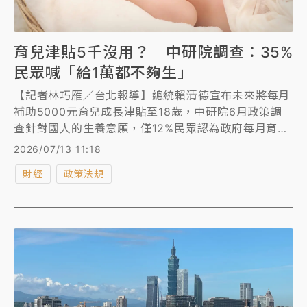
育兒津貼5千沒用？ 中研院調查：35%
民眾喊「給1萬都不夠生」
【記者林巧雁／台北報導】總統賴清德宣布未來將每月
補助5000元育兒成長津貼至18歲，中研院6月政策調
查針對國人的生養意願，僅12%民眾認為政府每月育兒
津貼5000元有生養誘因，35%消費者則認為，就算每
2026/07/13 11:18
月1萬都不夠。
財經
政策法規