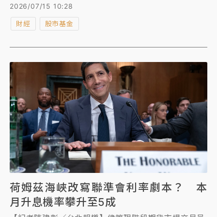
2026/07/15 10:28
財經
股市基金
荷姆茲海峽改寫聯準會利率劇本？ 本
月升息機率攀升至5成