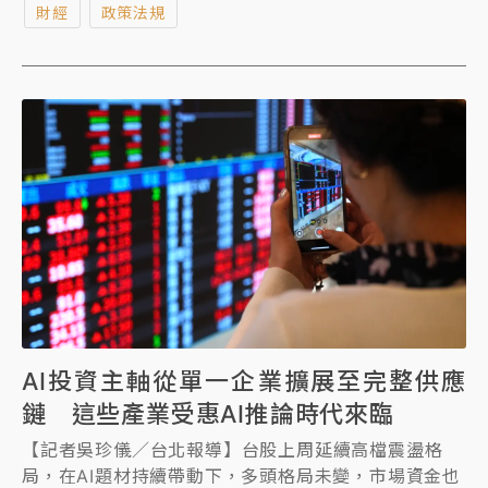
財經
政策法規
相關規定，避免受罰。
AI投資主軸從單一企業擴展至完整供應
鏈 這些產業受惠AI推論時代來臨
【記者吳珍儀／台北報導】台股上周延續高檔震盪格
局，在AI題材持續帶動下，多頭格局未變，市場資金也