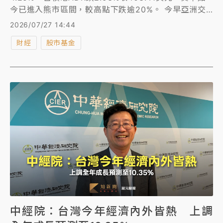
今已進入熊市區間，較高點下跌逾20%。 今早亞洲交
易時段，美股期貨與日韓股均走高，油價則走跌，主因
2026/07/27 14:44
美國與伊朗周末期間暫停交火。不過台股開盤半導體族
財經
股市基金
群跟進費半走弱，聯電一度殺逾5%，台積電最低跌20
元至2330元，指數跌逾300點失43400。
中經院：台灣今年經濟內外皆熱 上調