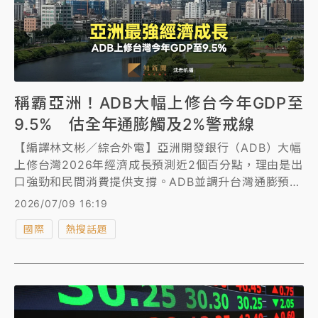
稱霸亞洲！ADB大幅上修台今年GDP至
9.5% 估全年通膨觸及2%警戒線
【編譯林文彬／綜合外電】亞洲開發銀行（ADB）大幅
上修台灣2026年經濟成長預測近2個百分點，理由是出
口強勁和民間消費提供支撐。ADB並調升台灣通膨預
估，預期2026全年通膨率將觸及央行2%警戒線。
2026/07/09 16:19
國際
熱搜話題