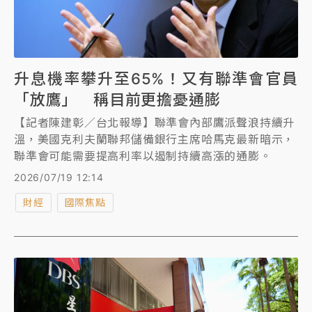
升息機率攀升至65%！又有聯準會官員
「放鷹」 稱目前更擔憂通膨
【記者陳建彰／台北報導】聯準會內部鷹派聲浪持續升
溫，美國克利夫蘭聯邦儲備銀行主席哈馬克最新暗示，
聯準會可能需要提高利率以遏制持續高漲的通膨。
2026/07/19 12:14
財經
國際焦點