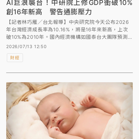
AI巨浪襲台！中研院上修GDP衝破10%
創16年新高 警告通膨壓力
【記者林巧雁／台北報導】中央研究院今天公布2026
年台灣經濟成長率為10.16%，將是16年來新高，上次
破10%為2010年。國內經濟機構如國泰台大團隊預測
為10.1%，元大寶華則突破10%至11.05%，其他學術機
2026/07/13 12:50
構也可能調高預測。
財經