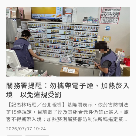
關務署提醒：勿攜帶電子煙、加熱菸入
境 以免違規受罰
【記者林巧雁／台北報導】基隆關表示，依菸害防制法
第15條規定，目前電子煙及其組合元件仍禁止輸入，旅
客不得攜帶入境；加熱菸則屬菸害防制法所稱指定菸
品，須經衛生福利部核定通過健康風險評估審查才能輸
2026/07/07 19:24
入，旅客違規攜帶入境案件仍很頻繁，請旅客多加留意