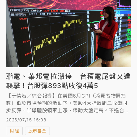
聯電、華邦電拉漲停 台積電尾盤又遭
襲擊！台股彈893點收復4萬5
【于倩若／綜合報導】在美國6月CPI（消費者物價指
數）低於市場預期的激勵下，美股4大指數周二收盤同
步反彈，半導體股領軍上漲，帶動大盤走高。不過台積
電ADR收盤小跌0.28%。SK海力士ADR則狂飆
2026/07/15 15:08
27.29%。
財經
股市基金