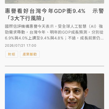
惠譽看好台灣今年GDP衝9.4% 示警
「3大下行風險」
國際信評機構惠譽今天表示，受全球人工智慧（AI）強
勁需求帶動，台灣今年、明年的GDP成長預測，分別從
6.9%與4.0%上調至9.4%與4.8%；不過，成長前景仍
有3大潛在下行風險，包括主要貿易夥伴的經濟成長大
2026/07/21 17:00
幅放緩、全球人工智慧（AI）需求減少及地緣政治緊張
財經
產業脈動
局勢。