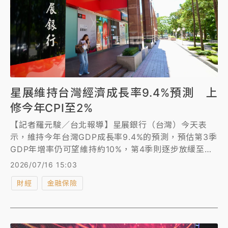
星展維持台灣經濟成長率9.4%預測 上
修今年CPI至2%
【記者羅元駿／台北報導】星展銀行（台灣）今天表
示，維持今年台灣GDP成長率9.4%的預測，預估第3季
GDP年增率仍可望維持約10%，第4季則逐步放緩至約
4%，回歸為較可延續的成長水準；另外也上調消費者
2026/07/16 15:03
物價指數（CPI）年增率預測由原1.9%至2%。
財經
金融保險