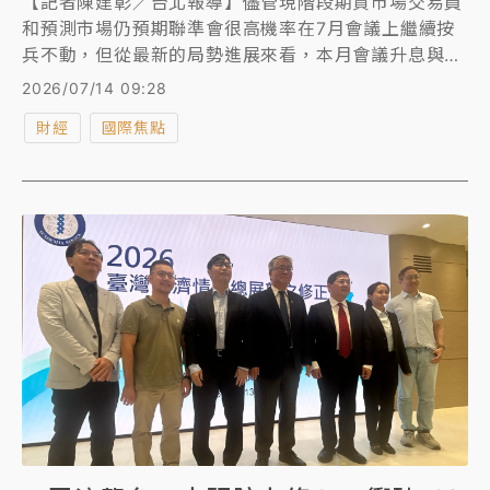
【記者陳建彰／台北報導】儘管現階段期貨市場交易員
和預測市場仍預期聯​​準會很高機率在7月會議上繼續按
兵不動，但從最新的局勢進展來看，本月會議升息與否
已變得極具懸念。
2026/07/14 09:28
財經
國際焦點