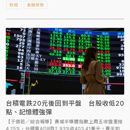
財經
金融保險
預期較有效果。
台積電跌20元後回到平盤 台股收低20
點、記憶體強彈
【于倩若／綜合報導】費城半導體指數上周五收盤重挫
4.25%，台積電ADR跌2.93%收403.41美元。費半如