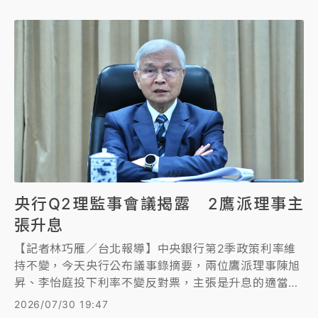
央行Q2理監事會議揭露 2鷹派理事主
張升息
【記者林巧雁／台北報導】中央銀行第2季政策利率維
持不變，今天央行公布議事錄摘要，兩位鷹派理事陳旭
昇、李怡庭投下利率不變反對票，主張是升息的適當時
機，利率不宜再按兵不動，貨幣政策效果有落後時間，
2026/07/30 19:47
現正面臨通膨壓力，若在此時升息，可能對於降低通膨