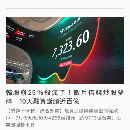
韓股崩25％殺瘋了！散戶借錢炒股夢
碎 10天融資斷頭近百億
【編譯于倩若／綜合外電】融資追繳疑慮籠罩南韓散
戶，7月份短短10天4258億韓元（約97.13億台幣）股
票遭強制平倉。