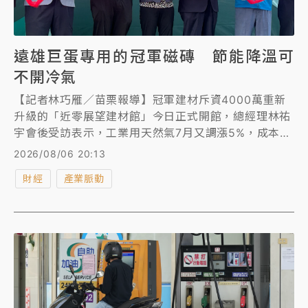
遠雄巨蛋專用的冠軍磁磚 節能降溫可
不開冷氣
【記者林巧雁／苗栗報導】冠軍建材斥資4000萬重新
升級的「近零展望建材館」今日正式開館，總經理林祐
宇會後受訪表示，工業用天然氣7月又調漲5%，成本占
3成，一年天然氣已漲超過4成，每月成本增加約百萬
2026/08/06 20:13
元，許多原料也是進口，但進口磁磚競爭激烈，難以完
財經
產業脈動
全反映，成本多自行吸收，壓縮獲利空間，訂單能見度
看到第4季，但相較去年差一點。