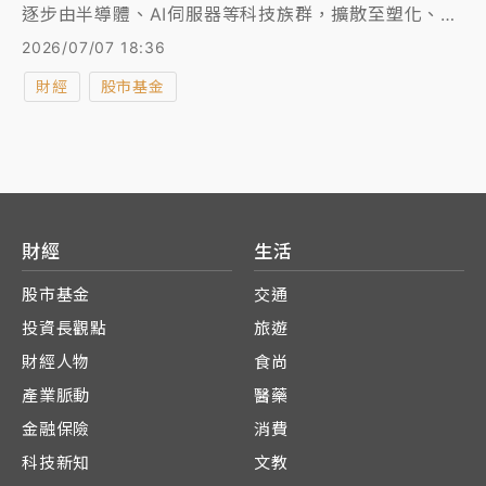
逐步由半導體、AI伺服器等科技族群，擴散至塑化、航
運及軍工等低基期族群，顯示資金輪動態勢持續深化。
2026/07/07 18:36
財經
股市基金
財經
生活
股市基金
交通
投資長觀點
旅遊
財經人物
食尚
產業脈動
醫藥
金融保險
消費
科技新知
文教