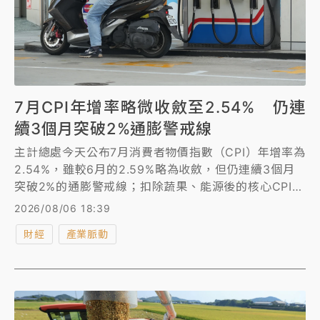
7月CPI年增率略微收斂至2.54% 仍連
續3個月突破2%通膨警戒線
主計總處今天公布7月消費者物價指數（CPI）年增率為
2.54%，雖較6月的2.59%略為收斂，但仍連續3個月
突破2%的通膨警戒線；扣除蔬果、能源後的核心CPI則
為2.38%，漲幅同步下滑。
2026/08/06 18:39
財經
產業脈動