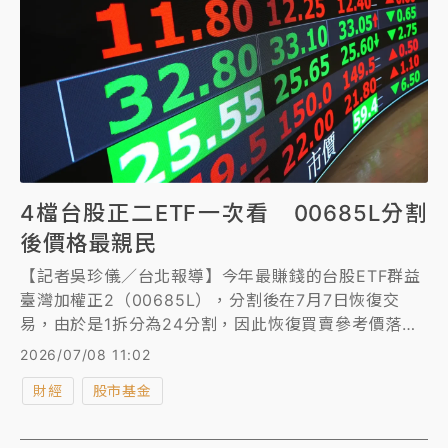
4檔台股正二ETF一次看 00685L分割
後價格最親民
【記者吳珍儀／台北報導】今年最賺錢的台股ETF群益
臺灣加權正2（00685L），分割後在7月7日恢復交
易，由於是1拆分為24分割，因此恢復買賣參考價落在
12.75元，不過7日大盤大跌逾千點，最後00685L收在
2026/07/08 11:02
12.23元，成為市場上最便宜的台股正二ETF，再從今
財經
股市基金
日成交量來看，由於00685L分割後價格便宜、流動性
變好，7日成交量創歷史天量121萬張，也成為今日台股
成交人氣王。