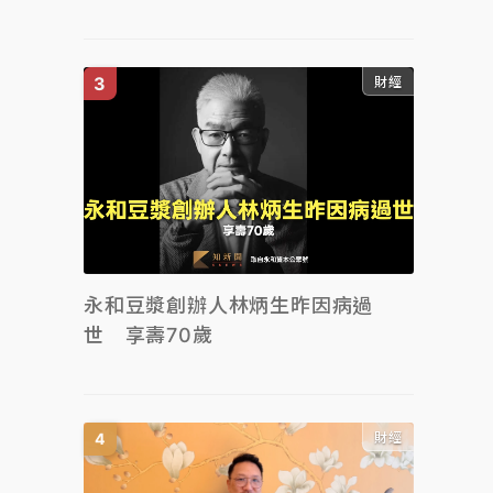
財經
永和豆漿創辦人林炳生昨因病過
世 享壽70歲
財經