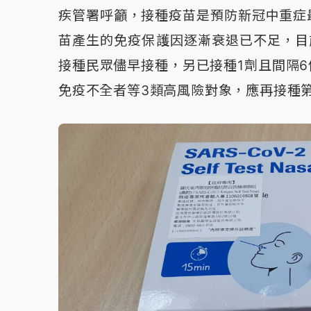
疾管署呼籲，接種疫苗是預防新冠中重症
苗產生的免疫保護因逐漸衰退已不足，目
接種民眾儘早接種，另已接種1劑且間隔6個月
免疫不全者等3類高風險對象，應再接種