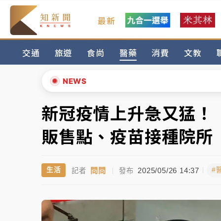
最新
油價持續凍漲！ 中油宣布下周一汽柴油價格
交通
旅遊
食尚
醫藥
消費
文教
中颱白海豚進逼！台北喜來登圍籬傾倒砸傷人
有片｜
白海豚暴風圈逼近！新北淡水赫見龍捲
NEWS
中颱白海豚風雨來了！中部以北防豪雨 今晚
新冠疫情上升急又猛！
▲
白海豚逼近！北市水門只出不進 未移置車輛最
▼
販售點、疫苗接種院所
油價持續凍漲！ 中油宣布下周一汽柴油價格
問問
2025/05/26 14:37
生活
#
記者
|
發布
中颱白海豚進逼！台北喜來登圍籬傾倒砸傷人
有片｜
白海豚暴風圈逼近！新北淡水赫見龍捲
中颱白海豚風雨來了！中部以北防豪雨 今晚