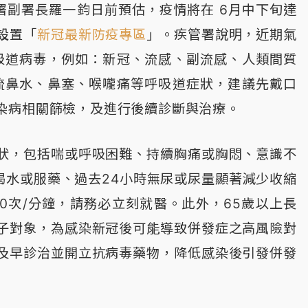
署副署長羅一鈞日前預估，疫情將在 6月中下旬達
設置「
新冠最新防疫專區
」。疾管署說明，近期氣
吸道病毒，例如：新冠、流感、副流感、人類間質
流鼻水、鼻塞、喉嚨痛等呼吸道症狀，建議先戴口
染病相關篩檢，及進行後續診斷與治療。
狀，包括喘或呼吸困難、持續胸痛或胸悶、意識不
喝水或服藥、過去24小時無尿或尿量顯著減少收縮
00次/分鐘，請務必立刻就醫。此外，65歲以上長
子對象，為感染新冠後可能導致併發症之高風險對
及早診治並開立抗病毒藥物，降低感染後引發併發