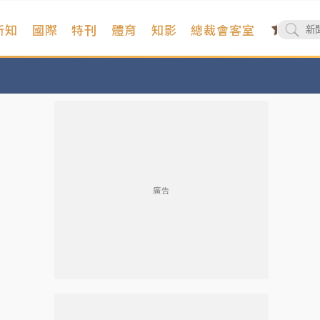
新知
國際
特刊
體育
知影
總裁會客室
廣告