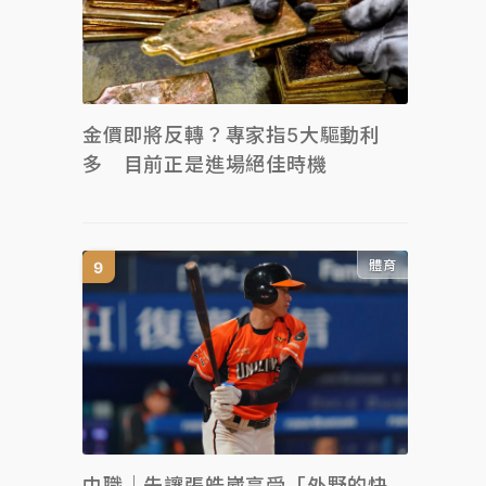
金價即將反轉？專家指5大驅動利
多 目前正是進場絕佳時機
體育
中職｜先讓張皓崴享受「外野的快