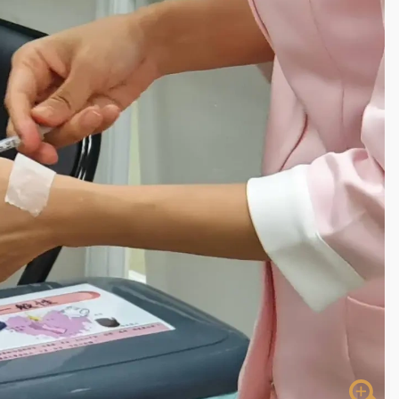
高罰4800＋拖吊費