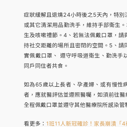
症狀緩解且退燒24小時後之5天內，特別
或其它清潔用品勤洗手，維持手部衛生。
生及咳嗽禮節。4、若無法佩戴口罩，請與
持社交距離的場所且密閉的空間。5、請
實佩戴口罩、 遵守呼吸道衛生、勤洗手
同戶同住者共食。
如為65歲以上長者、孕產婦、或有慢性
者，應就醫評估並遵照醫囑，如須前往醫
全程佩戴口罩並遵守其他醫療院所感染管
看更多：
1班11人新冠確診！家長崩潰「