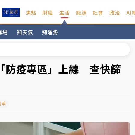
焦點
財經
生活
能源
社會
政治
AI
維持不變
職場
知天氣
知運勢
 民權西路鷹架倒塌壓2車
風 榕樹連根拔起
、明天影響最劇烈
「防疫專區」上線 查快篩
高罰4800＋拖吊費
維持不變
醫藥
 民權西路鷹架倒塌壓2車
風 榕樹連根拔起
、明天影響最劇烈