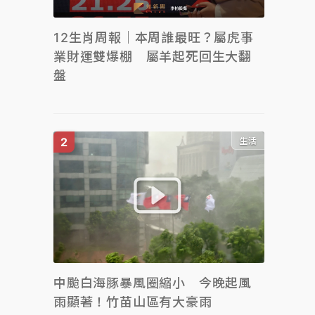
12生肖周報｜本周誰最旺？屬虎事
業財運雙爆棚 屬羊起死回生大翻
盤
生活
中颱白海豚暴風圈縮小 今晚起風
雨顯著！竹苗山區有大豪雨