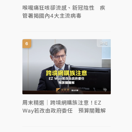
喉嚨痛狂咳卻流感、新冠陰性 疾
管署揭國內4大主流病毒
財經
周末精選｜跨境網購族注意！EZ
Way若改由政府委任 預算關難解