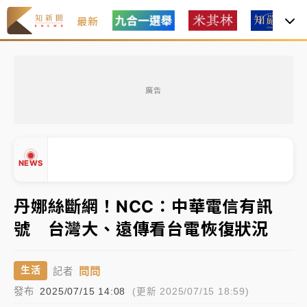
最新
女律師陳昱瑄詐慈濟10億！黃金158kg遭查扣畫面曝光
廣告
暑假過三周才推「E宿新北打卡趣」！抽獎程序複雜 觀
旅局回應了
中信慈善基金會想增加董事人數！辜仲諒向法院聲請遭
NEWS
駁 理由曝光
故宮《龍藏經》特展第2檔！今線上預約開賣一度塞車
丹娜絲斷網！NCC：中華電信有訊
周六起展出延長至晚上7時
號 台灣大、遠傳看台電恢復狀況
台東農業處長涉圖利渡假村！東檢抗告成功 今重開羈
▲
押庭
▼
問問
生活
記者
父親節泡湯了！中颱白海豚雨彈轟3天 「紅到發紫」降
發布
2025/07/15 14:08
(更新 2025/07/15 18:59)
雨熱區曝