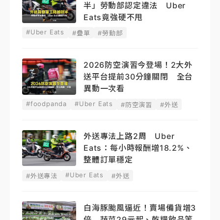
半」勞動部認定違法 Uber
Eats竟強硬不甩
#Uber Eats
#疊單
#勞動部
2026防空演習今登場！2大外
送平台提前30分鐘關閉 全台
異動一次看
#foodpanda
#Uber Eats
#防空演習
#外送
外送專法上路2周 Uber
Eats：每小時報酬增18.2%、
整體訂單穩定
#Uber Eats
#外送專法
#外送
白海豚颱風逼近！賣場備貨增3
倍 蔬菜29元起、乾糧飲品等