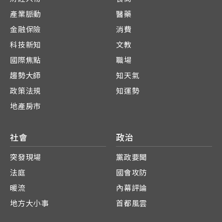
產業脈動
醫藥
金融保險
消費
科技新知
文教
國際焦點
職場
趨勢大師
知天氣
政策法規
知運勢
地產房市
社會
政治
突發現場
黨政要聞
法庭
國會攻防
暖流
內幕評論
地方大小事
首都風雲