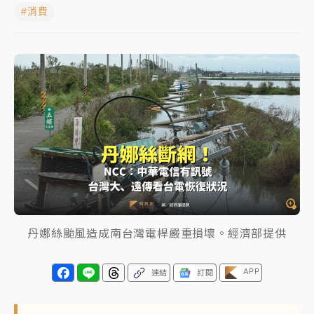
#消費
女律師陳昱瑄詐慈濟10億！黃金158kg遭查扣畫面曝光
暑假過三周才推「E宿新北打卡趣」！抽獎程序複雜 觀
旅局回應了
中信慈善基金會想增加董事人數！辜仲諒向法院聲請遭
駁 理由曝光
故宮《龍藏經》特展第2檔！今線上預約開賣一度塞車
周六起展出延長至晚上7時
台東農業處長涉圖利渡假村！東檢抗告成功 今重開羈
押庭
丹娜絲颱風造成南台灣電桿嚴重損壞。經濟部提供
父親節泡湯了！中颱白海豚雨彈轟3天 「紅到發紫」降
雨熱區曝
APP
連結
訂閱