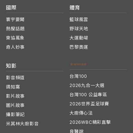
國際
體育
寰宇要聞
籃球風雲
熱搜話題
野球天地
東協萬象
大運動場
奇人妙事
巴黎奧運
知影
台灣100
影音頻道
2026九合一大選
鴿知窩
台灣100 公益專區
影片故事
2026世界盃足球賽
圖片故事
大廚傳心法
攝影筆記
2026WBC精彩直擊
米其林大廚影音
良醫說