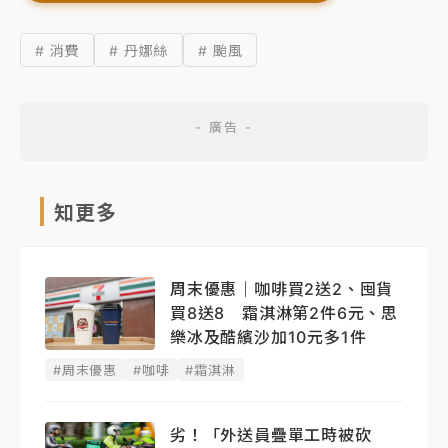
# 消費
# 丹娜絲
# 颱風
知更多
周末優惠｜咖啡買2送2、囤貨
買8送8 霜淇淋第2件6元、思
樂冰及酷繽沙加10元多1件
#周末優惠
#咖啡
#霜淇淋
劣！「外送員疊單工時被砍