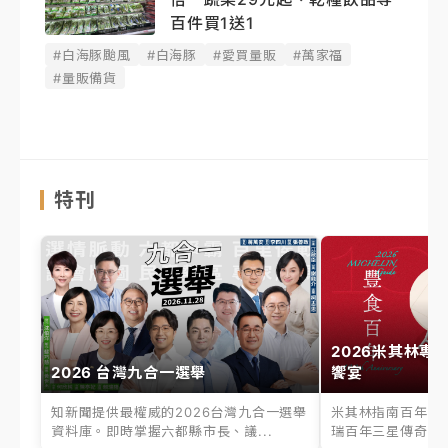
百件買1送1
#白海豚颱風
#白海豚
#愛買量販
#萬家福
#量販備貨
特刊
2026米其林專
2026 台灣九合一選舉
饗宴
知新聞提供最權威的2026台灣九合一選舉
米其林指南百年之
資料庫。即時掌握六都縣市長、議...
瑞百年三星傳奇、台