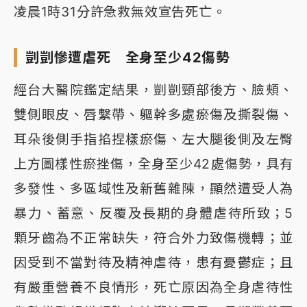
凌晨1時31分許急救無效宣告死亡。
剴剴慘遭虐死 全身至少42傷勢
經台大醫院鑑定結果，剴剴頸部後方、臉頰、
雙側眼皮、唇繫帶、軀幹多處瘀傷及撕裂傷、
耳朵後側手指掐捏樣瘀傷、左大腿後側及左臀
上方圖樣性瘀挫傷，全身至少42處傷勢，具有
多發性、多區域性及新舊雜陳，顯然遭受人為
暴力、蓄意、反覆及長期的身體虐待所致；5
顆牙齒為不正常缺失，符合外力致傷機轉；並
因受到不當對待及精神虐待，患有憂鬱症；且
有嚴重營養不良情形，死亡原因為全身虐待性