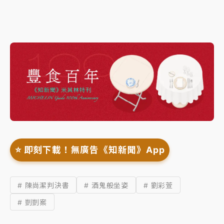
⭐️ 即刻下載！無廣告《知新聞》App
# 陳尚潔判決書
# 酒鬼般坐姿
# 劉彩萱
# 剴剴案