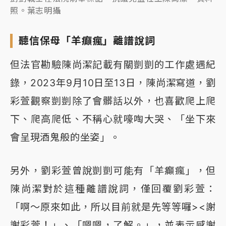
照。葉志明攝
聽信保母「羊癲瘋」離譜說詞
但法官勘驗陳尚潔記載有關剴剴的工作處遇紀
錄，2023年9月10日至13日，陳尚潔寫道，劉
彩萱觀察剴剴除了會髒話以外，也喜歡爬上爬
下、爬高爬低、不稱心就嚎啕大哭、「坐下來
會呈現酒鬼般的坐姿」。
另外，劉彩萱曾說剴剴可能有「羊癲瘋」，但
陳尚潔對於這種離譜說詞，僅回覆劉彩萱：
「啊～原來如此，所以目前就是先等等囉><謝
謝彩萱！」、「嗯嗯，了解。」，並表示感謝