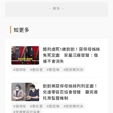
知更多
酷刑虐死1歲剴剴！惡保母姊妹
免死定讞 家屬沉痛發聲：傷
痛不會消失
#惡保母
#劉彩萱
#劉若琳
#剴剴案判決
剴剴案惡保母姊妹判刑定讞！
兒虐零容忍協會發聲 籲完善
托育監督機制
#惡保母
#劉彩萱
#劉若琳
#剴剴案判決
#兒虐零容忍協會