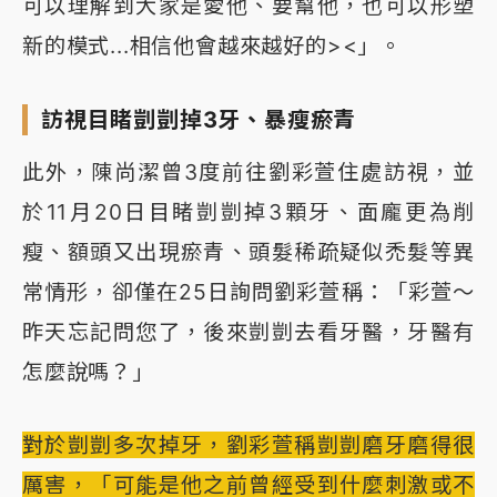
可以理解到大家是愛他、要幫他，也可以形塑
新的模式...相信他會越來越好的><」。
訪視目睹剴剴掉3牙、暴瘦瘀青
此外，陳尚潔曾3度前往劉彩萱住處訪視，並
於11月20日目睹剴剴掉3顆牙、面龐更為削
瘦、額頭又出現瘀青、頭髮稀疏疑似禿髮等異
常情形，卻僅在25日詢問劉彩萱稱：「彩萱～
昨天忘記問您了，後來剴剴去看牙醫，牙醫有
怎麼說嗎？」
對於剴剴多次掉牙，劉彩萱稱剴剴磨牙磨得很
厲害，「可能是他之前曾經受到什麼刺激或不