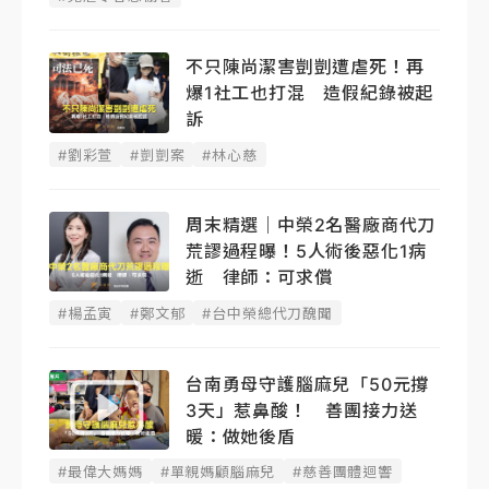
不只陳尚潔害剴剴遭虐死！再
爆1社工也打混 造假紀錄被起
訴
#劉彩萱
#剴剴案
#林心慈
周末精選｜中榮2名醫廠商代刀
荒謬過程曝！5人術後惡化1病
逝 律師：可求償
#楊孟寅
#鄭文郁
#台中榮總代刀醜聞
台南勇母守護腦麻兒「50元撐
3天」惹鼻酸！ 善團接力送
暖：做她後盾
#最偉大媽媽
#單親媽顧腦麻兒
#慈善團體迴響