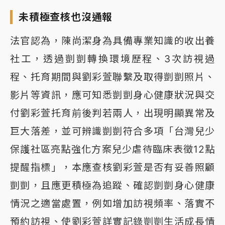
未積極查核也沒通報
法官認為，陳尚潔身為具備專業知識的收出養
社工，透過剴剴轉換環境歷程、3次訪視過
程、托育期間與劉彩萱聯繫及取得剴剴照片、
影片等資訊，應可知悉剴剴身心健康狀況與交
付劉彩萱托育前後判若兩人，出現明顯異常及
巨大落差，並可辨識剴剴符合多項「台灣兒少
保護社區亮點強化方案兒少虐待臨床表徵12點
提醒指標」，本應查核劉彩萱是否有妥善照顧
剴剴，且應更積極為追蹤、確認剴剴身心健康
情況之適當處置，例如增加訪視頻率、落實不
預約訪視、使劉彩萱詳實記錄剴剴生活成長情