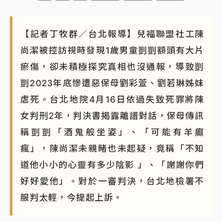
【記者丁牧群／台北報導】兒福聯盟社工陳
尚潔被控訪視時發現1歲男童剴剴額頭有大片
瘀傷，卻未積極探究真相也沒通報，導致剴
剴2023年底慘遭惡保母劉彩萱、劉若琳姊妹
虐死。台北地院4月16日依過失致死罪將陳
女判刑2年，判決書揭露離譜對話，保母傳訊
稱剴剴「酒鬼般坐姿」、「可能有羊癲
瘋」，陳尚潔未親睹也未起疑，竟稱「不知
道他小小的心靈有多少陰影 」、「謝謝你們
好好愛他」。對於一審判決，台北地檢署不
服判太輕，今提起上訴。