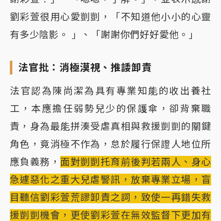
劉彩萱很用心愛剴剴，「不知道他小小的心靈
有多少陰影。 」、「謝謝你們好好愛他。」
法官批：消極漠視、推諉卸責
法官認為陳尚潔為具有專業知能的收出養社
工，本應擔任弱勢兒少的保護傘，卻背棄職
責，身為最能拼湊受虐真相與救援剴剴的關鍵
角色，竟消極不作為，怠於履行保證人地位所
應負義務，
面對剴剴托育前後判若兩人、身心
急遽惡化之重大兒虐警訊，放棄專業立場，盲
目聽信劉彩萱荒謬卸責之詞，致使一再錯失救
援剴剴機會，更使劉彩萱在無效監督下更加有