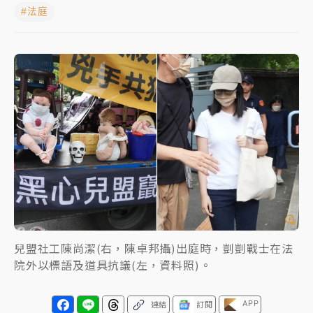
#法庭
女律師陳昱瑄詐慈濟10億！黃金158kg遭查扣畫面曝光
暑假過三周才推「E宿新北打卡趣」！抽獎程序複雜 觀
旅局回應了
中信慈善基金會想增加董事人數！辜仲諒向法院聲請遭
駁 理由曝光
故宮《龍藏經》特展第2檔！今線上預約開賣一度塞車
周六起展出延長至晚上7時
台東農業處長涉圖利渡假村！東檢抗告成功 今重開羈
押庭
父親節泡湯了！中颱白海豚雨彈轟3天 「紅到發紫」降
兒盟社工陳尚潔(右，陳卓邦攝)出庭時，剴剴戰士在法
雨熱區曝
院外以標語及道具抗議(左，資料照)。
APP
連結
訂閱