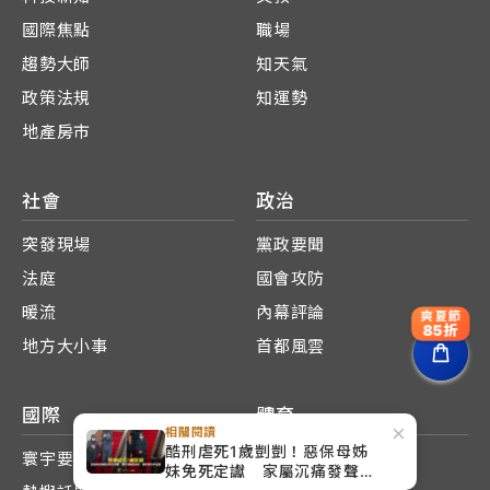
國際焦點
職場
趨勢大師
知天氣
政策法規
知運勢
地產房市
社會
政治
突發現場
黨政要聞
法庭
國會攻防
暖流
內幕評論
爽夏節
85折
地方大小事
首都風雲
國際
體育
×
相關閱讀
酷刑虐死1歲剴剴！惡保母姊
寰宇要聞
籃球風雲
妹免死定讞 家屬沉痛發聲：