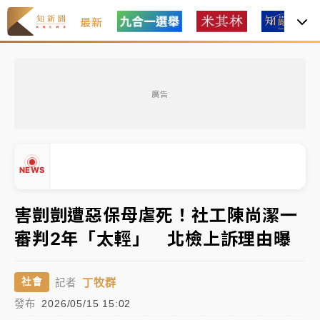
最新
女律師陳昱瑄詐慈濟10億！黃金158kg遭查扣畫面曝光
廣告
暑假過三周才推「E宿新北打卡趣」！抽獎程序複雜 觀
旅局回應了
中信慈善基金會想增加董事人數！辜仲諒向法院聲請遭
NEWS
駁 理由曝光
故宮《龍藏經》特展第2檔！今線上預約開賣一度塞車
害剴剴遭惡保母虐死！社工陳尚潔一
周六起展出延長至晚上7時
審判2年「太輕」 北檢上訴理由曝
台東農業處長涉圖利渡假村！東檢抗告成功 今重開羈
▲
押庭
▼
丁牧群
社會
記者
父親節泡湯了！中颱白海豚雨彈轟3天 「紅到發紫」降
發布
2026/05/15 15:02
雨熱區曝