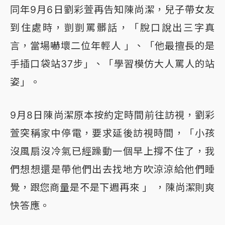
同年9月6日劉彩萱再告知陳尚潔，兒子帶女友
到住處時，剴剴罵髒話，「脫口說出三字真
言，當場嚇壞二位年輕人 」、「他最擅長的是
手插口袋站37步」、「學習模仿大人罵人的站
姿」。
9月8日陳尚潔原本按約定時間前往訪視，劉彩
萱突稱家中停電，要求延後訪視時間，「小孩
沒風扇沒冷氣已經躁動一個早上撐不住了，我
們想想還是帶他們出去找地方吹涼涼給他們睡
覺，跟您商量是不是下週再來 」 ，陳尚潔則爽
快答應。