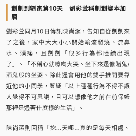
剴剴到劉家第10天 劉彩萱稱剴剴變本加
厲
劉彩萱同月10日傳訊陳尚潔，告知自從剴剴來
了之後，家中大大小小開始輪流發燒、流鼻
水、頭痛，且剴剴「很多行為都陸續出現
了」、「不稱心就嚎啕大哭、坐下來還像賭鬼/
酒鬼般的坐姿、除此還會用他的雙手推開要靠
近他的小同學，質疑「以上種種行為不得不讓
人覺得不可思議，且可以想像他之前在前保姆
那裡是過著什麼樣的生活」。
陳尚潔則回稱「挖...天哪...真的是每天相處、