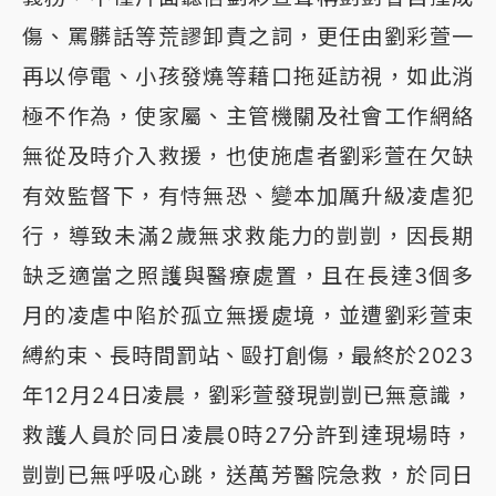
傷、罵髒話等荒謬卸責之詞，更任由劉彩萱一
再以停電、小孩發燒等藉口拖延訪視，如此消
極不作為，使家屬、主管機關及社會工作網絡
無從及時介入救援，也使施虐者劉彩萱在欠缺
有效監督下，有恃無恐、變本加厲升級凌虐犯
行，導致未滿2歲無求救能力的剴剴，因長期
缺乏適當之照護與醫療處置，且在長達3個多
月的凌虐中陷於孤立無援處境，並遭劉彩萱束
縛約束、長時間罰站、毆打創傷，最終於2023
年12月24日凌晨，劉彩萱發現剴剴已無意識，
救護人員於同日凌晨0時27分許到達現場時，
剴剴已無呼吸心跳，送萬芳醫院急救，於同日