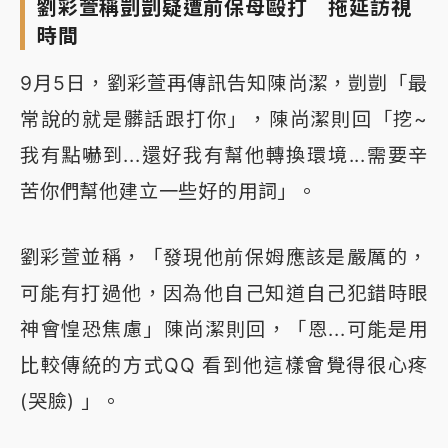
劉彩萱稱剴剴疑遭前保母毆打 拖延訪視
時間
9月5日，劉彩萱再傳訊告知陳尚潔，剴剴「最
常說的就是髒話跟打你」，陳尚潔則回「挖~
我有點嚇到...還好我有幫他轉換環境...需要辛
苦你們幫他建立一些好的用詞」。
劉彩萱並稱，「發現他前保姆應該是嚴厲的，
可能有打過他，因為他自己知道自己犯錯時眼
神會惶恐焦慮」陳尚潔則回，「恩...可能是用
比較傳統的方式QQ 看到他這樣會覺得很心疼
(哭臉) 」。