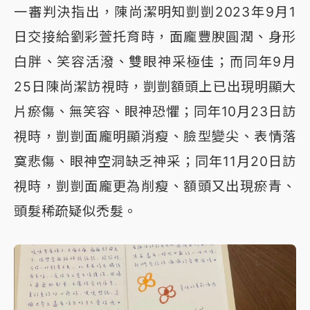
一審判決指出，陳尚潔明知剴剴2023年9月1
日交接給劉彩萱托育時，面龐豐腴圓潤、身形
白胖、笑容活潑、雙眼神采極佳；而同年9月
25日陳尚潔訪視時，剴剴額頭上已出現明顯大
片瘀傷、無笑容、眼神恐懼；同年10月23日訪
視時，剴剴面龐明顯消瘦、臉型變尖、表情落
寞悲傷、眼神空洞缺乏神采；同年11月20日訪
視時，剴剴面龐更為削瘦、額頭又出現瘀青、
頭髮稀疏疑似禿髮。