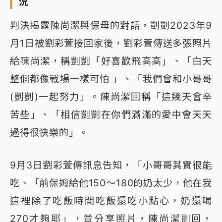
況
判決揭露陳尚潔與保母的對話，剴剴2023年9
月1日被劉彩萱接回家後，劉彩萱傳送多張照片
給陳尚潔，稱剴剴「好喜歡飛高高」、「白天
整個都像戰場一樣可怕 」、「我們會和小哥哥
(剴剴)一起努力」。陳尚潔回稱「這幾天會辛
苦些」、「相信剴剴在你們滿滿的愛中會天天
過得很快樂的」。
9月3日劉彩萱傳訊息告知，「小哥哥其實很能
吃、「前保姆給他150～180的奶太少，他在我
這裡除了吃飯時間吃飯還吃小點心，奶還喝
270才夠耶」，並分享照片，陳尚潔則回，