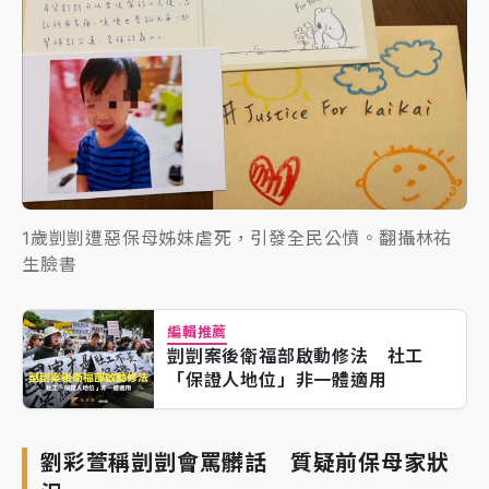
1歲剴剴遭惡保母姊妹虐死，引發全民公憤。翻攝林祐
生臉書
編輯推薦
剴剴案後衛福部啟動修法 社工
「保證人地位」非一體適用
劉彩萱稱剴剴會罵髒話 質疑前保母家狀