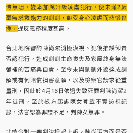
恃無恐，變本加厲升級凌虐犯行，使未滿2歲
毫無求救能力的剴剴，飽受身心凌虐而悲慘喪
命，
違反義務程度甚高。
台北地院審酌陳尚潔消極漠視、犯後推諉卸責
否認犯行，造成剴剴生命喪失及家屬終身無法
彌補的苦痛與自責，至今未與剴剴外婆達成調
解或有何賠償損害意願，以及檢察官請求從重
量刑，因此於4月16日依過失致死罪判陳尚潔2
年徒刑，至於檢方起訴陳女登載不實訪視記
錄，法官認為罪證不足，判陳女無罪。
北檢今對一審判決提起上訴。陳尚潔方面是否