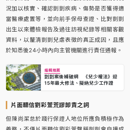
況加以核實、確認剴剴疾病、傷勢是否獲得適
當醫療處置等，並向前手保母查證、比對剴剴
出生以來體檢報告及過往訪視紀錄等相關客觀
資料，以釐清剴剴兒虐表徵的真正成因，且應
於知悉後24小時內向主管機關進行責任通報。
編輯推薦
剴剴案後補破網 《兒少權法》迎
15年最大修法、擬納兒少工作證
片面聽信劉彩萱荒謬卸責之詞
但陳尚潔怠於踐行保證人地位所應負積極作為
義務，不僅片面聽信劉彩萱聲稱剴剴會自撞成