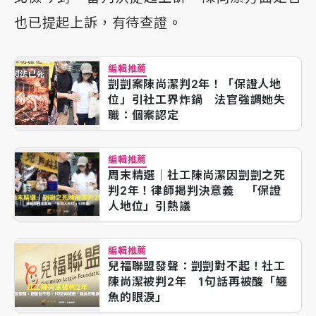
也已提起上訴，有待查證。
編輯推薦
剴剴案陳尚潔判2年！「保證人地
位」引社工界炸鍋 法官強調她失
職：個案認定
編輯推薦
周末精選｜社工陳尚潔因剴剴之死
判2年！律師揭判決意義 「保證
人地位」引熱議
編輯推薦
兒福聯盟發聲：剴剴對不起！社工
陳尚潔被判2年 1句話再被酸「鱷
魚的眼淚」