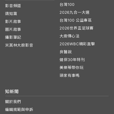
台灣100
影音頻道
2026九合一大選
鴿知窩
台灣100 公益專區
影片故事
2026世界盃足球賽
圖片故事
大廚傳心法
攝影筆記
2026WBC精彩直擊
米其林大廚影音
良醫說
健保30年特刊
美樂蒂帶你玩
頭家有事嗎
知新聞
關於我們
編輯規範與申訴