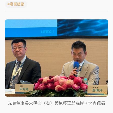
#產業脈動
女律師陳昱瑄詐慈濟10億！黃金158kg遭查扣畫面曝光
暑假過三周才推「E宿新北打卡趣」！抽獎程序複雜 觀
旅局回應了
中信慈善基金會想增加董事人數！辜仲諒向法院聲請遭
駁 理由曝光
故宮《龍藏經》特展第2檔！今線上預約開賣一度塞車
周六起展出延長至晚上7時
台東農業處長涉圖利渡假村！東檢抗告成功 今重開羈
押庭
父親節泡湯了！中颱白海豚雨彈轟3天 「紅到發紫」降
雨熱區曝
光寶董事長宋明峰（右）與總經理邱森彬。李宜儒攝