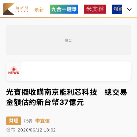
最新
女律師陳昱瑄詐慈濟10億！黃金158kg遭查扣畫面曝光
廣告
暑假過三周才推「E宿新北打卡趣」！抽獎程序複雜 觀
旅局回應了
中信慈善基金會想增加董事人數！辜仲諒向法院聲請遭
NEWS
駁 理由曝光
故宮《龍藏經》特展第2檔！今線上預約開賣一度塞車
光寶擬收購南京能利芯科技 總交易
周六起展出延長至晚上7時
金額估約新台幣37億元
台東農業處長涉圖利渡假村！東檢抗告成功 今重開羈
▲
押庭
▼
李宜儒
財經
記者
父親節泡湯了！中颱白海豚雨彈轟3天 「紅到發紫」降
發布
2026/06/12 18:02
雨熱區曝