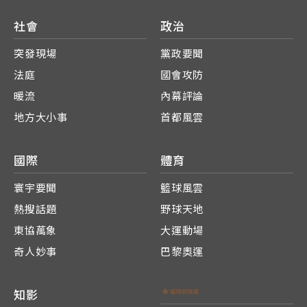
社會
政治
突發現場
黨政要聞
法庭
國會攻防
暖流
內幕評論
地方大小事
首都風雲
國際
體育
寰宇要聞
籃球風雲
熱搜話題
野球天地
東協萬象
大運動場
奇人妙事
巴黎奧運
知影