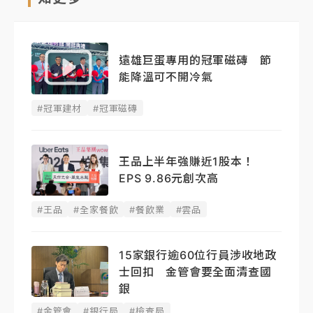
遠雄巨蛋專用的冠軍磁磚 節
能降溫可不開冷氣
#冠軍建材
#冠軍磁磚
王品上半年強賺近1股本！
EPS 9.86元創次高
#王品
#全家餐飲
#餐飲業
#雲品
15家銀行逾60位行員涉收地政
士回扣 金管會要全面清查國
銀
#金管會
#銀行局
#檢查局