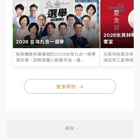
2026米其林專
2026 台灣九合一選舉
饗宴
知新聞提供最權威的2026台灣九合一選舉
米其林指南百年之
資料庫。即時掌握六都縣市長、議...
瑞百年三星傳奇、台
更多特刊
→