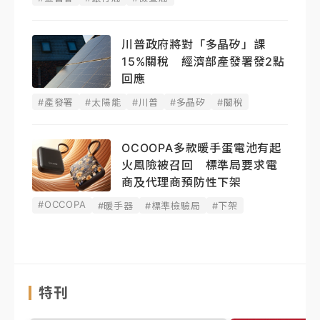
川普政府將對「多晶矽」課
15%關稅 經濟部產發署發2點
回應
#產發署
#太陽能
#川普
#多晶矽
#關稅
OCOOPA多款暖手蛋電池有起
火風險被召回 標準局要求電
商及代理商預防性下架
#OCCOPA
#暖手器
#標準檢驗局
#下架
特刊