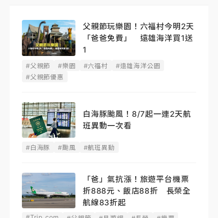
父親節玩樂園！六福村今明2天
「爸爸免費」 遠雄海洋買1送
1
#父親節
#樂園
#六福村
#遠雄海洋公園
#父親節優惠
白海豚颱風！8/7起一連2天航
班異動一次看
#白海豚
#颱風
#航班異動
「爸」氣抗漲！旅遊平台機票
折888元、飯店88折 長榮全
航線83折起
#Trip.com