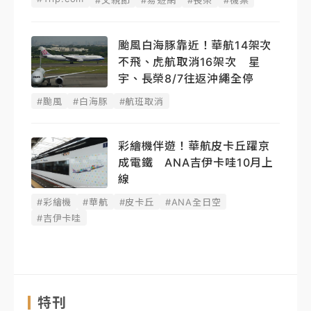
#父親節
#易遊網
#長榮
#機票
颱風白海豚靠近！華航14架次
不飛、虎航取消16架次 星
宇、長榮8/7往返沖繩全停
#颱風
#白海豚
#航班取消
彩繪機伴遊！華航皮卡丘躍京
成電鐵 ANA吉伊卡哇10月上
線
#彩繪機
#華航
#皮卡丘
#ANA全日空
#吉伊卡哇
特刊