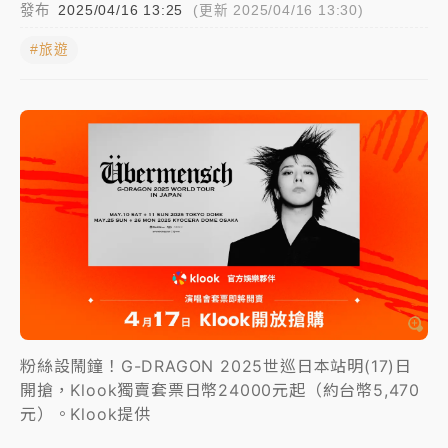
發布
2025/04/16 13:25
(更新 2025/04/16 13:30)
中颱白海豚進逼！台北喜來登圍籬傾倒砸傷人 民權西
#旅遊
路鷹架倒塌壓2車
有片｜
白海豚暴風圈逼近！新北淡水赫見龍捲風 榕樹
連根拔起
中颱白海豚風雨來了！中部以北防豪雨 今晚、明天影
響最劇烈
白海豚逼近！北市水門只出不進 未移置車輛最高罰
4800＋拖吊費
粉絲設鬧鐘！G-DRAGON 2025世巡日本站明(17)日
開搶，Klook獨賣套票日幣24000元起（約台幣5,470
元）。Klook提供