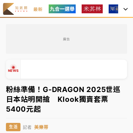
最新
油價持續凍漲！ 中油宣布下周一汽柴油價格維持不變
廣告
中颱白海豚進逼！台北喜來登圍籬傾倒砸傷人 民權西
路鷹架倒塌壓2車
有片｜
白海豚暴風圈逼近！新北淡水赫見龍捲風 榕樹
NEWS
連根拔起
中颱白海豚風雨來了！中部以北防豪雨 今晚、明天影
粉絲準備！G-DRAGON 2025世巡
響最劇烈
日本站明開搶 Klook獨賣套票
白海豚逼近！北市水門只出不進 未移置車輛最高罰
▲
5400元起
4800＋拖吊費
▼
油價持續凍漲！ 中油宣布下周一汽柴油價格維持不變
美樂蒂
生活
記者