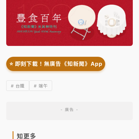
⭐️ 即刻下載！無廣告《知新聞》App
# 台鐵
# 端午
知更多