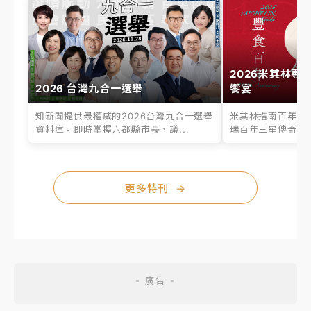
2026米其林專
2026 台灣九合一選舉
饗宴
知新聞提供最權威的2026台灣九合一選舉
米其林指南百年之
資料庫。即時掌握六都縣市長、議...
瑞百年三星傳奇、台
更多特刊
→