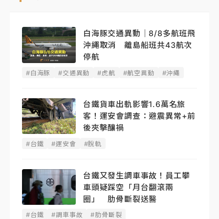
白海豚交通異動｜8/8多航班飛
沖繩取消 離島船班共43航次
停航
#白海豚
#交通異動
#虎航
#航空異動
#沖繩
台鐵貨車出軌影響1.6萬名旅
客！運安會調查：避震異常+前
後夾擊釀禍
#台鐵
#運安會
#脫軌
台鐵又發生調車事故！員工攀
車頭疑踩空「月台翻滾兩
圈」 肋骨斷裂送醫
#台鐵
#調車事故
#肋骨斷裂