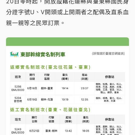
20日零時起，開放設籍花蓮縣與臺東縣國民身
分證字號U、V開頭或上開兩者之配偶及直系血
親一親等之民眾訂票。