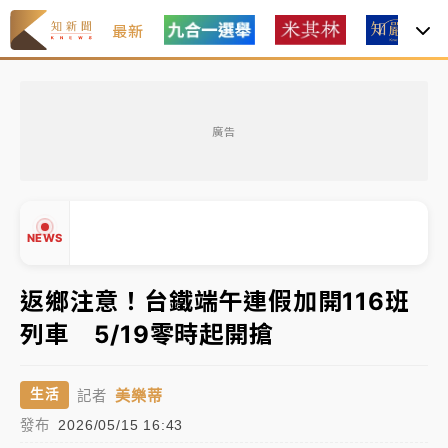
最新
女律師陳昱瑄詐慈濟10億！黃金158kg遭查扣畫面曝光
廣告
暑假過三周才推「E宿新北打卡趣」！抽獎程序複雜 觀
旅局回應了
中信慈善基金會想增加董事人數！辜仲諒向法院聲請遭
NEWS
駁 理由曝光
故宮《龍藏經》特展第2檔！今線上預約開賣一度塞車
返鄉注意！台鐵端午連假加開116班
周六起展出延長至晚上7時
列車 5/19零時起開搶
台東農業處長涉圖利渡假村！東檢抗告成功 今重開羈
▲
押庭
▼
美樂蒂
生活
記者
父親節泡湯了！中颱白海豚雨彈轟3天 「紅到發紫」降
發布
2026/05/15 16:43
雨熱區曝