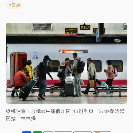
#交通
女律師陳昱瑄詐慈濟10億！黃金158kg遭查扣畫面曝光
暑假過三周才推「E宿新北打卡趣」！抽獎程序複雜 觀
旅局回應了
中信慈善基金會想增加董事人數！辜仲諒向法院聲請遭
駁 理由曝光
故宮《龍藏經》特展第2檔！今線上預約開賣一度塞車
周六起展出延長至晚上7時
台東農業處長涉圖利渡假村！東檢抗告成功 今重開羈
押庭
父親節泡湯了！中颱白海豚雨彈轟3天 「紅到發紫」降
雨熱區曝
返鄉注意！台鐵端午連假加開116班列車，5/19零時起
開搶。林林攝