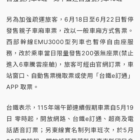
另為加強疏運旅客，6月18日至6月22日暫停
發售親子車廂車票，改以一般車廂方式售票。
西部幹線EMU3000型列車也暫停自由座服
務，改於乘車當日限量發售200張無座票(禁止
進入6車騰雲座艙)，旅客可經由官網訂票，車
站窗口、自動售票機取票或使用「台鐵e訂通」
APP 取票。
台鐵表示，115年端午節連續假期車票自5月19
日 零時起，開放網路、台鐵e訂通、超商及電
話語音訂票；另東線實名制列車班次，於5月