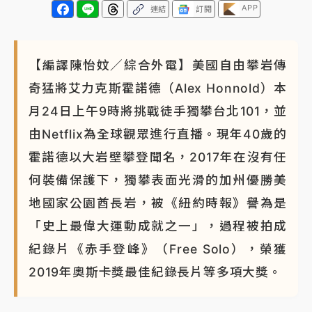
APP
連結
訂閱
【編譯陳怡妏／綜合外電】美國自由攀岩傳
奇猛將艾力克斯霍諾德（Alex Honnold）本
月24日上午9時將挑戰徒手獨攀台北101，並
由Netflix為全球觀眾進行直播。現年40歲的
霍諾德以大岩壁攀登聞名，2017年在沒有任
何裝備保護下，獨攀表面光滑的加州優勝美
地國家公園酋長岩，被《紐約時報》譽為是
「史上最偉大運動成就之一」，過程被拍成
紀錄片《赤手登峰》（Free Solo），榮獲
2019年奧斯卡獎最佳紀錄長片等多項大獎。