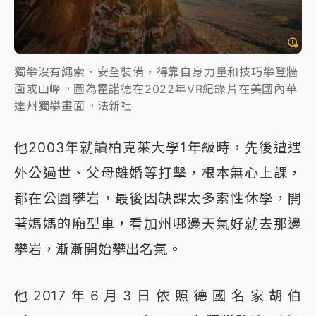
獨攀沒有繩索、安全裝備，得靠自身力量和技巧攀登牆
面或山峰。圖為霍諾德在2022年VR紀錄片在美國內華
達州獨攀畫面。法新社
他2003年就讀柏克萊大學1年級時，先後遭遇
外公過世、父母離婚等打擊，根本無心上課，
都在公園攀岩，最後因缺課太多索性休學，開
著媽媽的廂型車，看加州哪邊天氣好就去那邊
攀岩，漸漸開始攀出名氣。
他2017年6月3日依照德國名家胡伯