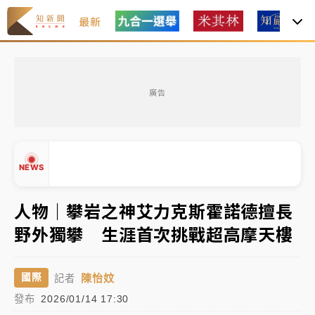
最新
女律師陳昱瑄詐慈濟10億！黃金158kg遭查扣畫面曝光
廣告
台積電殺35元、台股跌近300點 被動元件、低軌衛星
及載板皆走弱
中信慈善基金會想增加董事人數！辜仲諒向法院聲請遭
NEWS
駁 理由曝光
故宮《龍藏經》特展第2檔！今線上預約開賣一度塞車
人物｜攀岩之神艾力克斯霍諾德擅長
周六起展出延長至晚上7時
野外獨攀 生涯首次挑戰超高摩天樓
台東農業處長涉圖利渡假村！東檢抗告成功 今重開羈
▲
押庭
▼
陳怡妏
國際
記者
父親節泡湯了！中颱白海豚雨彈轟3天 「紅到發紫」降
發布
2026/01/14 17:30
雨熱區曝