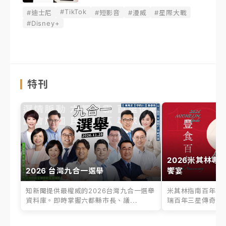
#TikTok
#迪士尼
#短影音
#漫威
#星際大戰
#Disney+
特刊
2026米其林專
2026 台灣九合一選舉
饗宴
知新聞提供最權威的2026台灣九合一選舉
米其林指南百年之
資料庫。即時掌握六都縣市長、議...
瑞百年三星傳奇、台