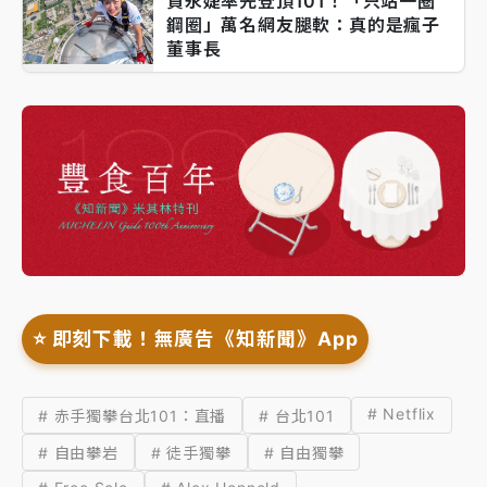
賈永婕率先登頂101！「只站一圈
鋼圈」萬名網友腿軟：真的是瘋子
董事長
⭐️ 即刻下載！無廣告《知新聞》App
# Netflix
# 赤手獨攀台北101：直播
# 台北101
# 自由攀岩
# 徒手獨攀
# 自由獨攀