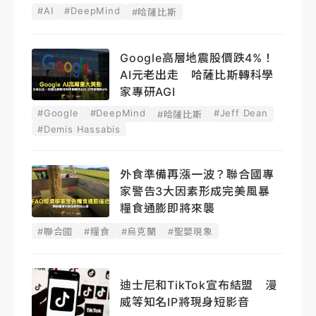
#AI
#DeepMind
#哈薩比斯
Google高層地震股價跌4%！
AI元老出走 哈薩比斯轉科學
家專研AGI
#Google
#DeepMind
#Jeff Dean
#哈薩比斯
#Demis Hassabis
外食準備再漲一波？聯合國專
家警告3大因素形成完美風暴
糧食通膨即將來襲
#聯合國
#糧食
#烏克蘭
#聖嬰現象
迪士尼和TikTok宣布結盟 漫
威等知名IP將現身短影音