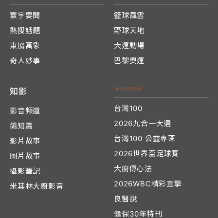
寰宇要聞
籃球風雲
熱搜話題
野球天地
東協萬象
大運動場
奇人妙事
巴黎奧運
知影
台灣100
影音頻道
2026九合一大選
鴿知窩
台灣100 公益專區
影片故事
2026世界盃足球賽
圖片故事
大廚傳心法
攝影筆記
2026WBC精彩直擊
米其林大廚影音
良醫說
健保30年特刊