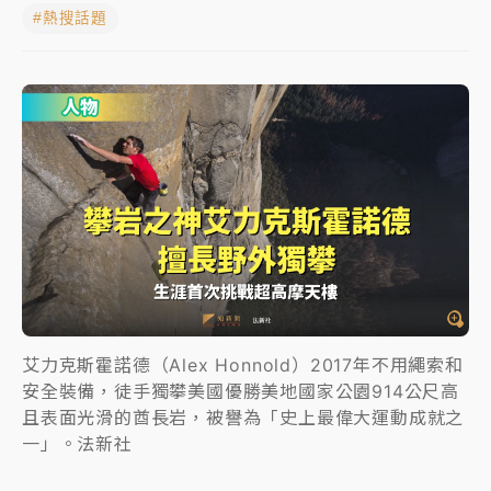
#熱搜話題
女律師陳昱瑄詐慈濟10億！黃金158kg遭查扣畫面曝光
台積電殺35元、台股跌近300點 被動元件、低軌衛星
及載板皆走弱
中信慈善基金會想增加董事人數！辜仲諒向法院聲請遭
駁 理由曝光
故宮《龍藏經》特展第2檔！今線上預約開賣一度塞車
周六起展出延長至晚上7時
台東農業處長涉圖利渡假村！東檢抗告成功 今重開羈
押庭
艾力克斯霍諾德（Alex Honnold）2017年不用繩索和
父親節泡湯了！中颱白海豚雨彈轟3天 「紅到發紫」降
安全裝備，徒手獨攀美國優勝美地國家公園914公尺高
雨熱區曝
且表面光滑的酋長岩，被譽為「史上最偉大運動成就之
一」。法新社