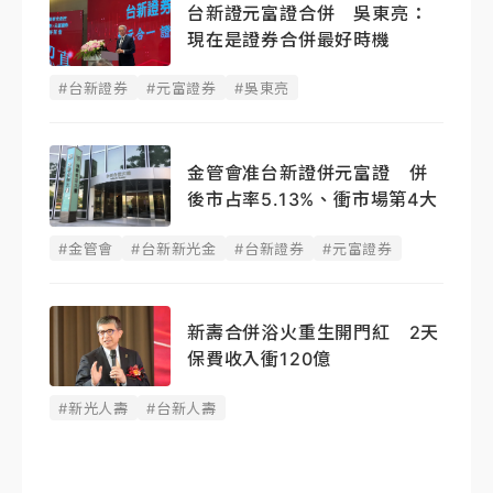
台新證元富證合併 吳東亮：
現在是證券合併最好時機
#台新證券
#元富證券
#吳東亮
金管會准台新證併元富證 併
後市占率5.13%、衝市場第4大
#金管會
#台新新光金
#台新證券
#元富證券
新壽合併浴火重生開門紅 2天
保費收入衝120億
#新光人壽
#台新人壽