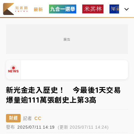
最新
中租控股7月營收創今年新高 前7月獲利成長6%
廣告
獨家｜
和欣客運總裁逝世！少東涉洗錢遭收押 戴手銬
腳鐐提前奔靈堂畫面曝
處置制度大變革！ 證交所今起縮短股票「關禁閉」天
NEWS
數與撮合時間
新光金走入歷史！ 今最後1天交易
才續任就飛美國大學面試 清大校長高為元致歉：機會
到來時引起我的好奇
爆量逾111萬張創史上第3高
▲
白海豚颱風解除海警 西南風來了！4縣市大雨特報、各
▼
地午後雷雨
CC
財經
記者
分析｜
7月營收甫首破單月9000億元下半年續旺指
發布
2025/07/11 14:19
(更新 2025/07/11 14:24)
標？ 鴻海本週法說法人關注的四大重點