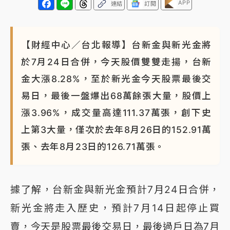
APP
連結
訂閱
NBA｜
傳奇名帥驚傳離世！曾以「瘋狂籃球」震撼聯
盟 兩大愛徒向他致
【財經中心／台北報導】台新金與新光金將
於7月24日合併，今天股價雙雙走揚，台新
金大漲8.28%，至於新光金今天股票最後交
易日，最後一盤爆出68萬餘張大量，股價上
漲3.96%，成交量高達111.37萬張，創下史
上第3大量，僅次於去年8月26日的152.91萬
張、去年8月23日的126.71萬張。
據了解，台新金與新光金預計7月24日合併，
新光金將走入歷史，預計7月14日起停止買
賣，今天是股票最後交易日，最後過戶日為7月