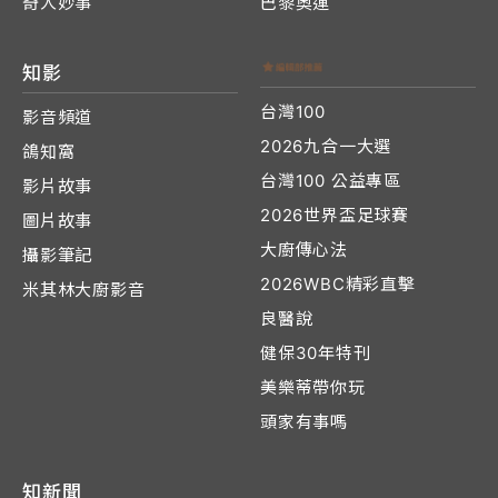
奇人妙事
巴黎奧運
知影
台灣100
影音頻道
2026九合一大選
鴿知窩
台灣100 公益專區
影片故事
2026世界盃足球賽
圖片故事
大廚傳心法
攝影筆記
2026WBC精彩直擊
米其林大廚影音
良醫說
健保30年特刊
美樂蒂帶你玩
頭家有事嗎
知新聞