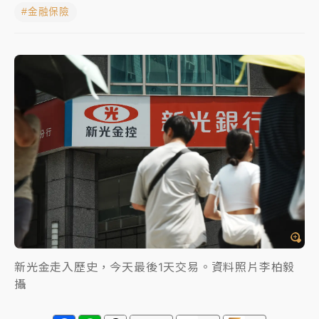
#金融保險
NBA｜
傳奇名帥驚傳離世！曾以「瘋狂籃球」震撼聯
盟 兩大愛徒向他致
中租控股7月營收創今年新高 前7月獲利成長6%
獨家｜
和欣客運總裁逝世！少東涉洗錢遭收押 戴手銬
腳鐐提前奔靈堂畫面曝
處置制度大變革！ 證交所今起縮短股票「關禁閉」天
數與撮合時間
才續任就飛美國大學面試 清大校長高為元致歉：機會
到來時引起我的好奇
白海豚颱風解除海警 西南風來了！4縣市大雨特報、各
新光金走入歷史，今天最後1天交易。資料照片李柏毅
地午後雷雨
攝
分析｜
7月營收甫首破單月9000億元下半年續旺指
標？ 鴻海本週法說法人關注的四大重點