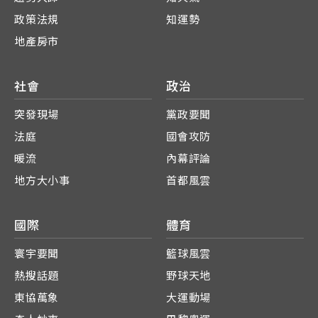
政策法規
知運勢
地產房市
社會
政治
突發現場
黨政要聞
法庭
國會攻防
暖流
內幕評論
地方大小事
首都風雲
國際
體育
寰宇要聞
籃球風雲
熱搜話題
野球天地
東協萬象
大運動場