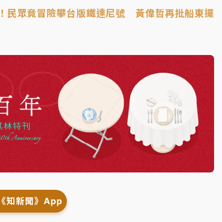
！民眾竟冒險攀台版鐵達尼號 黃偉哲再批船東擺
《知新聞》App