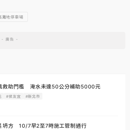
 高灘地停車場
救助門檻 淹水未達50公分補助5000元
元
#侯友宜
#新北市
坍方 10/7早2至7時施工管制通行