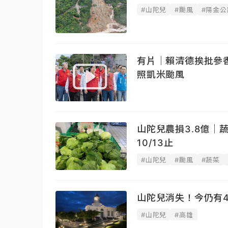
#山陀兒
#颱風
#陽金公
有片｜賴清德挨批參
照凱米颱風
山陀兒農損3.8億｜
10/13止
#山陀兒
#颱風
#蔬菜
山陀兒消失！今仍有
#山陀兒
#高雄