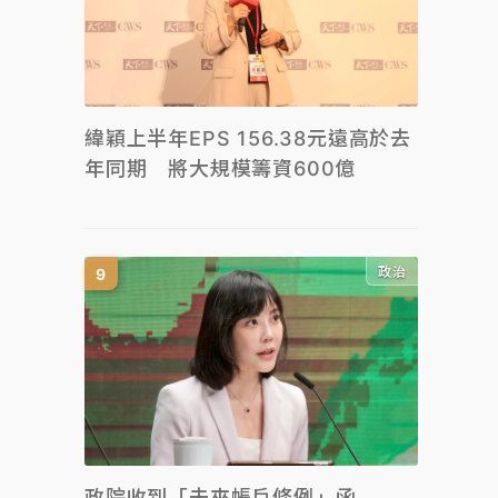
緯穎上半年EPS 156.38元遠高於去
年同期 將大規模籌資600億
政治
政院收到「未來帳戶條例」函