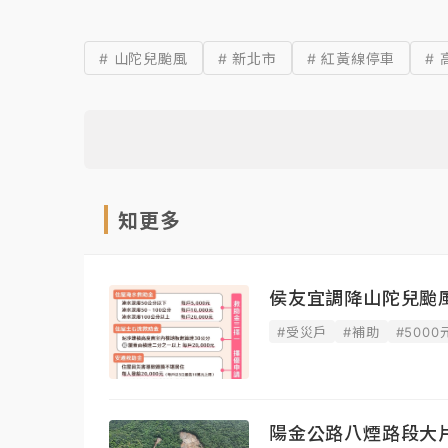
# 山陀兒颱風
# 新北市
# 紅黃線停車
#
知更多
侯友宜調降山陀兒颱風
#受災戶
#補助
#5000
陽金公路八煙路段大片