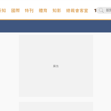
新知
國際
特刊
體育
知影
總裁會客室
廣告