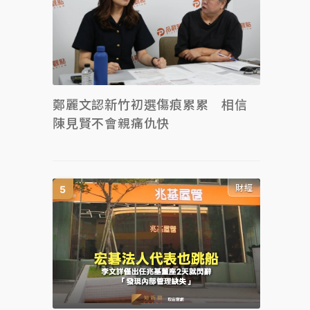
鄭麗文認新竹初選傷痕累累 相信
陳見賢不會親痛仇快
財經