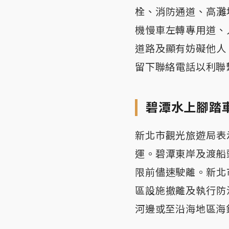
栓、消防通道、高灘
機慢車左轉專用道、
道路及顯有妨礙他人
留下聯絡電話以利聯
碧潭水上腳踏
新北市觀光旅遊局表
運。碧潭東岸及渡船
限前儘速駛離。新北
區設施撤離及執行防
河邊或至沿海地區海