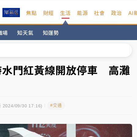
焦點
財經
生活
能源
社會
政治
AI
扣畫面曝光
職場
知天氣
知運勢
序複雜 觀旅局回應了
院聲請遭駁 理由曝光
一度塞車 周六起展出延長至晚上7時
時水門紅黃線開放停車 高灘
今重開羈押庭
到發紫」降雨熱區曝
#交通
扣畫面曝光
 2024/09/30 17:16)
序複雜 觀旅局回應了
院聲請遭駁 理由曝光