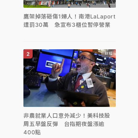
鷹架掉落砸傷1婦人！南港LaLaport
遭罰30萬 急宣布3櫃位暫停營業
財經
非農就業人口意外減少！美科技股
周五早盤反彈 台指期夜盤漲逾
400點