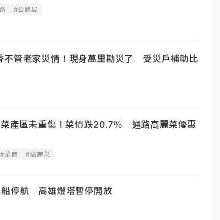
路
#公路局
香不管老家災情！現身萬里勘災了 受災戶補助比
蔬菜產區未重傷！菜價跌20.7％ 通路高麗菜優惠
#菜價
#高麗菜
4船停航 高雄燈塔暫停開放