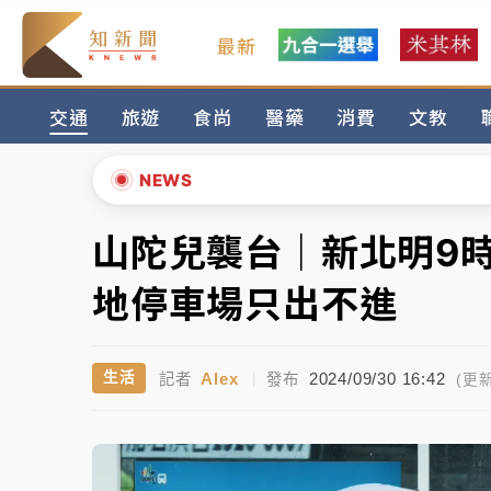
最新
女律師陳昱瑄詐慈濟10億！黃金158kg遭查
交通
旅遊
食尚
醫藥
消費
文教
暑假過三周才推「E宿新北打卡趣」！抽獎程
中信慈善基金會想增加董事人數！辜仲諒向法
NEWS
故宮《龍藏經》特展第2檔！今線上預約開賣
山陀兒襲台｜新北明9
▲
台東農業處長涉圖利渡假村！東檢抗告成功 
▼
地停車場只出不進
父親節泡湯了！中颱白海豚雨彈轟3天 「紅
Alex
2024/09/30 16:42
生活
記者
|
發布
女律師陳昱瑄詐慈濟10億！黃金158kg遭查
(更新
暑假過三周才推「E宿新北打卡趣」！抽獎程
中信慈善基金會想增加董事人數！辜仲諒向法