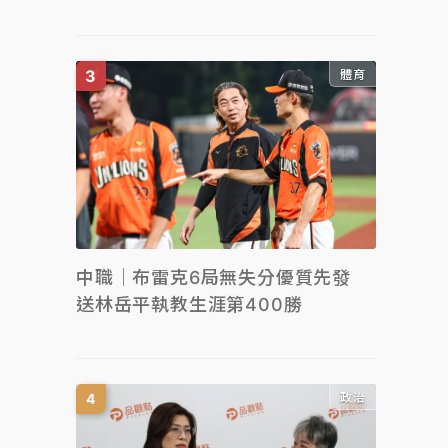
體育
中職｜布雷克6局無失分優質先發
送林岳平執教生涯第400勝
政治