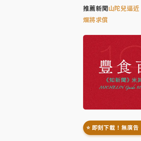
推薦新聞
山陀兒逼近
爛將求償
⭐️ 即刻下載！無廣告