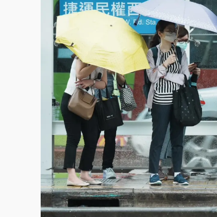
故宮《龍藏經》特展第2檔！今線上預約開賣
台東農業處長涉圖利渡假村！東檢抗告成功 
父親節泡湯了！中颱白海豚雨彈轟3天 「紅