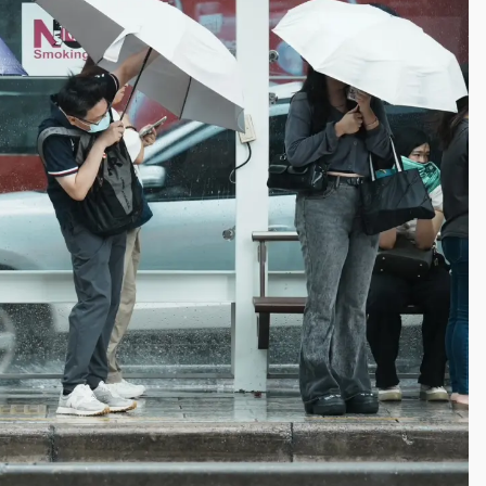
一度塞車 周六起展出延長至晚上7時
今重開羈押庭
到發紫」降雨熱區曝