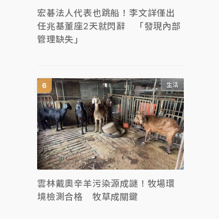
宏碁法人代表也跳船！李文詳僅出
任兆基董座2天就閃辭 「發現內部
管理缺失」
生活
雲林戴奧辛羊污染源成謎！牧場環
境檢測合格 牧草成關鍵