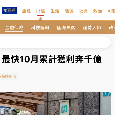
焦點
財經
生活
能源
社會
政治
AI
維持不變
金融保險
科技新知
國際焦點
趨勢大師
政
 民權西路鷹架倒塌壓2車
風 榕樹連根拔起
、明天影響最劇烈
 最快10月累計獲利奔千億
高罰4800＋拖吊費
#金融保險
維持不變
 民權西路鷹架倒塌壓2車
風 榕樹連根拔起
、明天影響最劇烈