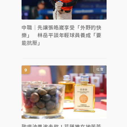
中職｜先讓張皓崴享受「外野的快
樂」 林岳平談年輕球員養成「要
能抗壓」
社會
致癌油風波未歇！花蓮推在地苦茶