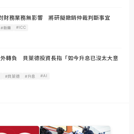
案對財務業務無影響 將研擬撤銷仲裁判斷事宜
#ICC
#新藥
意外轉負 貝萊德投資長指「如今升息已沒太大意
#AI
據
#貝萊德
#升息