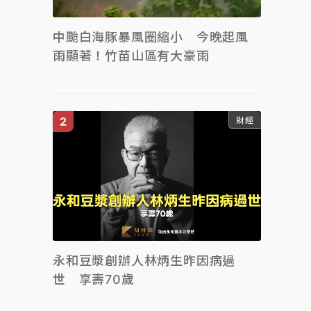
中颱白海豚暴風圈縮小 今晚起風
雨顯著！竹苗山區有大豪雨
財經
永和豆漿創辦人林炳生昨因病過
世 享壽70歲