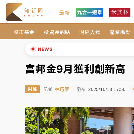
最新
油價持續凍漲！ 中油宣布下周一汽柴油價格
股市基金
投資長觀點
財經人物
產業脈動
中颱白海豚進逼！台北喜來登圍籬傾倒砸傷人
有片｜
白海豚暴風圈逼近！新北淡水赫見龍捲
NEWS
中颱白海豚風雨來了！中部以北防豪雨 今晚
富邦金9月獲利創新高
▲
白海豚逼近！北市水門只出不進 未移置車輛最
▼
林巧雁
2025/10/13 17:50
財經
記者
|
發布
油價持續凍漲！ 中油宣布下周一汽柴油價格
中颱白海豚進逼！台北喜來登圍籬傾倒砸傷人
有片｜
白海豚暴風圈逼近！新北淡水赫見龍捲
中颱白海豚風雨來了！中部以北防豪雨 今晚