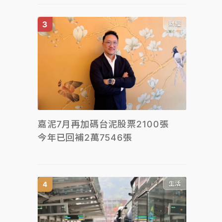
財經
嘉泥7月再加碼台泥股票2100張
今年已回補2萬7546張
生活