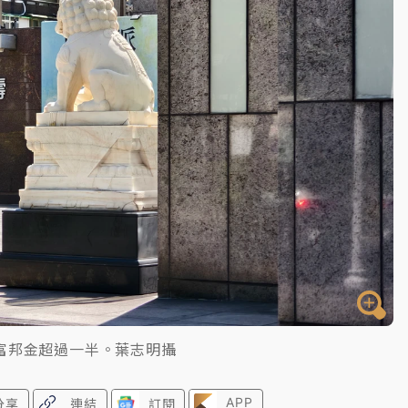
高罰4800＋拖吊費
富邦金超過一半。葉志明攝
APP
分享
連結
訂閱