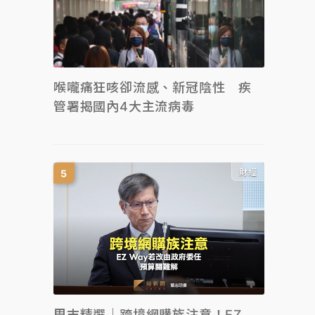
喉嚨痛狂咳卻流感、新冠陰性 疾
管署揭國內4大主流病毒
財經
周末精選｜跨境網購族注意！EZ