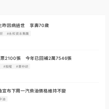
生昨因病過世 享壽70歲
世
#永和資本集團
票2100張 今年已回補2萬7546張
#股權
#辜仲諒
油宣布下周一汽柴油價格維持不變
中油