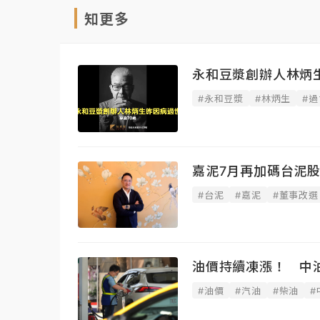
知更多
永和豆漿創辦人林炳
#永和豆漿
#林炳生
#過
嘉泥7月再加碼台泥股
#台泥
#嘉泥
#董事改選
油價持續凍漲！ 中
#油價
#汽油
#柴油
#