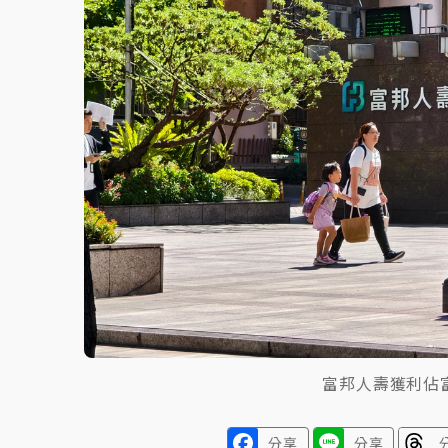
白海豚逼近！北市水門只出不進 未移置車輛最
富邦人壽獲利佔
分享
分享