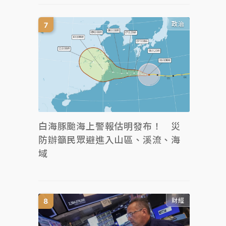
政治
白海豚颱海上警報估明發布！ 災
防辦籲民眾避進入山區、溪流、海
域
財經