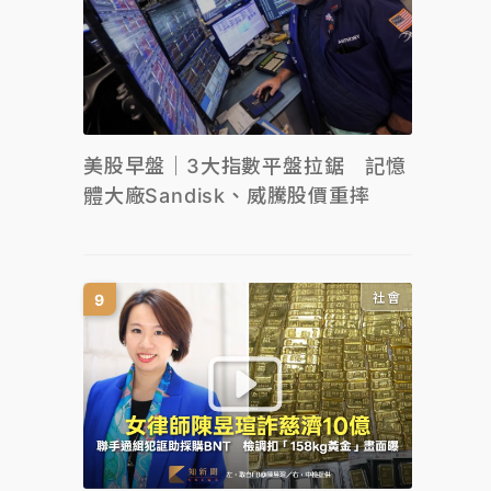
美股早盤｜3大指數平盤拉鋸 記憶
體大廠Sandisk、威騰股價重摔
社會