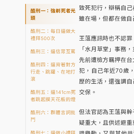
致死犯行，辯稱自己
酷刑一：強剃死者光
頭
雖在場，但都在做自
酷刑二：每日逼做大
王蕰應訊時也不認罪
禮拜500次
「水月草堂」事務，
酷刑三：逼信眾互罵
先前遭檢方羈押在台
酷刑四：逼背著對方
犯，自己年近70歲
行走、跳躍、在地打
滾
歷的生活，還強調自
交保。
酷刑五：逼141cm死
者跳起摸天花板的燈
但法官認為王蕰與幹
酷刑六：群體言詞批
鬥
疑重大，且供述避重
酷刑七：逼做小禮拜
證舉動，又與其他共