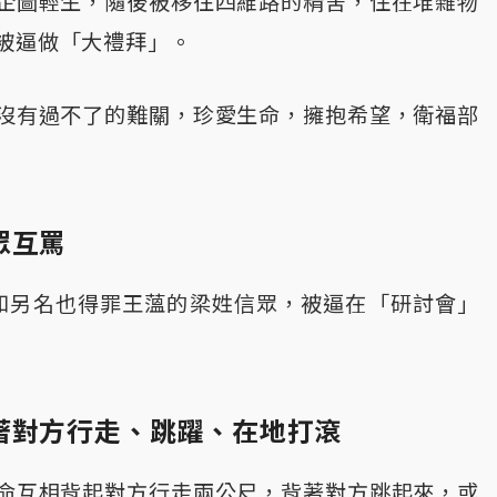
企圖輕生，隨後被移往四維路的精舍，住在堆雜物
被逼做「大禮拜」。
沒有過不了的難關，珍愛生命，擁抱希望，衛福部
眾互罵
和另名也得罪王薀的梁姓信眾，被逼在「研討會」
著對方行走、跳躍、在地打滾
命互相背起對方行走兩公尺，背著對方跳起來，或