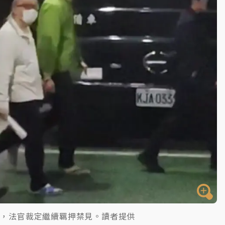
一度塞車 周六起展出延長至晚上7時
今重開羈押庭
到發紫」降雨熱區曝
訴，法官裁定繼續羈押禁見。讀者提供