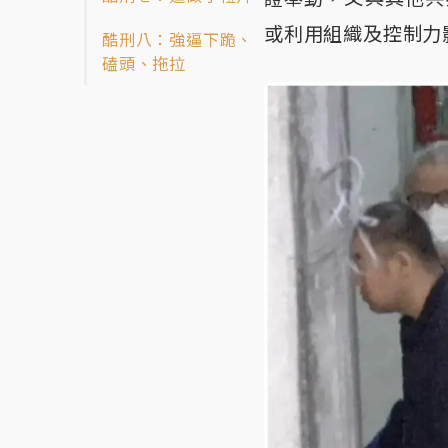
或利用組織及控制力
酷刑八：強逼下跪、
磕頭、拖拉