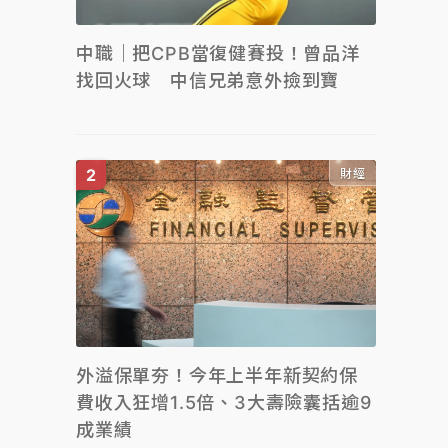
中職｜把CPB當復健賽投！曾品洋
找回火球 中信兄弟意外撿到寶
財經
外溢保單夯！今年上半年新契約保
費收入狂增1.5倍、3大壽險囊括逾9
成業績