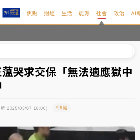
焦點
財經
生活
能源
社會
政治
AI
扣畫面曝光
序複雜 觀旅局回應了
院聲請遭駁 理由曝光
一度塞車 周六起展出延長至晚上7時
王蕰哭求交保「無法適應獄中
今重開羈押庭
押
到發紫」降雨熱區曝
#法庭
扣畫面曝光
新 2025/03/07 10:06)
序複雜 觀旅局回應了
院聲請遭駁 理由曝光