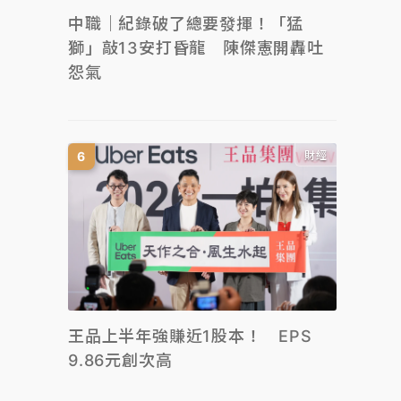
中職｜紀錄破了總要發揮！「猛
獅」敲13安打昏龍 陳傑憲開轟吐
怨氣
財經
王品上半年強賺近1股本！ EPS
9.86元創次高