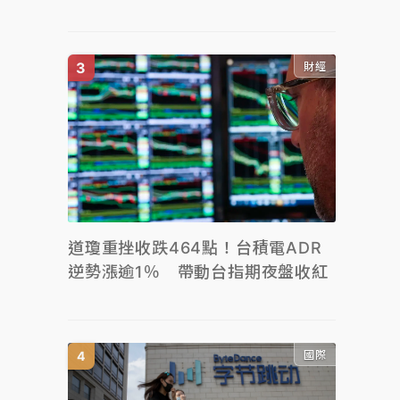
財經
道瓊重挫收跌464點！台積電ADR
逆勢漲逾1％ 帶動台指期夜盤收紅
國際