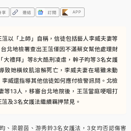
APP
分享
連結
訂閱
王蕰以「上師」自稱，信徒包括藝人李威夫妻等
，台北地檢署查出王蕰僅因不滿蔡女幫他處理財
「大禮拜」等8大酷刑凌虐，幹子昀等3名女護
導致她橫紋肌溶解死亡，李威夫妻在場雖未動
，李威還指導其他信徒如何應付檢警訊問。北檢
妻等13人，移審台北地院後，王蕰當庭哽咽打
王蕰及3名女護法繼續羈押禁見。
昀、梁碧茵、游秀鈴3名女護法，3女均否認傷害