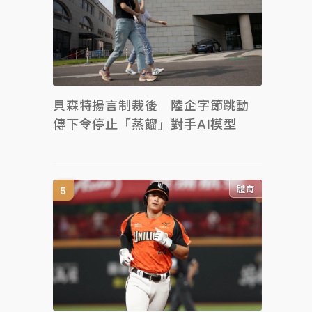
貝森特揚言制裁後 陸企字節跳動
傳下令停止「蒸餾」對手AI模型
體育