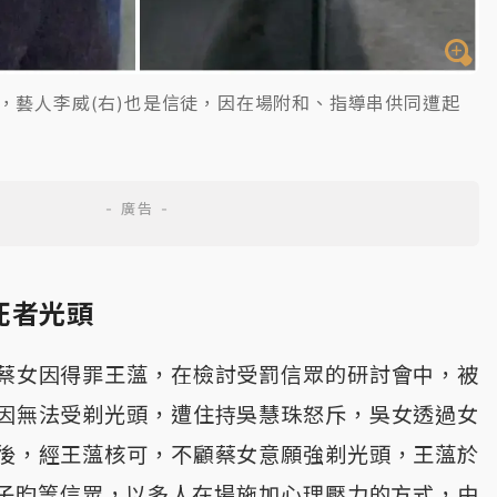
眾，藝人李威(右)也是信徒，因在場附和、指導串供同遭起
死者光頭
蔡女因得罪王薀，在檢討受罰信眾的研討會中，被
因無法受剃光頭，遭住持吳慧珠怒斥，吳女透過女
後，經王薀核可，不顧蔡女意願強剃光頭，王薀於
幹子昀等信眾，以多人在場施加心理壓力的方式，由