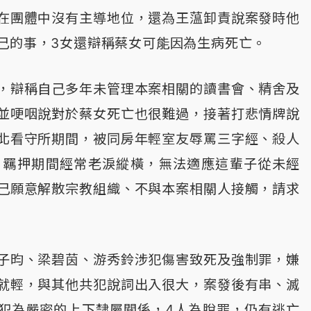
在團體中沒有主導地位，還為王蕰卸責說案發時他
己的事，3女還辯稱蔡女可能因為生病死亡。
，辯稱自己多年未管理本案相關的讀書會、精舍及
並哽咽說對於蔡女死亡也很難過，接著打悲情牌說
北看守所期間，被同房年輕室友辱罵三字經、殺人
，羈押期間經常老淚縱橫，無法適應這輩子從未經
己願意解散宗教組織、不與本案相關人接觸，請求
子昀、梁碧茵、游秀鈴涉犯傷害致死及強制罪，嫌
就輕，與其他共犯說詞出入很大，案發後有串、滅
犯為嚴密的上下隸屬關係，4人為脫罪，仍有逃亡