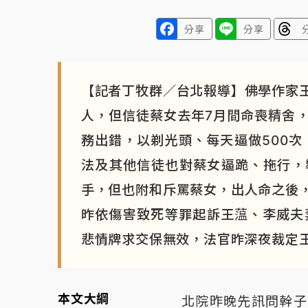
分享
分享
【記者丁牧群／台北報導】佛學作家
人，但信徒蔡女去年7月間命喪精舍
務出錯，以剃光頭、每天逼做500次
法及其他信徒也對蔡女逼跪、拖行，
手，但也附和斥罵蔡女，出人命之後
昨依傷害致死等罪起訴王蕰、李威夫
悲情牌求交保無效，法官昨深夜裁定
本文大綱
北院昨晚先訊問幹子