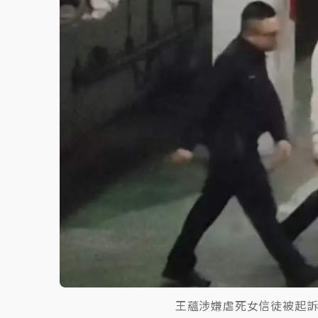
故宮《龍藏經》特展第2檔！今線上預約開賣
台東農業處長涉圖利渡假村！東檢抗告成功 
父親節泡湯了！中颱白海豚雨彈轟3天 「紅
王蘊涉嫌虐死女信徒被起