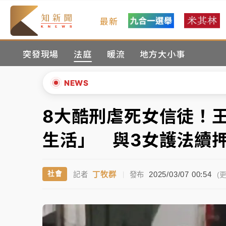
最新
女律師陳昱瑄詐慈濟10億！黃金158kg遭查
突發現場
法庭
暖流
地方大小事
暑假過三周才推「E宿新北打卡趣」！抽獎程
中信慈善基金會想增加董事人數！辜仲諒向法
NEWS
故宮《龍藏經》特展第2檔！今線上預約開賣
8大酷刑虐死女信徒！
▲
台東農業處長涉圖利渡假村！東檢抗告成功 
▼
生活」 與3女護法續
父親節泡湯了！中颱白海豚雨彈轟3天 「紅
丁牧群
2025/03/07 00:54
社會
記者
|
發布
女律師陳昱瑄詐慈濟10億！黃金158kg遭查
(更
暑假過三周才推「E宿新北打卡趣」！抽獎程
中信慈善基金會想增加董事人數！辜仲諒向法