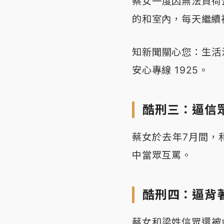
蔡女一度因無法負荷
的和室內，每天繼續
知新聞關心您：生活
安心專線 1925。
酷刑三：逼信
蔡女於去年7月間，
中當眾互罵。
酷刑四：逼背
蔡女和梁姓信眾還被