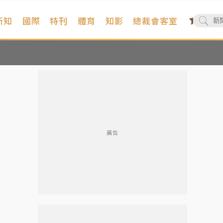
新知
國際
特刊
體育
知影
總裁會客室
廣告