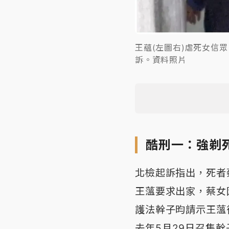
王蘊(左圖右)虐死女信
訴。資料照片
酷刑一：強剃
北檢起訴指出，死者
王薀要求出家，蔡女
護法幹子昀請示王薀
去年5月29日召集