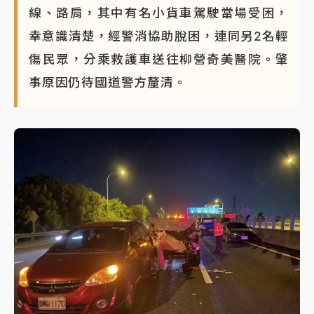
線、路肩，其中有名小貨車駕駛當場受困，
幸意識清楚，經警消協助脫困，連同另2名輕
傷民眾，分乘救護車送往柳營奇美醫院。肇
事原因仍待國道警方釐清。