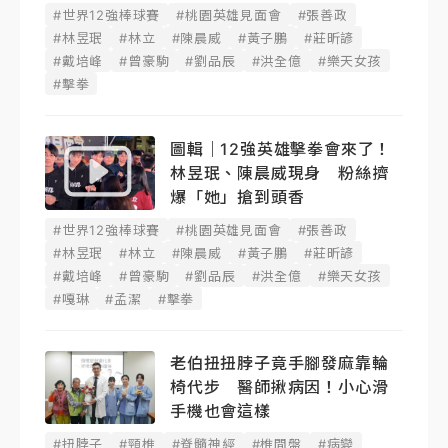
#世界12強棒球賽
#桃園英雄見面會
#張善政
#林昱珉
#林立
#陳晨威
#黃子鵬
#莊昕諺
#戴培峰
#曾豪駒
#劉品辰
#洪全億
#樂天女孩
#擊拳
圖輯｜12強英雄擊拳會來了！
林昱珉、陳晨威現身 粉絲擠
爆「她」搶到頭香
#世界12強棒球賽
#桃園英雄見面會
#張善政
#林昱珉
#林立
#陳晨威
#黃子鵬
#莊昕諺
#戴培峰
#曾豪駒
#劉品辰
#洪全億
#樂天女孩
#嘎琳
#孟潔
#擊拳
老伯扭扭脖子竟手腳發麻靠輪
椅代步 醫師揪病因！小心滑
手機也會這樣
#扭脖子
#頸椎
#脊髓神經
#椎間盤
#病變