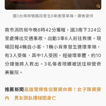
國3台南柳營路段發生6車連環車禍。讀者提供
南市消防局今晚6時42分獲報，國3南下324公
里處傳出交通事故，出動3車6人前往救援。現
場回報4輛自小客、1輛小貨車發生連環車禍，
有3人受傷，其中1人受困，經破壞車體，約10
分鐘後將人救出。3名傷者陸續被送往柳營奇
美醫院。
推薦新聞
高雄驚爆情侶雙屍命案！女子陳屍屋
內 男友倒臥樓梯間身亡