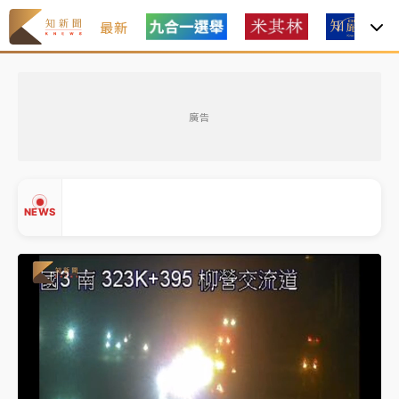
最新
女律師陳昱瑄詐慈濟10億！黃金158kg遭查扣畫面曝光
廣告
暑假過三周才推「E宿新北打卡趣」！抽獎程序複雜 觀
旅局回應了
中信慈善基金會想增加董事人數！辜仲諒向法院聲請遭
NEWS
駁 理由曝光
故宮《龍藏經》特展第2檔！今線上預約開賣一度塞車
周六起展出延長至晚上7時
台東農業處長涉圖利渡假村！東檢抗告成功 今重開羈
▲
押庭
▼
父親節泡湯了！中颱白海豚雨彈轟3天 「紅到發紫」降
雨熱區曝