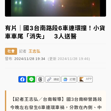
女律師陳昱瑄詐慈濟10億！黃金158kg遭查扣畫面曝光
Loaded
:
Unmute
100.00%
暑假過三周才推「E宿新北打卡趣」！抽獎程序複雜 觀
有片｜國3台南路段6車連環撞！小貨
旅局回應了
車車尾「消失」 3人送醫
中信慈善基金會想增加董事人數！辜仲諒向法院聲請遭
駁 理由曝光
王志弘
社會
記者
故宮《龍藏經》特展第2檔！今線上預約開賣一度塞車
發布
2024/11/28 19:34
(更新 2024/11/28 19:46)
周六起展出延長至晚上7時
台東農業處長涉圖利渡假村！東檢抗告成功 今重開羈
押庭
APP
連結
訂閱
父親節泡湯了！中颱白海豚雨彈轟3天 「紅到發紫」降
雨熱區曝
【記者王志弘／台南報導】國3台南柳營路段
今晚左右發生6車連環車禍，分散在內側、中