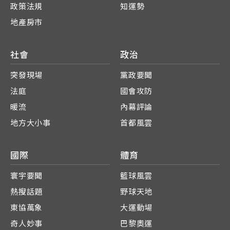
政策法規
知運勢
地產房市
社會
政治
突發現場
黨政要聞
法庭
國會攻防
暖流
內幕評論
地方大小事
首都風雲
國際
體育
寰宇要聞
籃球風雲
熱搜話題
野球天地
東協萬象
大運動場
奇人妙事
巴黎奧運