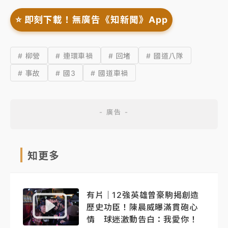
⭐️ 即刻下載！無廣告《知新聞》App
# 柳營
# 連環車禍
# 回堵
# 國道八隊
# 事故
# 國3
# 國道車禍
知更多
有片｜12強英雄曾豪駒揭創造
歷史功臣！陳晨威曝滿貫砲心
情 球迷激動告白：我愛你！