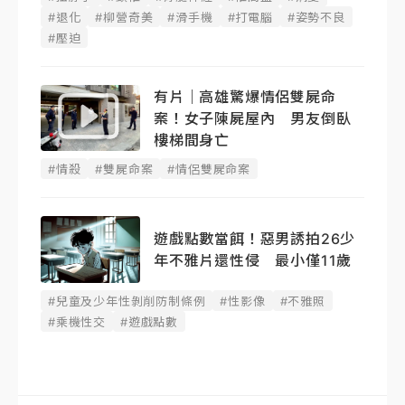
#退化
#柳營奇美
#滑手機
#打電腦
#姿勢不良
#壓迫
有片｜高雄驚爆情侶雙屍命
案！女子陳屍屋內 男友倒臥
樓梯間身亡
#情殺
#雙屍命案
#情侶雙屍命案
遊戲點數當餌！惡男誘拍26少
年不雅片還性侵 最小僅11歲
#兒童及少年性剝削防制條例
#性影像
#不雅照
#乘機性交
#遊戲點數