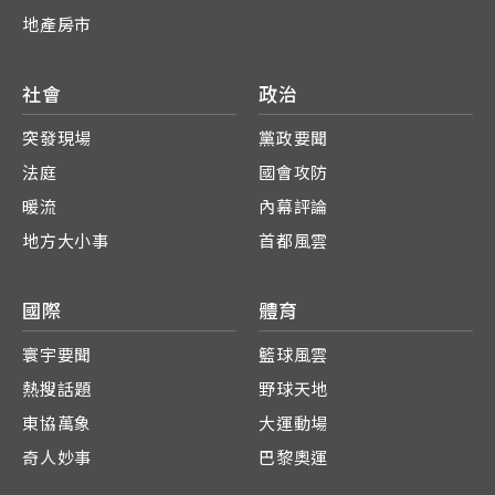
地產房市
社會
政治
突發現場
黨政要聞
法庭
國會攻防
暖流
內幕評論
地方大小事
首都風雲
國際
體育
寰宇要聞
籃球風雲
熱搜話題
野球天地
東協萬象
大運動場
奇人妙事
巴黎奧運