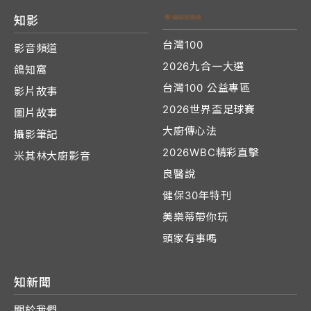
知影
台灣100
影音頻道
2026九合一大選
鴿知窩
台灣100 公益專區
影片故事
2026世界盃足球賽
圖片故事
大廚傳心法
攝影筆記
2026WBC精彩直擊
米其林大廚影音
良醫說
健保30年特刊
美樂蒂帶你玩
頭家有事嗎
知新聞
關於我們