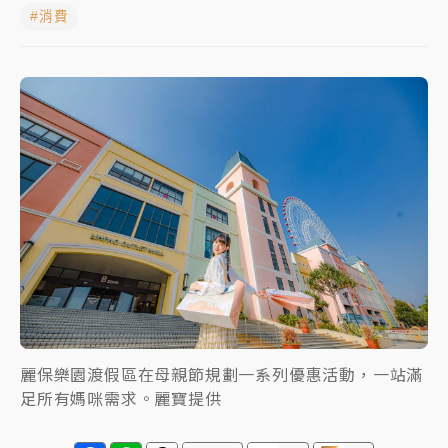
#消費
女律師陳昱瑄詐慈濟10億！黃金158kg遭查扣畫面曝光
暑假過三周才推「E宿新北打卡趣」！抽獎程序複雜 觀
旅局回應了
中信慈善基金會想增加董事人數！辜仲諒向法院聲請遭
駁 理由曝光
故宮《龍藏經》特展第2檔！今線上預約開賣一度塞車
周六起展出延長至晚上7時
台東農業處長涉圖利渡假村！東檢抗告成功 今重開羈
押庭
父親節泡湯了！中颱白海豚雨彈轟3天 「紅到發紫」降
雨熱區曝
麗保樂園渡假區在母親節規劃一系列優惠活動，一站滿
足所有媽咪需求。麗寶提供