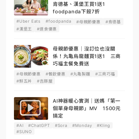
肯德基、漢堡王買1送1
foodpanda下殺7折
#Uber Eats
#foodpanda
#母親節優惠
#肯德基
#漢堡王
#速食優惠
母親節優惠｜沒訂位也沒關
係！丸亀烏龍麵買1送1 三商
巧福主餐免費送
#母親節優惠
#餐飲優惠
#丸亀製麵
#三商巧福
#鮮五丼
#吉豚屋
AI神器暖心實測｜送媽「第一
個單身母親節」MV 1500元
搞定
#AI
#ChatGPT
#Sora
#Monday
#Kling
#SUNO