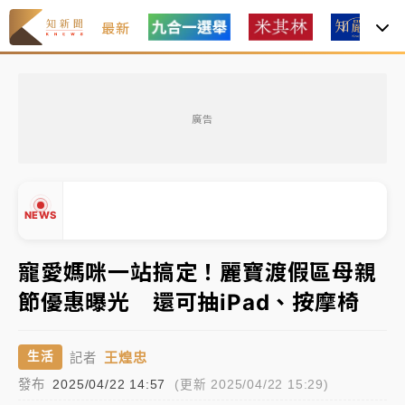
最新
女律師陳昱瑄詐慈濟10億！黃金158kg遭查扣畫面曝光
廣告
暑假過三周才推「E宿新北打卡趣」！抽獎程序複雜 觀
旅局回應了
中信慈善基金會想增加董事人數！辜仲諒向法院聲請遭
NEWS
駁 理由曝光
故宮《龍藏經》特展第2檔！今線上預約開賣一度塞車
寵愛媽咪一站搞定！麗寶渡假區母親
周六起展出延長至晚上7時
節優惠曝光 還可抽iPad、按摩椅
台東農業處長涉圖利渡假村！東檢抗告成功 今重開羈
▲
押庭
▼
王煌忠
生活
記者
父親節泡湯了！中颱白海豚雨彈轟3天 「紅到發紫」降
發布
2025/04/22 14:57
(更新 2025/04/22 15:29)
雨熱區曝