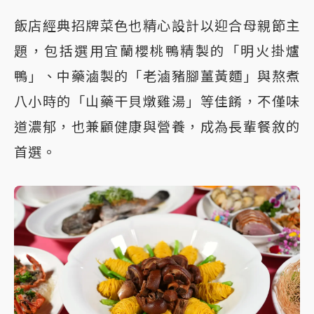
飯店經典招牌菜色也精心設計以迎合母親節主
題，包括選用宜蘭櫻桃鴨精製的「明火掛爐
鴨」、中藥滷製的「老滷豬腳薑黃麵」與熬煮
八小時的「山藥干貝燉雞湯」等佳餚，不僅味
道濃郁，也兼顧健康與營養，成為長輩餐敘的
首選。