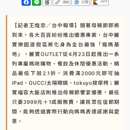
APP
連結
訂閱
【記者王煌忠／台中報導】隨著母親節即將
到來，各大百貨紛紛推出優惠專案，台中麗
寶樂園渡假區將化身為全台最強「寵媽基
地」，麗寶OUTLET從4月23日起推出一系
列專屬媽咪購物、餐飲及休閒優惠活動，精
品最低下殺2.1折，消費滿2000元即可抽
iPad、GUCCI太陽眼鏡、tokuyo按摩椅；麗
寶福容大飯店則推出母親節饗宴優惠，最低
只要3999元＋1成服務費，讓民眾在佳節期
間，能夠透過實際行動向媽媽表達感謝與愛
意。