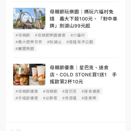
母親節玩樂園｜媽玩六福村免
錢 義大下殺100元、「對中車
牌」劍湖山99元起
#母親節
#母親節樂園優惠
#六福村
#義大遊樂世界
#劍湖山
#遠雄海洋公園
#麗寶樂園
母親節優惠｜星巴克、速食
店、COLD STONE買1送1 手
搖飲第2杯10元
#母親節優惠
#母親節
#星巴克
#速食優惠
#手搖飲優惠
#必勝客
#肯德基
#達美樂