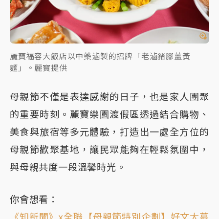
麗寶福容大飯店以中藥滷製的招牌「老滷豬腳薑黃
麵」。麗寶提供
母親節不僅是表達感謝的日子，也是家人團聚
的重要時刻。麗寶樂園渡假區透過結合購物、
美食與旅宿等多元體驗，打造出一處全方位的
母親節歡聚基地，讓民眾能夠在輕鬆氛圍中，
與母親共度一段溫馨時光。
你會想看：
《知新聞》x全聯【母親節特別企劃】好文大募