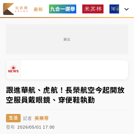
最新
女律師陳昱瑄詐慈濟10億！黃金158kg遭查扣畫面曝光
廣告
暑假過三周才推「E宿新北打卡趣」！抽獎程序複雜 觀
旅局回應了
中信慈善基金會想增加董事人數！辜仲諒向法院聲請遭
NEWS
駁 理由曝光
故宮《龍藏經》特展第2檔！今線上預約開賣一度塞車
跟進華航、虎航！長榮航空今起開放
周六起展出延長至晚上7時
空服員戴眼鏡、穿便鞋執勤
台東農業處長涉圖利渡假村！東檢抗告成功 今重開羈
▲
押庭
▼
美樂蒂
生活
記者
父親節泡湯了！中颱白海豚雨彈轟3天 「紅到發紫」降
發布
2026/05/01 17:00
雨熱區曝