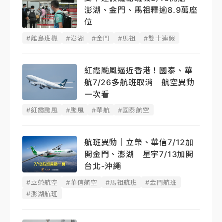
澎湖、金門、馬祖釋逾8.9萬座
位
#離島班機
#澎湖
#金門
#馬祖
#雙十連假
紅霞颱風逼近香港！國泰、華
航7/26多航班取消 航空異動
一次看
#紅霞颱風
#颱風
#華航
#國泰航空
航班異動｜立榮、華信7/12加
開金門、澎湖 星宇7/13加開
台北-沖繩
#立榮航空
#華信航空
#馬祖航班
#金門航班
#澎湖航班