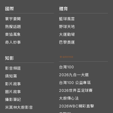
國際
體育
寰宇要聞
籃球風雲
熱搜話題
野球天地
東協萬象
大運動場
奇人妙事
巴黎奧運
知影
台灣100
影音頻道
2026九合一大選
鴿知窩
台灣100 公益專區
影片故事
2026世界盃足球賽
圖片故事
大廚傳心法
攝影筆記
2026WBC精彩直擊
米其林大廚影音