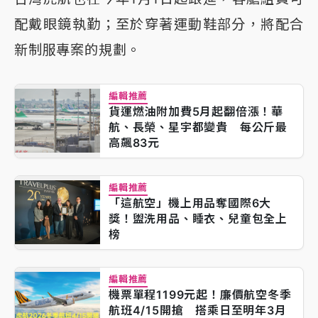
配戴眼鏡執勤；至於穿著運動鞋部分，將配合
新制服專案的規劃。
編輯推薦
貨運燃油附加費5月起翻倍漲！華
航、長榮、星宇都變貴 每公斤最
高飆83元
編輯推薦
「這航空」機上用品奪國際6大
獎！盥洗用品、睡衣、兒童包全上
榜
編輯推薦
機票單程1199元起！廉價航空冬季
航班4/15開搶 搭乘日至明年3月