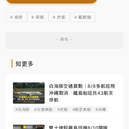
# 長榮
# 華航
# 虎航
# 戴眼鏡
知更多
白海豚交通異動｜8/8多航班飛
沖繩取消 離島船班共43航次
停航
#白海豚
#交通異動
#虎航
#航空異動
#沖繩
雙十連假離島班機8/10開搶