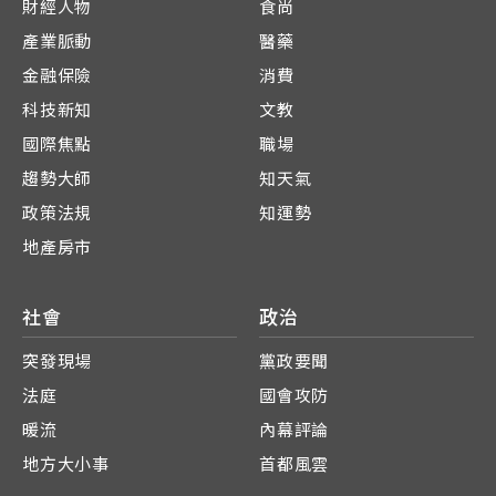
財經人物
食尚
產業脈動
醫藥
金融保險
消費
科技新知
文教
國際焦點
職場
趨勢大師
知天氣
政策法規
知運勢
地產房市
社會
政治
突發現場
黨政要聞
法庭
國會攻防
暖流
內幕評論
地方大小事
首都風雲