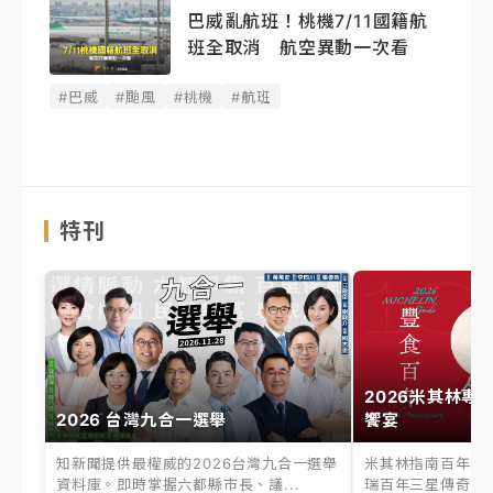
巴威亂航班！桃機7/11國籍航
班全取消 航空異動一次看
#巴威
#颱風
#桃機
#航班
特刊
2026米其林專
2026 台灣九合一選舉
饗宴
知新聞提供最權威的2026台灣九合一選舉
米其林指南百年之
資料庫。即時掌握六都縣市長、議...
瑞百年三星傳奇、台