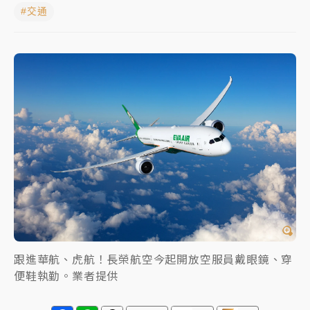
#交通
女律師陳昱瑄詐慈濟10億！黃金158kg遭查扣畫面曝光
暑假過三周才推「E宿新北打卡趣」！抽獎程序複雜 觀
旅局回應了
中信慈善基金會想增加董事人數！辜仲諒向法院聲請遭
駁 理由曝光
故宮《龍藏經》特展第2檔！今線上預約開賣一度塞車
周六起展出延長至晚上7時
台東農業處長涉圖利渡假村！東檢抗告成功 今重開羈
押庭
父親節泡湯了！中颱白海豚雨彈轟3天 「紅到發紫」降
雨熱區曝
跟進華航、虎航！長榮航空今起開放空服員戴眼鏡、穿
便鞋執勤。業者提供