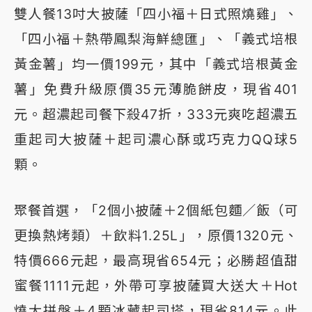
雙人餐13吋大披薩「四小福＋日式照燒雞」、
「四小福＋熱帶鳳梨海鮮總匯」、「義式培根
黃金薯」均一價199元，其中「義式培根黃金
薯」免費升級原價35元薄脆餅皮，現省401
元。超濃起司餐下殺47折，333元爽吃超濃五
重起司大披薩＋起司濃心酥或巧克力QQ球5
顆。
聚餐首選，「2個小披薩＋2個紙包麵／飯（可
更換熱烤類）＋飲料1.25L」，原價1320元、
特價666元起，最高現省654元；必勝超值甜
蜜餐1111元起，外帶可享披薩買大送大＋Hot
燒大拼盤＋4顆冰藏起司塔，現省814元。此