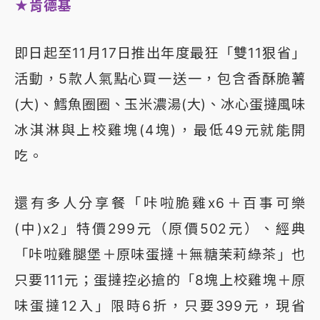
★肯德基
即日起至11月17日推出年度最狂「雙11狠省」
活動，5款人氣點心買一送一，包含香酥脆薯
(大)、鱈魚圈圈、玉米濃湯(大)、冰心蛋撻風味
冰淇淋與上校雞塊(4塊)，最低49元就能開
吃。
還有多人分享餐「咔啦脆雞x6＋百事可樂
(中)x2」特價299元（原價502元）、經典
「咔啦雞腿堡＋原味蛋撻＋無糖茉莉綠茶」也
只要111元；蛋撻控必搶的「8塊上校雞塊＋原
味蛋撻12入」限時6折，只要399元，現省