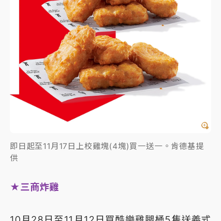
即日起至11月17日上校雞塊(4塊)買一送一。肯德基提
供
★三商炸雞
10月28日至11月12日買酷樂雞腿桶5隻送義式