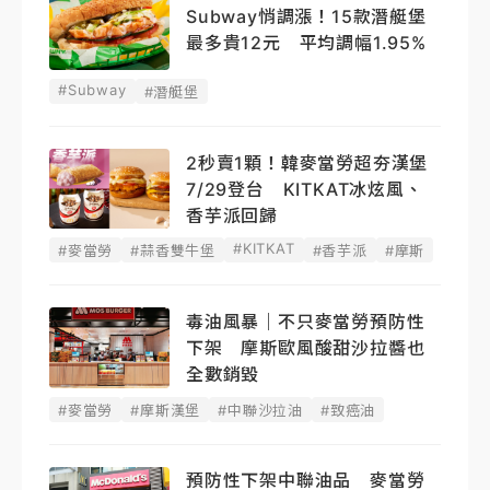
Subway悄調漲！15款潛艇堡
最多貴12元 平均調幅1.95%
#Subway
#潛艇堡
2秒賣1顆！韓麥當勞超夯漢堡
7/29登台 KITKAT冰炫風、
香芋派回歸
#KITKAT
#麥當勞
#蒜香雙牛堡
#香芋派
#摩斯
毒油風暴｜不只麥當勞預防性
下架 摩斯歐風酸甜沙拉醬也
全數銷毀
#麥當勞
#摩斯漢堡
#中聯沙拉油
#致癌油
預防性下架中聯油品 麥當勞