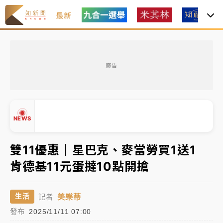
最新
中租控股7月營收創今年新高 前7月獲利成長6%
廣告
獨家｜
和欣客運總裁逝世！少東涉洗錢遭收押 戴手銬
腳鐐提前奔靈堂畫面曝
處置制度大變革！ 證交所今起縮短股票「關禁閉」天
NEWS
數與撮合時間
才續任就飛美國大學面試 清大校長高為元致歉：機會
雙11優惠｜星巴克、麥當勞買1送1
到來時引起我的好奇
肯德基11元蛋撻10點開搶
白海豚颱風解除海警 西南風來了！4縣市大雨特報、各
▲
地午後雷雨
▼
美樂蒂
生活
記者
分析｜
7月營收甫首破單月9000億元下半年續旺指
發布
2025/11/11 07:00
標？ 鴻海本週法說法人關注的四大重點