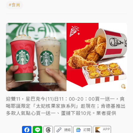
#食尚
NBA｜
傳奇名帥驚傳離世！曾以「瘋狂籃球」震撼聯
盟 兩大愛徒向他致
中租控股7月營收創今年新高 前7月獲利成長6%
獨家｜
和欣客運總裁逝世！少東涉洗錢遭收押 戴手銬
腳鐐提前奔靈堂畫面曝
處置制度大變革！ 證交所今起縮短股票「關禁閉」天
數與撮合時間
才續任就飛美國大學面試 清大校長高為元致歉：機會
到來時引起我的好奇
迎雙11，星巴克今(11)日11：00-20：00買一送一，爽
白海豚颱風解除海警 西南風來了！4縣市大雨特報、各
喝耶誕限定「太妃核果家族系列」趁現在；肯德基推出
地午後雷雨
多款人氣點心買一送一、蛋撻下殺10元。業者提供
分析｜
7月營收甫首破單月9000億元下半年續旺指
標？ 鴻海本週法說法人關注的四大重點
APP
連結
訂閱