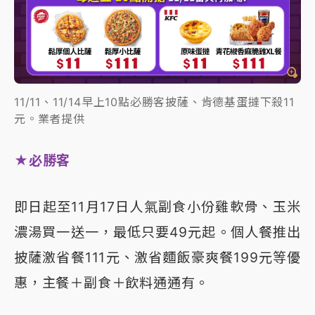
11/11、11/14早上10點必勝客披薩、肯德基蛋撻下殺11
元。業者提供
★必勝客
即日起至11月17日人氣副食小份雞軟骨、玉米
濃湯買一送一，最低只要49元起。個人餐推出
披薩激省餐111元、激省麵飯豪爽餐199元等優
惠，主餐＋副食＋飲料通通有。