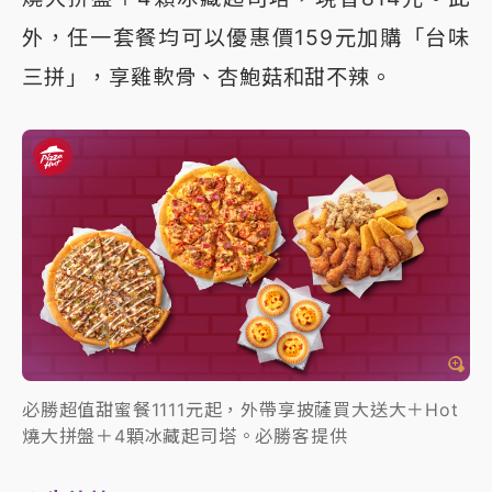
外，任一套餐均可以優惠價159元加購「台味
三拼」，享雞軟骨、杏鮑菇和甜不辣。
必勝超值甜蜜餐1111元起，外帶享披薩買大送大＋Hot
燒大拼盤＋4顆冰藏起司塔。必勝客提供