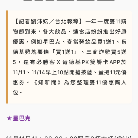
NBA｜
傳奇名帥驚傳離世！曾以「瘋狂籃球」震撼聯
盟 兩大愛徒向他致
【記者劉沛妘／台北報導】一年一度雙11購
物節到來，各大飲品、速食店紛紛推出好康
優惠，例如星巴克、麥當勞飲品買1送1、肯
德基雞塊薯條「買1送1」、三商炸雞買5送
5，還有必勝客Ｘ肯德基PK雙饗卡APP於
11/11、11/14早上10點開搶披薩、蛋撻11元優
惠券。《知新聞》為您整理雙11優惠懶人
包。
★星巴克