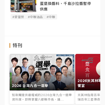
蛋堡換醬料、千島沙拉醬暫停
供應
#麥當勞
#中聯油品
#中聯
特刊
2026米其林專
2026 台灣九合一選舉
饗宴
知新聞提供最權威的2026台灣九合一選舉
米其林指南百年之
資料庫。即時掌握六都縣市長、議...
瑞百年三星傳奇、台