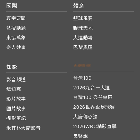
國際
體育
寰宇要聞
籃球風雲
熱搜話題
野球天地
東協萬象
大運動場
奇人妙事
巴黎奧運
知影
台灣100
影音頻道
2026九合一大選
鴿知窩
台灣100 公益專區
影片故事
2026世界盃足球賽
圖片故事
大廚傳心法
攝影筆記
2026WBC精彩直擊
米其林大廚影音
良醫說