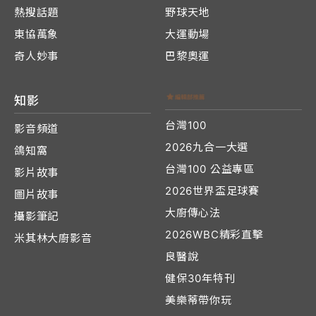
熱搜話題
野球天地
東協萬象
大運動場
奇人妙事
巴黎奧運
知影
台灣100
影音頻道
2026九合一大選
鴿知窩
台灣100 公益專區
影片故事
2026世界盃足球賽
圖片故事
大廚傳心法
攝影筆記
2026WBC精彩直擊
米其林大廚影音
良醫說
健保30年特刊
美樂蒂帶你玩