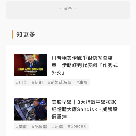
知更多
川普稱美伊戰爭很快就會結
束 伊朗談判代表諷「作秀式
外交」
#川普
#伊朗
#荷姆茲海峽
#油價
美股早盤｜3大指數平盤拉鋸
記憶體大廠Sandisk、威騰股
價重摔
#SpaceX
#美股
#記憶體
#油價