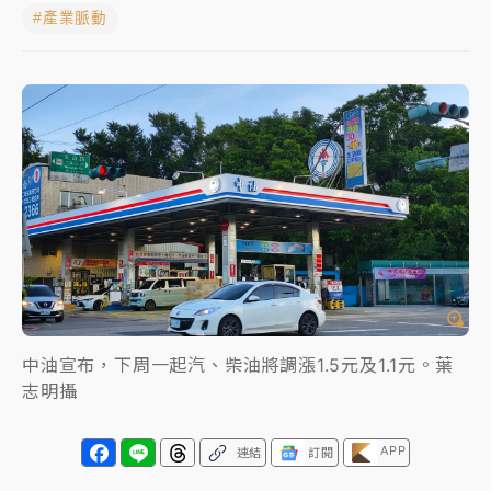
#產業脈動
女律師陳昱瑄詐慈濟10億！黃金158kg遭查扣畫面曝光
暑假過三周才推「E宿新北打卡趣」！抽獎程序複雜 觀
旅局回應了
中信慈善基金會想增加董事人數！辜仲諒向法院聲請遭
駁 理由曝光
故宮《龍藏經》特展第2檔！今線上預約開賣一度塞車
周六起展出延長至晚上7時
台東農業處長涉圖利渡假村！東檢抗告成功 今重開羈
押庭
中油宣布，下周一起汽、柴油將調漲1.5元及1.1元。葉
父親節泡湯了！中颱白海豚雨彈轟3天 「紅到發紫」降
志明攝
雨熱區曝
APP
連結
訂閱