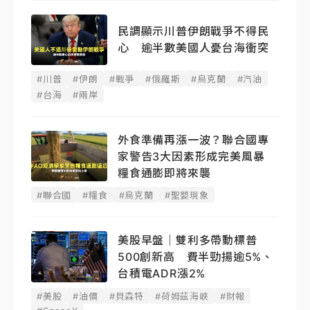
民調顯示川普伊朗戰爭不得民
心 逾半數美國人憂台海衝突
#川普
#伊朗
#戰爭
#俄羅斯
#烏克蘭
#汽油
#台海
#兩岸
外食準備再漲一波？聯合國專
家警告3大因素形成完美風暴
糧食通膨即將來襲
#聯合國
#糧食
#烏克蘭
#聖嬰現象
美股早盤｜雙利多帶動標普
500創新高 費半勁揚逾5%、
台積電ADR漲2%
#美股
#油價
#貝森特
#荷姆茲海峽
#財報