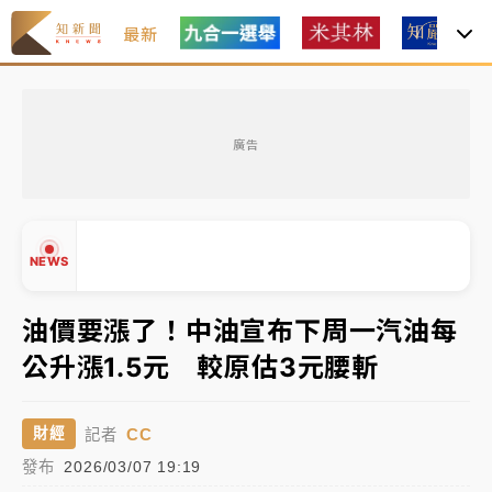
最新
女律師陳昱瑄詐慈濟10億！黃金158kg遭查扣畫面曝光
廣告
暑假過三周才推「E宿新北打卡趣」！抽獎程序複雜 觀
旅局回應了
中信慈善基金會想增加董事人數！辜仲諒向法院聲請遭
NEWS
駁 理由曝光
故宮《龍藏經》特展第2檔！今線上預約開賣一度塞車
油價要漲了！中油宣布下周一汽油每
周六起展出延長至晚上7時
公升漲1.5元 較原估3元腰斬
台東農業處長涉圖利渡假村！東檢抗告成功 今重開羈
▲
押庭
▼
CC
財經
記者
父親節泡湯了！中颱白海豚雨彈轟3天 「紅到發紫」降
發布
2026/03/07 19:19
雨熱區曝