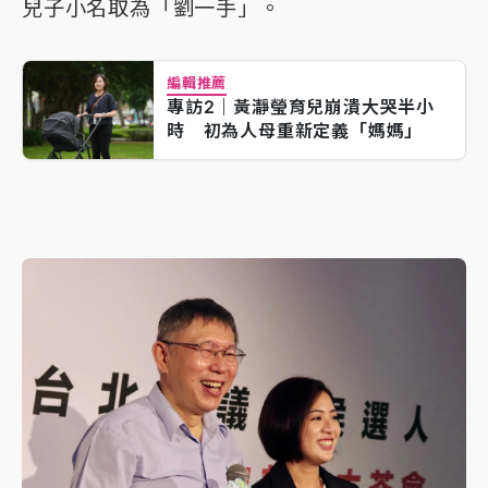
兒子小名取為「劉一手」。
編輯推薦
專訪2｜黃瀞瑩育兒崩潰大哭半小
時 初為人母重新定義「媽媽」