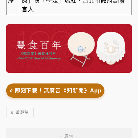
歷
僚」扮「學姐」爆紅、台北市政府副發
言人
⭐️ 即刻下載！無廣告《知新聞》App
# 黃瀞瑩