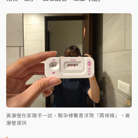
黃瀞瑩在家隨手一試，驗孕棒驚喜浮現「兩條線」。黃
瀞瑩提供