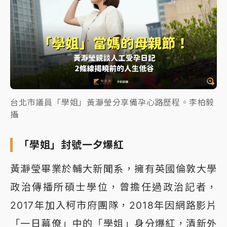
台北市議員「學姐」黃瀞瑩分享備孕心路歷程。李柏毅
攝
「學姐」封號一夕爆紅
黃瀞瑩畢業於輔大新聞系，擁有英國倫敦大學
政治傳播所碩士學位，曾擔任過政治記者，
2017年加入柯市府團隊，2018年因網路影片
「一日幕僚」中的「學姐」身分爆紅，清新外