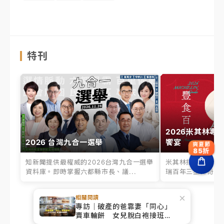
特刊
2026米其林專
2026 台灣九合一選舉
饗宴
爽夏節
85折
知新聞提供最權威的2026台灣九合一選舉
米其林指南百年之
資料庫。即時掌握六都縣市長、議...
瑞百年三星傳奇、台
×
相關閱讀
專訪｜破產的爸靠妻「同心」
更多特刊
→
賣車輪餅 女兒脫白袍接班！