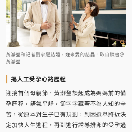
黃瀞瑩和記者劉家耀結婚，迎來愛的結晶。取自臉書＠
黃瀞瑩
揭人工受孕心路歷程
迎接首個母親節，黃瀞瑩談起成為媽媽前的備
孕歷程，語氣平靜，卻字字藏著不為人知的辛
苦，從原本對生子已有規劃，到因選舉將近決
定加快人生進程，再到進行誘導排卵的受孕過