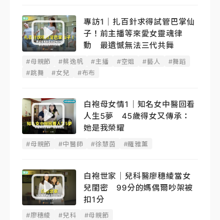
專訪1｜扎百針求得試管巴掌仙
子！前主播等來愛女靈魂律
動 最遺憾無法三代共舞
#母親節
#蔡逸帆
#主播
#空姐
#藝人
#舞蹈
#跳舞
#女兒
#布布
白袍母女情1｜知名女中醫回看
人生5夢 45歲得女又傳承：
她是我榮耀
#母親節
#中醫師
#徐慧茵
#羅雅薰
白袍世家｜兒科醫廖穗綾當女
兒閨密 99分的媽偶爾吵架被
扣1分
#廖穗綾
#兒科
#母親節