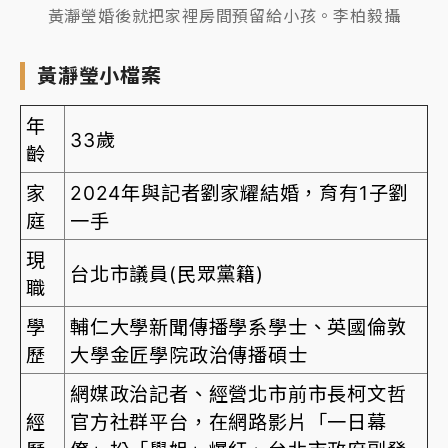
黃瀞瑩婚後就把家裡房間預留給小孩。李柏毅攝
黃瀞瑩小檔案
年
33歲
齡
家
2024年與記者劉家耀結婚，育有1子劉
庭
一手
現
台北市議員(民眾黨籍)
職
學
輔仁大學新聞傳播學系學士、英國倫敦
歷
大學金匠學院政治傳播碩士
網媒政治記者、經營北市前市長柯文哲
經
官方社群平台，在網路影片「一日幕