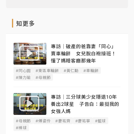
知更多
專訪｜破產的爸靠妻「同心」
賣車輪餅 女兒脫白袍接班！
懂了媽睡客廳那幾年
#同心圓
#東區車輪餅
#黃仁勳
#車輪餅
#陳力瑜
#母親節
專訪｜三分球美少女隱退10年
養出2球星 子告白：最挺我的
女強人媽
#母親節
#傅姿伶
#曹祐齊
#曹祐寧
#籃球
#棒球