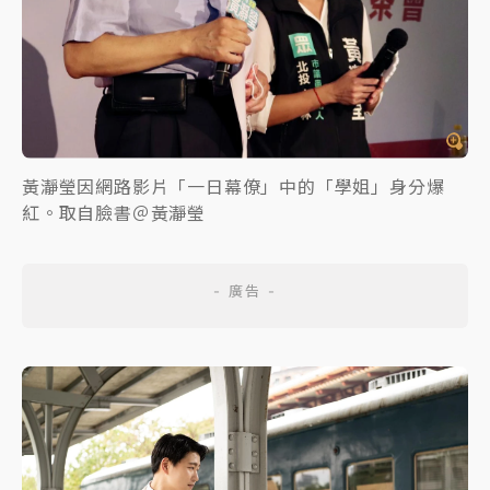
黃瀞瑩因網路影片「一日幕僚」中的「學姐」身分爆
紅。取自臉書＠黃瀞瑩