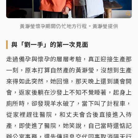
黃瀞瑩懷孕期間仍忙地方行程。黃瀞瑩提供
與「劉一手」的第一次見面
走過備孕與懷孕的層層考驗，真正迎接生產那
一刻，原本打算自然產的黃瀞瑩，沒想到生產
來得如此突然，她回憶，那天晚上還到議會開
會，返家後躺在沙發上不知不覺睡著，起身上
廁所時，卻發現羊水破了，當下叫了計程車，
從家裡趕往醫院，和丈夫會合後直接進入待
產，即使進了醫院，她笑說，自己當時還惦記
辦公室事務，還先傳訊息交代同事取消隔天行