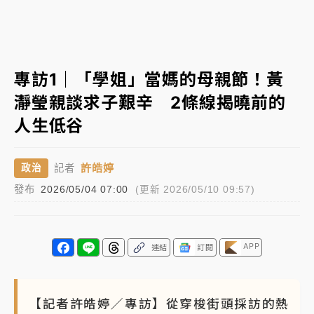
女律師陳昱瑄詐慈濟10億！黃金158kg遭查扣畫面曝光
暑假過三周才推「E宿新北打卡趣」！抽獎程序複雜 觀
專訪1｜「學姐」當媽的母親節！黃
旅局回應了
瀞瑩親談求子艱辛 2條線揭曉前的
中信慈善基金會想增加董事人數！辜仲諒向法院聲請遭
人生低谷
駁 理由曝光
故宮《龍藏經》特展第2檔！今線上預約開賣一度塞車
許皓婷
政治
記者
周六起展出延長至晚上7時
發布
2026/05/04 07:00
(更新 2026/05/10 09:57)
台東農業處長涉圖利渡假村！東檢抗告成功 今重開羈
押庭
父親節泡湯了！中颱白海豚雨彈轟3天 「紅到發紫」降
APP
連結
訂閱
雨熱區曝
【記者許皓婷／專訪】從穿梭街頭採訪的熱