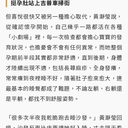
挺孕肚站上吉普車掃街
但喜悅很快又被另一種擔心取代，黃瀞瑩說，
從確認懷孕開始，自己幾乎一路都活在各種
「小劇場」裡，每一次檢查都會擔心寶寶的發
育狀況，也擔憂會不會有任何異常，而她整個
孕期前半段其實都非常舒適，直到後期，身體
才陸續出現不適，包括長蕁麻疹、全身發癢，
常常癢到夜裡睡不好，隨著肚子愈來愈大，連
最基本的睡覺都成了難題，不論左躺、右躺還
是平躺，都找不到舒服姿勢。
「很多次半夜我乾脆跑去睡沙發。」黃瀞瑩回
憶，沙發反而比床更讓她好入睡，丈夫隔天看