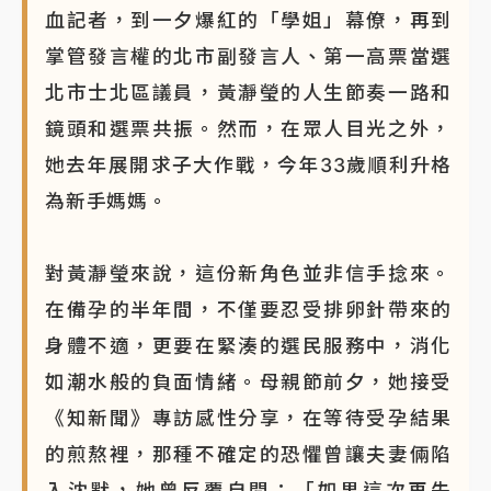
血記者，到一夕爆紅的「學姐」幕僚，再到
掌管發言權的北市副發言人、第一高票當選
北市士北區議員，黃瀞瑩的人生節奏一路和
鏡頭和選票共振。然而，在眾人目光之外，
她去年展開求子大作戰，今年33歲順利升格
為新手媽媽。
對黃瀞瑩來說，這份新角色並非信手捻來。
在備孕的半年間，不僅要忍受排卵針帶來的
身體不適，更要在緊湊的選民服務中，消化
如潮水般的負面情緒。母親節前夕，她接受
《知新聞》專訪感性分享，在等待受孕結果
的煎熬裡，那種不確定的恐懼曾讓夫妻倆陷
入沈默，她曾反覆自問：「如果這次再失