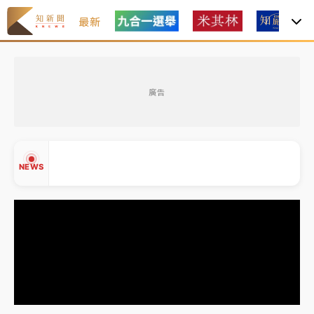
最新
女律師陳昱瑄詐慈濟10億！黃金158kg遭查扣畫面曝光
廣告
暑假過三周才推「E宿新北打卡趣」！抽獎程序複雜 觀
旅局回應了
中信慈善基金會想增加董事人數！辜仲諒向法院聲請遭
NEWS
駁 理由曝光
故宮《龍藏經》特展第2檔！今線上預約開賣一度塞車
周六起展出延長至晚上7時
台東農業處長涉圖利渡假村！東檢抗告成功 今重開羈
▲
押庭
▼
父親節泡湯了！中颱白海豚雨彈轟3天 「紅到發紫」降
雨熱區曝