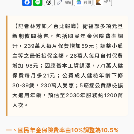
APP
連結
訂閱
蔣萬安的建中同學！47歲法律學霸戰桃園 公開上任首
要3件事
【記者林芳如／台北報導】衛福部多項元旦
新制攸關荷包，包括國民年金保險費率調
升，239萬人每月保費增加59元；調整小雇
主等之最低投保金額，26萬人每月自付保費
增加 98元；因應基本工資調漲，771萬人健
保費每月多21元；公費成人健檢年齡下修
30-39歲，230萬人受惠；5癌症公費篩檢擴
大適用年齡，預估至2030年服務約1200萬
人次。
一、國民年金保險費率由10%調整為10.5%