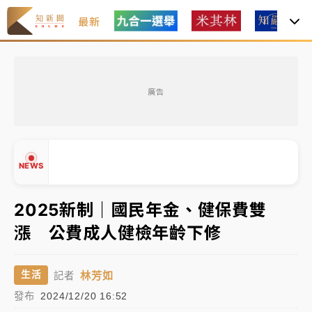
最新
父親節玩樂園！六福村今明2天「爸爸免費」 遠雄海洋
買1送1
廣告
白海豚逼近！新北高灘地停車場下午4時強制拖吊 中午
開放水門周邊紅黃線停車
中颱白海豚環流掠北海！今明防劇烈降雨 東部高溫飆
NEWS
38度
周末精選｜
慈濟遭詐10億完整始末曝！律師掮客大玩兩
2025新制｜國民年金、健保費雙
面手法 郭台銘、蔡英文成關鍵
漲 公費成人健檢年齡下修
本周爆款短影音｜
柯文哲帶電子手鐶拄拐杖現身／周玉
▲
蔻蔡玉真開撕爆料
▼
林芳如
生活
記者
周末精選｜
跨境網購族注意！EZ Way若改由政府委
發布
2024/12/20 16:52
任 預算難關如何解？