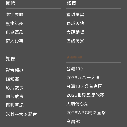
國際
體育
寰宇要聞
籃球風雲
熱搜話題
野球天地
東協萬象
大運動場
奇人妙事
巴黎奧運
知影
台灣100
影音頻道
2026九合一大選
鴿知窩
台灣100 公益專區
影片故事
2026世界盃足球賽
圖片故事
大廚傳心法
攝影筆記
2026WBC精彩直擊
米其林大廚影音
良醫說