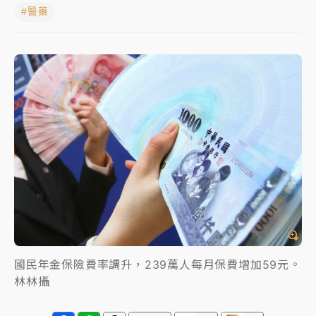
#醫藥
蔣萬安的建中同學！47歲法律學霸戰桃園 公開上任首
要3件事
父親節玩樂園！六福村今明2天「爸爸免費」 遠雄海洋
買1送1
白海豚逼近！新北高灘地停車場下午4時強制拖吊 中午
開放水門周邊紅黃線停車
中颱白海豚環流掠北海！今明防劇烈降雨 東部高溫飆
38度
周末精選｜
慈濟遭詐10億完整始末曝！律師掮客大玩兩
面手法 郭台銘、蔡英文成關鍵
本周爆款短影音｜
柯文哲帶電子手鐶拄拐杖現身／周玉
蔻蔡玉真開撕爆料
國民年金保險費率調升，239萬人每月保費增加59元。
林林攝
周末精選｜
跨境網購族注意！EZ Way若改由政府委
任 預算難關如何解？