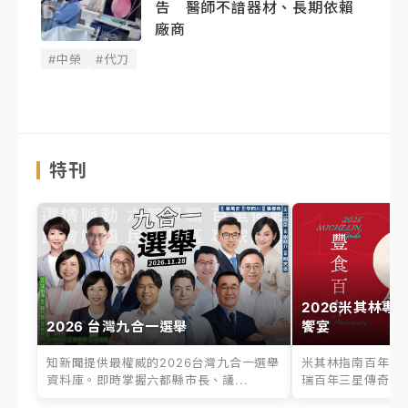
告 醫師不諳器材、長期依賴
廠商
#中榮
#代刀
特刊
2026米其林專
2026 台灣九合一選舉
饗宴
知新聞提供最權威的2026台灣九合一選舉
米其林指南百年之
資料庫。即時掌握六都縣市長、議...
瑞百年三星傳奇、台