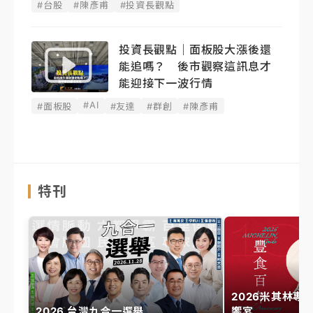
#台股
#陳彥甫
#投資長觀點
投資長觀點｜面板股大漲後還
能追嗎？ 後市觀察這訊息才
能迎接下一波行情
#AI
#面板股
#友達
#群創
#陳彥甫
特刊
2026米其林專
2026 台灣九合一選舉
饗宴