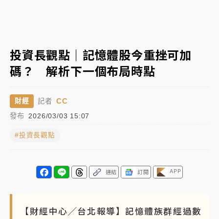
日職｜
林安可狀態正好卻因左膝疼痛下二軍 日媒感嘆
「好事多磨」
韓股最壞時期已過？大摩估去槓桿完成逾半 波動率降
投資長觀點｜記憶體股今重挫可加
至2個月低
碼？ 解析下一個布局時點
「白海豚」雨炸新北！通報109件災情 侯友宜揭這類災
損最多
CC
財經
記者
白海豚挾豪雨狂炸新北！時雨量破百毫米 水塔、雨棚
發布
2026/03/03 15:07
砸落毀車
#投資長觀點
APP
連結
訂閱
【財經中心╱台北報導】記憶體族群經過數