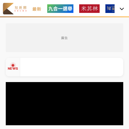
最新
金控第2季海外曝險破31兆創高 日本年增45%居冠
廣告
日職｜
林安可狀態正好卻因左膝疼痛下二軍 日媒感嘆
「好事多磨」
韓股最壞時期已過？大摩估去槓桿完成逾半 波動率降
NEWS
至2個月低
「白海豚」雨炸新北！通報109件災情 侯友宜揭這類災
損最多
白海豚挾豪雨狂炸新北！時雨量破百毫米 水塔、雨棚
▲
砸落毀車
▼
金控第2季海外曝險破31兆創高 日本年增45%居冠