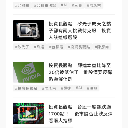
#AI
#台積電
#台積電法說
#三星
#陳彥甫
投資長觀點｜矽光子成天之驕
子卻有兩大挑戰待克服 投資
人該這樣選股
#矽光子
#輝達
#台積電
#投資長觀點
#陳彥甫
投資長觀點｜輝達本益比降至
20倍被低估了 惟股價要反彈
仍需催化劑
#AI
#投資長觀點
#陳彥甫
#輝達
#股價
投資長觀點｜台股一度暴跌逾
1700點！ 後市能否止跌反彈
看兩大指標