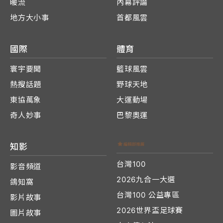
暖流
內幕評論
地方大小事
首都風雲
國際
體育
寰宇要聞
籃球風雲
熱搜話題
野球天地
東協萬象
大運動場
奇人妙事
巴黎奧運
知影
台灣100
影音頻道
2026九合一大選
鴿知窩
台灣100 公益專區
影片故事
2026世界盃足球賽
圖片故事