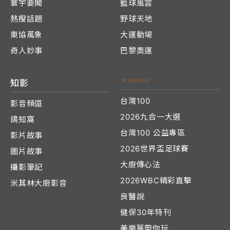
寰宇要聞
籃球風雲
熱搜話題
野球天地
東協萬象
大運動場
奇人妙事
巴黎奧運
知影
台灣100
影音頻道
2026九合一大選
鴿知窩
台灣100 公益專區
影片故事
2026世界盃足球賽
圖片故事
大廚傳心法
攝影筆記
2026WBC精彩直擊
米其林大廚影音
良醫說
健保30年特刊
美樂蒂帶你玩