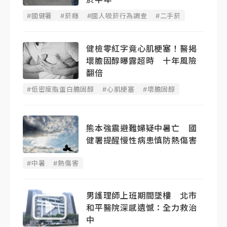
#國健署
#菸癮
#國人吸菸行為調查
#二手菸
健檢零紅字竟心肌梗塞！醫揭
壞膽固醇曝露超時 十年風險
翻倍
#低密度脂蛋白膽固醇
#心肌梗塞
#壞膽固醇
熊本強震避難婦疑中暑亡 國
健署提醒慢性病患慎防熱傷害
#中暑
#熱傷害
男護理師上班期間墜樓 北市
和平醫院深感遺憾：全力救治
中