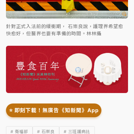
針對正式入法前的緩衝期， 石崇良說，護理界希望愈
快愈好，但醫界也要有準備的時間。林林攝
⭐️ 即刻下載！無廣告《知新聞》App
# 衛福部
# 石崇良
# 三班護病比