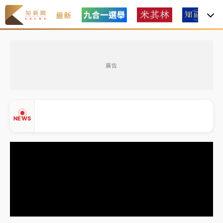
最新
女律師陳昱瑄詐慈濟10億！黃金158kg遭查扣畫面曝光
廣告
暑假過三周才推「E宿新北打卡趣」！抽獎程序複雜 觀
旅局回應了
中信慈善基金會想增加董事人數！辜仲諒向法院聲請遭
NEWS
駁 理由曝光
故宮《龍藏經》特展第2檔！今線上預約開賣一度塞車
周六起展出延長至晚上7時
台東農業處長涉圖利渡假村！東檢抗告成功 今重開羈
▲
押庭
▼
父親節泡湯了！中颱白海豚雨彈轟3天 「紅到發紫」降
雨熱區曝