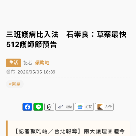
女律師陳昱瑄詐慈濟10億！黃金158kg遭查扣畫面曝光
暑假過三周才推「E宿新北打卡趣」！抽獎程序複雜 觀
三班護病比入法 石崇良：草案最快
旅局回應了
512護師節預告
中信慈善基金會想增加董事人數！辜仲諒向法院聲請遭
駁 理由曝光
賴昀岫
生活
記者
故宮《龍藏經》特展第2檔！今線上預約開賣一度塞車
發布
2026/05/05 18:39
周六起展出延長至晚上7時
#醫藥
台東農業處長涉圖利渡假村！東檢抗告成功 今重開羈
押庭
父親節泡湯了！中颱白海豚雨彈轟3天 「紅到發紫」降
APP
連結
訂閱
雨熱區曝
【記者賴昀岫／台北報導】兩大護理團體今