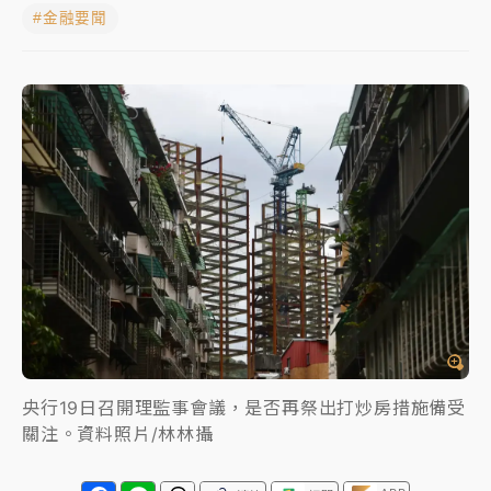
#金融要聞
中颱白海豚進逼！台北喜來登圍籬傾倒砸傷人 民權西
路鷹架倒塌壓2車
有片｜
白海豚暴風圈逼近！新北淡水赫見龍捲風 榕樹
連根拔起
中颱白海豚風雨來了！中部以北防豪雨 今晚、明天影
響最劇烈
白海豚逼近！北市水門只出不進 未移置車輛最高罰
4800＋拖吊費
央行19日召開理監事會議，是否再祭出打炒房措施備受
關注。資料照片/林林攝