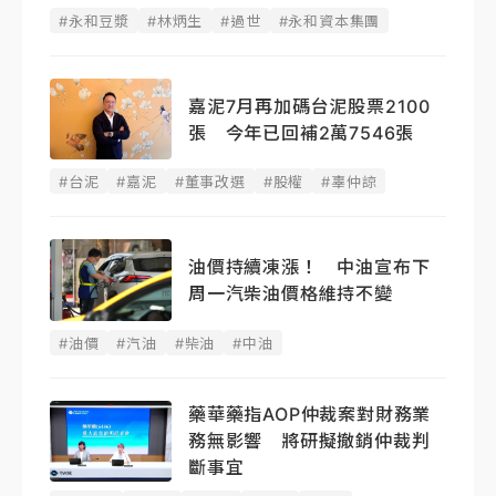
#永和豆漿
#林炳生
#過世
#永和資本集團
嘉泥7月再加碼台泥股票2100
張 今年已回補2萬7546張
#台泥
#嘉泥
#董事改選
#股權
#辜仲諒
油價持續凍漲！ 中油宣布下
周一汽柴油價格維持不變
#油價
#汽油
#柴油
#中油
藥華藥指AOP仲裁案對財務業
務無影響 將研擬撤銷仲裁判
斷事宜