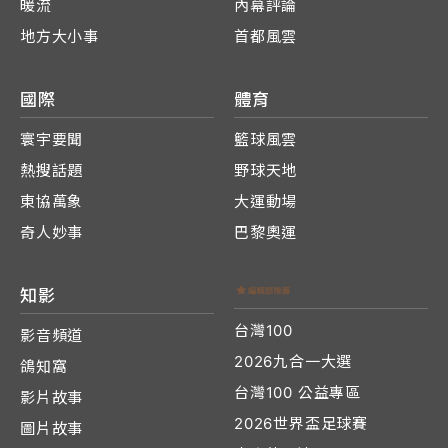
暖流
內幕評論
地方大小事
首都風雲
國際
體育
寰宇要聞
籃球風雲
熱搜話題
野球天地
東協萬象
大運動場
奇人妙事
巴黎奧運
知影
台灣100
影音頻道
2026九合一大選
鴿知窩
台灣100 公益專區
影片故事
2026世界盃足球賽
圖片故事