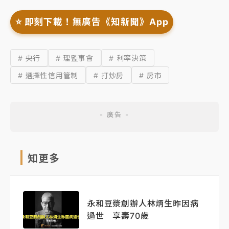
⭐️ 即刻下載！無廣告《知新聞》App
# 央行
# 理監事會
# 利率決策
# 選擇性信用管制
# 打炒房
# 房市
知更多
永和豆漿創辦人林炳生昨因病
過世 享壽70歲