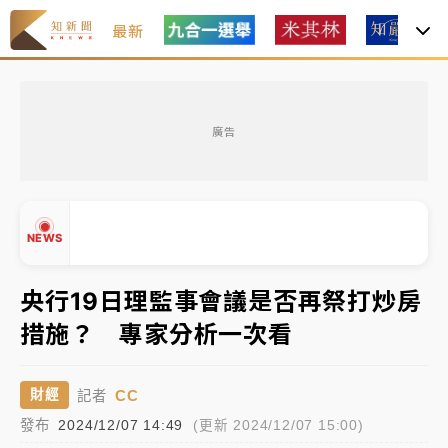
最新
油價持續凍漲！ 中油宣布下周一汽柴油價格維持不變
廣告
中颱白海豚進逼！台北喜來登圍籬傾倒砸傷人 民權西
路鷹架倒塌壓2車
有片｜
白海豚暴風圈逼近！新北淡水赫見龍捲風 榕樹
NEWS
連根拔起
中颱白海豚風雨來了！中部以北防豪雨 今晚、明天影
央行19日理監事會議是否再祭打炒房
響最劇烈
措施？ 專家分析一次看
白海豚逼近！北市水門只出不進 未移置車輛最高罰
▲
4800＋拖吊費
▼
CC
財經
記者
油價持續凍漲！ 中油宣布下周一汽柴油價格維持不變
發布
2024/12/07 14:49
(更新 2024/12/07 15:00)