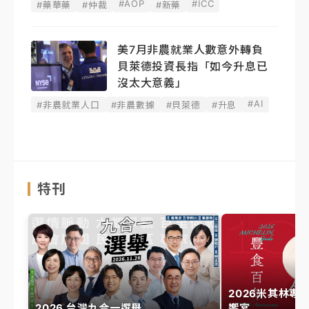
#AOP
#ICC
#藥華藥
#仲裁
#新藥
美7月非農就業人數意外轉負
貝萊德投資長指「如今升息已
沒太大意義」
#AI
#非農就業人口
#非農數據
#貝萊德
#升息
特刊
2026米其林專
2026 台灣九合一選舉
饗宴