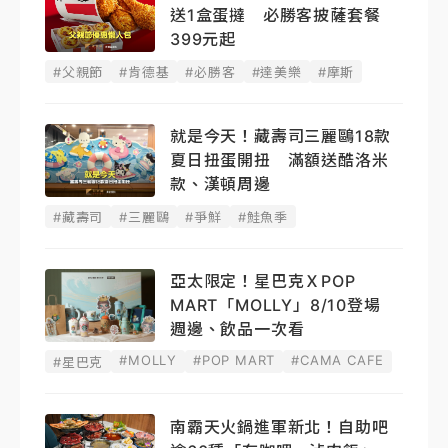
送1盒蛋撻 必勝客披薩套餐
399元起
#父親節
#肯德基
#必勝客
#達美樂
#摩斯
就是今天！藏壽司三麗鷗18款
夏日扭蛋開扭 滿額送酷洛米
款、漢頓周邊
#藏壽司
#三麗鷗
#爭鮮
#鮭魚季
亞太限定！星巴克ＸPOP
MART「MOLLY」8/10登場
週邊、飲品一次看
#MOLLY
#POP MART
#CAMA CAFE
#星巴克
南霸天火鍋進軍新北！自助吧