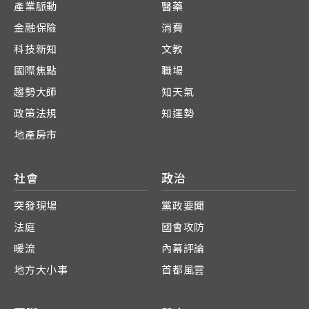
產業脈動
醫藥
金融保險
消費
科技新知
文教
國際焦點
職場
趨勢大師
知天氣
政策法規
知運勢
地產房市
社會
政治
突發現場
黨政要聞
法庭
國會攻防
暖流
內幕評論
地方大小事
首都風雲