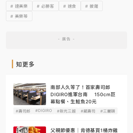
# 達美樂
# 必勝客
# 速食
# 披薩
# 美樂蒂
知更多
南部人久等了！首家壽司郎
DIGIRO進軍台南 150cm巨
幕點餐、生鮭魚20元
#DIGIRO
#壽司郎
#新光三越
#藏壽司
#三麗鷗
父親節優惠｜肯德基買1桶炸雞