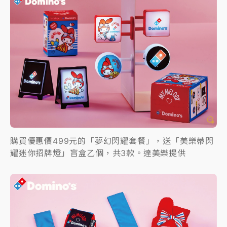
購買優惠價499元的「夢幻閃耀套餐」，送「美樂蒂閃
耀迷你招牌燈」盲盒乙個，共3款。達美樂提供