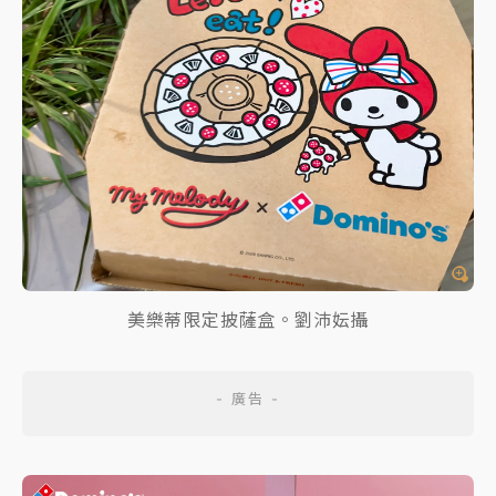
美樂蒂限定披薩盒。劉沛妘攝