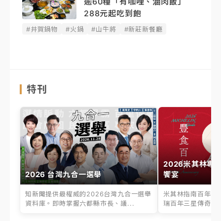
逾60種「有咖哩、滷肉飯」
288元起吃到飽
#井賀鍋物
#火鍋
#山牛將
#新莊新餐廳
特刊
2026米其林專
2026 台灣九合一選舉
饗宴
知新聞提供最權威的2026台灣九合一選舉
米其林指南百年之
資料庫。即時掌握六都縣市長、議...
瑞百年三星傳奇、台