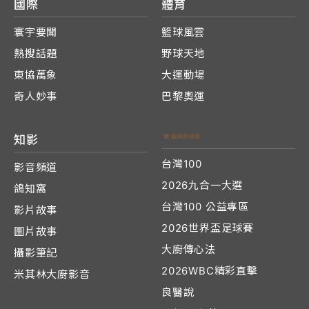
國際
體育
寰宇要聞
籃球風雲
熱搜話題
野球天地
東協萬象
大運動場
奇人妙事
巴黎奧運
知影
台灣100
影音頻道
2026九合一大選
鴿知窩
台灣100 公益專區
影片故事
2026世界盃足球賽
圖片故事
大廚傳心法
攝影筆記
2026WBC精彩直擊
米其林大廚影音
良醫說