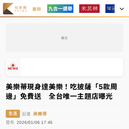
最新
中租控股7月營收創今年新高 前7月獲利成長6%
廣告
獨家｜
和欣客運總裁逝世！少東涉洗錢遭收押 戴手銬
腳鐐提前奔靈堂畫面曝
知名婚紗「韓國藝匠」驚傳無預警倒閉！北市消保官急
NEWS
赴門市：已接獲10件申訴
處置制度大變革！ 證交所今起縮短股票「關禁閉」天
美樂蒂現身達美樂！吃披薩「5款周
數與撮合時間
邊」免費送 全台唯一主題店曝光
才續任就飛美國大學面試 清大校長高為元致歉：機會
▲
到來時引起我的好奇
▼
美樂蒂
生活
記者
中租控股7月營收創今年新高 前7月獲利成長6%
發布
2026/01/06 17:45