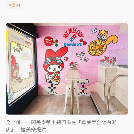
#食尚
獨家｜
和欣客運總裁逝世！少東涉洗錢遭收押 戴手銬
腳鐐提前奔靈堂畫面曝
知名婚紗「韓國藝匠」驚傳無預警倒閉！北市消保官急
赴門市：已接獲10件申訴
處置制度大變革！ 證交所今起縮短股票「關禁閉」天
數與撮合時間
才續任就飛美國大學面試 清大校長高為元致歉：機會
到來時引起我的好奇
全台唯一一間美樂蒂主題門市在「達美樂台北內湖
店」。達美樂提供