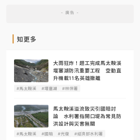
知更多
大雨狂炸！趕工完成馬太鞍溪
堰塞湖防汛重要工程 空勤直
升機載11名英雄撤離
#馬太鞍溪
#堰塞湖
#林保署
馬太鞍溪溢流致災引國賠討
論 水利署指開口堤為常見防
洪設計與災害無關
#馬太鞍溪
#國賠
#光復
#經濟部水利署