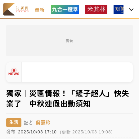
最新
女律師陳昱瑄詐慈濟10億！黃金158kg遭查扣畫面曝光
廣告
暑假過三周才推「E宿新北打卡趣」！抽獎程序複雜 觀
旅局回應了
中信慈善基金會想增加董事人數！辜仲諒向法院聲請遭
NEWS
駁 理由曝光
故宮《龍藏經》特展第2檔！今線上預約開賣一度塞車
獨家｜災區情報！「鏟子超人」快失
周六起展出延長至晚上7時
業了 中秋連假出動須知
台東農業處長涉圖利渡假村！東檢抗告成功 今重開羈
▲
押庭
▼
吳慧玲
生活
記者
父親節泡湯了！中颱白海豚雨彈轟3天 「紅到發紫」降
發布
2025/10/03 17:10
(更新 2025/10/03 19:08)
雨熱區曝