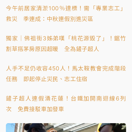
今午前居家清淤100％達標！需「專業志工」
救災 季連成：中秋連假別進災區
獨家｜佛祖街3姊弟嘆「桃花源毀了」！鋸竹
割草搭茅房原因超暖 全為鏟子超人
人手不足仍收容450人！馬太鞍教會完成階段
任務 即起停止災民、志工住宿
鏟子超人連假湧花蓮！台鐵加開南迴線6列
次 免費接駁車加發車