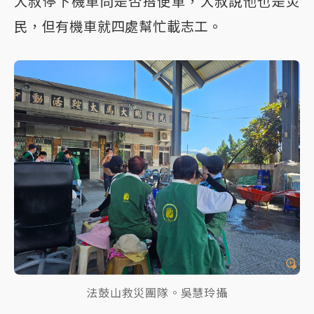
大叔停下機車問是否搭便車，大叔說他也是災
民，但有機車就四處幫忙載志工。
法鼓山救災團隊。吳慧玲攝