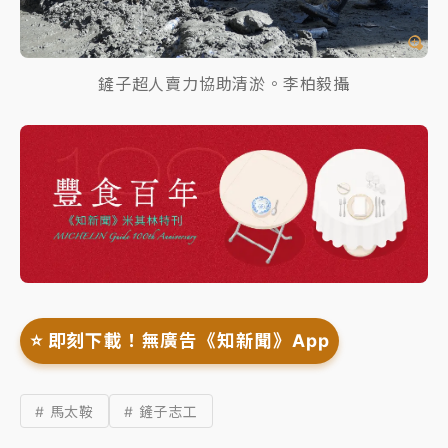
鏟子超人賣力協助清淤。李柏毅攝
⭐️ 即刻下載！無廣告《知新聞》App
# 馬太鞍
# 鏟子志工