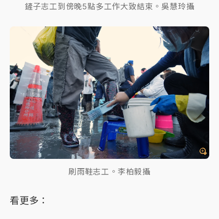
鏟子志工到傍晚5點多工作大致結束。吳慧玲攝
刷雨鞋志工。李柏毅攝
看更多：