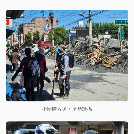
小團體救災。吳慧玲攝