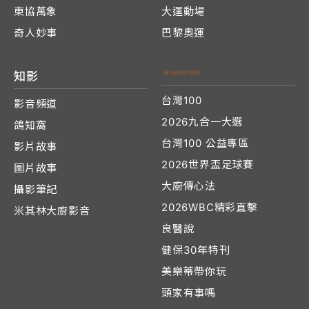
東協萬象
大運動場
奇人妙事
巴黎奧運
知影
台灣100
影音頻道
2026九合一大選
鴿知窩
台灣100 公益專區
影片故事
2026世界盃足球賽
圖片故事
大廚傳心法
攝影筆記
2026WBC精彩直擊
米其林大廚影音
良醫說
健保30年特刊
美樂蒂帶你玩
頭家有事嗎