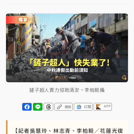
女律師陳昱瑄詐慈濟10億！黃金158kg遭查扣畫面曝光
暑假過三周才推「E宿新北打卡趣」！抽獎程序複雜 觀
旅局回應了
中信慈善基金會想增加董事人數！辜仲諒向法院聲請遭
駁 理由曝光
故宮《龍藏經》特展第2檔！今線上預約開賣一度塞車
周六起展出延長至晚上7時
台東農業處長涉圖利渡假村！東檢抗告成功 今重開羈
鏟子超人賣力協助清淤。李柏毅攝
押庭
父親節泡湯了！中颱白海豚雨彈轟3天 「紅到發紫」降
APP
連結
訂閱
雨熱區曝
【記者吳慧玲、林志青、李柏毅／花蓮光復