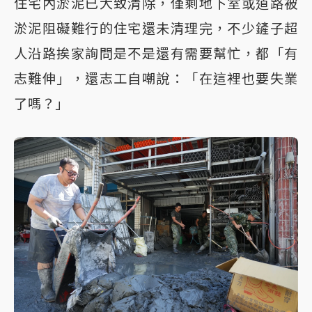
住宅內淤泥已大致清除，僅剩地下室或道路被
淤泥阻礙難行的住宅還未清理完，不少鏟子超
人沿路挨家詢問是不是還有需要幫忙，都「有
志難伸」，還志工自嘲說：「在這裡也要失業
了嗎？」