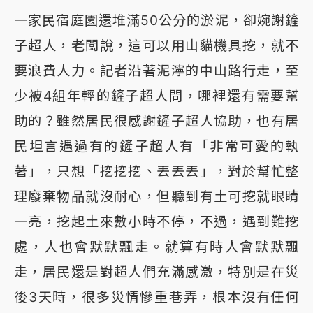
一家民宿庭園還堆滿50公分的淤泥，卻婉謝鏟
子超人，老闆說，這可以用山貓機具挖，就不
要浪費人力。記者沿著泥濘的中山路行走，至
少被4組年輕的鏟子超人問，哪裡還有需要幫
助的？雖然居民很感謝鏟子超人協助，也有居
民坦言遇過有的鏟子超人有「非常可愛的執
著」，只想「挖挖挖、丟丟丟」，對於幫忙整
理廢棄物品就沒耐心，但聽到有土可挖就眼睛
一亮，挖起土來數小時不停，不過，遇到難挖
處，人也會默默飄走。就算有時人會默默飄
走，居民還是對超人們充滿感激，特別是在災
後3天時，很多災情慘重巷弄，根本沒有任何