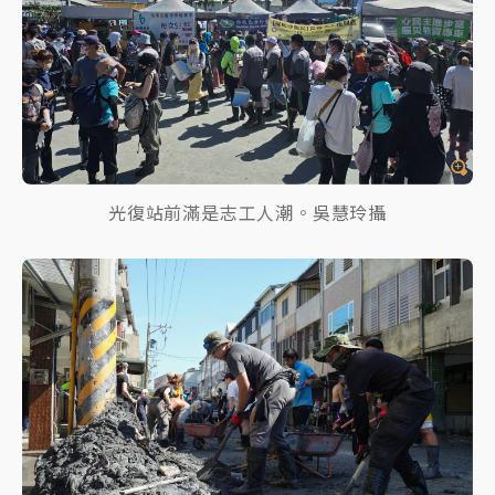
光復站前滿是志工人潮。吳慧玲攝