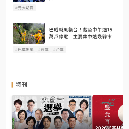
#元大期貨
巴威颱風襲台！截至中午逾15
萬戶停電 主要集中這幾縣市
#巴威颱風
#停電
#台電
特刊
2026米其林專