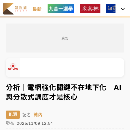
最新
女律師陳昱瑄詐慈濟10億！黃金158kg遭查扣畫面曝光
廣告
台積電殺35元、台股跌近300點 被動元件、低軌衛星
及載板皆走弱
中信慈善基金會想增加董事人數！辜仲諒向法院聲請遭
NEWS
駁 理由曝光
故宮《龍藏經》特展第2檔！今線上預約開賣一度塞車
分析｜電網強化關鍵不在地下化 AI
周六起展出延長至晚上7時
與分散式調度才是核心
台東農業處長涉圖利渡假村！東檢抗告成功 今重開羈
▲
押庭
▼
芮內
能源
記者
父親節泡湯了！中颱白海豚雨彈轟3天 「紅到發紫」降
發布
2025/11/09 12:54
雨熱區曝