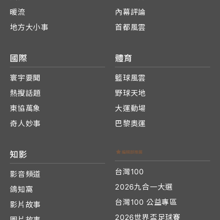
暖流
內幕評論
地方大小事
首都風雲
國際
體育
寰宇要聞
籃球風雲
熱搜話題
野球天地
東協萬象
大運動場
奇人妙事
巴黎奧運
知影
台灣100
影音頻道
2026九合一大選
鴿知窩
台灣100 公益專區
影片故事
2026世界盃足球賽
圖片故事