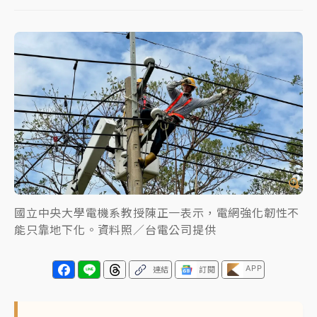
女律師陳昱瑄詐慈濟10億！黃金158kg遭查扣畫面曝光
台積電殺35元、台股跌近300點 被動元件、低軌衛星
及載板皆走弱
中信慈善基金會想增加董事人數！辜仲諒向法院聲請遭
駁 理由曝光
故宮《龍藏經》特展第2檔！今線上預約開賣一度塞車
周六起展出延長至晚上7時
台東農業處長涉圖利渡假村！東檢抗告成功 今重開羈
國立中央大學電機系教授陳正一表示，電網強化韌性不
押庭
能只靠地下化。資料照／台電公司提供
父親節泡湯了！中颱白海豚雨彈轟3天 「紅到發紫」降
雨熱區曝
APP
連結
訂閱