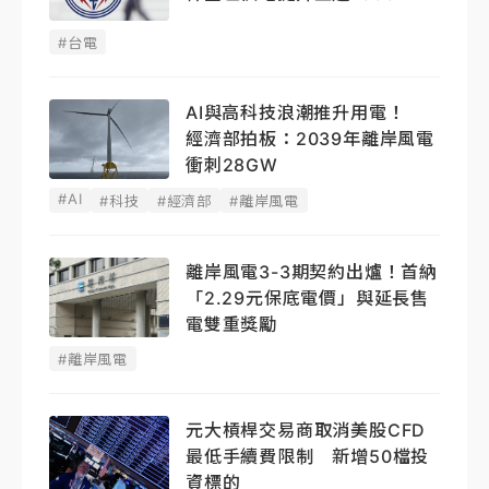
#台電
AI與高科技浪潮推升用電！
經濟部拍板：2039年離岸風電
衝刺28GW
#AI
#科技
#經濟部
#離岸風電
離岸風電3-3期契約出爐！首納
「2.29元保底電價」與延長售
電雙重獎勵
#離岸風電
元大槓桿交易商取消美股CFD
最低手續費限制 新增50檔投
資標的