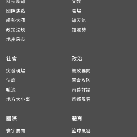
科技新知
文教
國際焦點
職場
趨勢大師
知天氣
政策法規
知運勢
地產房市
社會
政治
突發現場
黨政要聞
法庭
國會攻防
暖流
內幕評論
地方大小事
首都風雲
國際
體育
寰宇要聞
籃球風雲