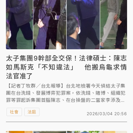
太子集團9幹部全交保！法律碩士：陳志
如馬斯克「不知違法」 他搬烏龜求情
法官准了
【記者丁牧群／台北報導】台北地檢署今天偵結太子集
團在台洗錢、發展博弈犯罪案，依洗錢、賭博、組織犯
罪等罪起訴集團首腦陳志、在台操盤的二當家李添及核
心幹部辜淑雯共62人，以及天旭等13家涉案公司，並
社會
法庭
2026/03/04 20:56
將案發後被羈押的辜淑雯等9名幹部移審法院，台北地
院下午3時30分召開移審接押庭，決定9人是否繼續羈
押。首名應訊的被告辜淑雯否認犯罪，辯稱自己都依照