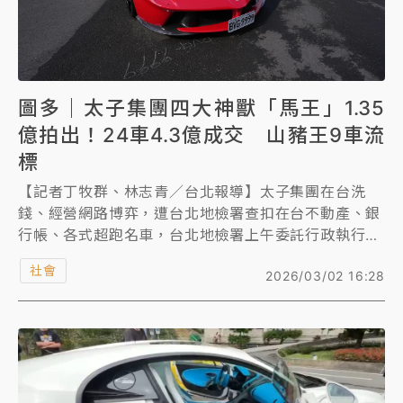
圖多｜太子集團四大神獸「馬王」1.35
億拍出！24車4.3億成交 山豬王9車流
標
【記者丁牧群、林志青／台北報導】太子集團在台洗
錢、經營網路博弈，遭台北地檢署查扣在台不動產、銀
行帳、各式超跑名車，台北地檢署上午委託行政執行署
台北分署，在警察專科學校拍賣BUGATTI山豬王等33
社會
2026/03/02 16:28
輛豪車，吸引逾200買家競標，其中「四大神獸」之一
的「蛙王」保時捷918 SPYDER以5600萬元拍出；
「馬王」法拉利則以1億3500萬拍出，得標者是外匯車
達人謝瑞益；Bugatti山豬王Chiron sport起標價
9500萬，但最終流標。