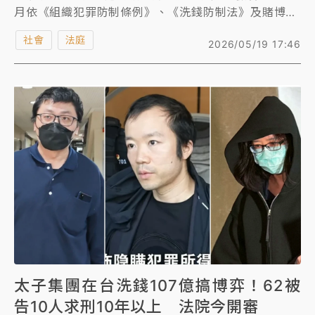
月依《組織犯罪防制條例》、《洗錢防制法》及賭博等
罪嫌，起訴集團首腦陳志等62人及13家公司。集團二
社會
法庭
2026/05/19 17:46
當家李添的特助劉純妤先前遭檢方諭令交保後露出笑容
離開，被外界稱為「燦笑特助」。台北地院今傳喚劉女
出庭，她透過律師表示自己已認罪，且有1歲多的小
孩、父母年邁在台，不可能逃亡，請求解除限制出境。
庭訊後，劉女與同案被告、閨蜜同事林昱妏在法庭外相
擁落淚。
太子集團在台洗錢107億搞博弈！62被
告10人求刑10年以上 法院今開審