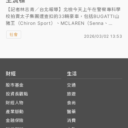
王流標
【記者林志青／台北報導】北檢今天上午在警察專科學
校拍賣太子集團遭查扣的33輛豪車，包括BUGATTI山
豬王（Chiron Sport）、MCLAREN（Senna、
P1）、FERRARI（LaFerrari、Monza SP2、812
社會
2026/03/02 13:53
Competizione）及 ROLLS-ROYCE、PORSCHE等多
款限量超跑名車。全台最大外匯車商之一、人稱「蟹老
闆」的謝瑞益預估，FERRARI全球限量499輛的
LaFerrari，拍定價應可落在1.3億；至於大家關注的山
豬王流標可能性極高，「這一台畢竟沒有大牌」，也不
是台灣人收藏首選。
財經
生活
拍賣於中午結束，限量法拉利「馬王」果然以1.35億元
股市基金
交通
拍出，BUGATTI山豬王Chiron Sport也果真如謝瑞益
投資長觀點
旅遊
預測流標。
財經人物
食尚
產業脈動
醫藥
金融保險
消費