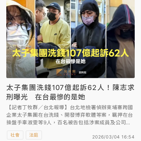
天旭實際負責人李添的指示行事，不知公司招聘工程師
是開發博弈軟體，財產有2000萬元，願繳付300萬元
保金、接受科技監控，請求交保。
離譜的是，設立「水房」幫太子集團洗錢的陳韋志也請
求交保，理由竟是「想回家照顧飼養的烏龜」，法官聞
言傻眼。不過，合議庭晚間8時許諭知9人全部交保，均
須接受科技監控，交保金額最高是王昱棠500萬元，其
次為辜淑雯400萬元。
太子集團洗錢107億起訴62人！陳志求
刑曝光 在台最慘的是她
【記者丁牧群／台北報導】台北地檢署偵辦柬埔寨跨國
企業太子集團在台洗錢、開發博弈軟體等案，羈押在台
操盤手辜淑雯等9人，百名被告包括涉案成員及公司。
北檢今天上午偵查終結太子案，依洗錢、賭博、組織犯
社會
法庭
2026/03/04 16:54
罪等罪起訴62人，包含未到案的陳志、李添、集團帳房