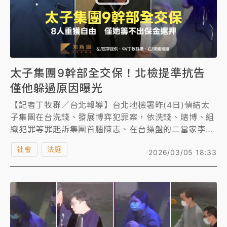
準抗告。
太子集團9幹部全交保！北檢提準抗告
僅他躲過原因曝光
【記者丁牧群／台北報導】台北地檢署昨(4日)偵結太
子集團在台洗錢、發展博弈犯罪案，依洗錢、賭博、組
織犯罪等罪起訴集團首腦陳志、在台操盤的二當家李添
及核心幹部辜淑雯共62人，以及天旭等13家涉案公
社會
法庭
2026/03/05 18:33
司，並將案發後被羈押的辜淑雯等9名幹部移審法院，
台北地院昨召開移審接押庭，晚間8時許諭知9人全部交
保，均須接受科技監控，交保金額最高是王昱棠500萬
元，其次為辜淑雯400萬元。9人於深夜至今天陸續交
保回家，除了已認罪的王俊國，北檢今傍晚針對其餘8
人交保提起準抗告。