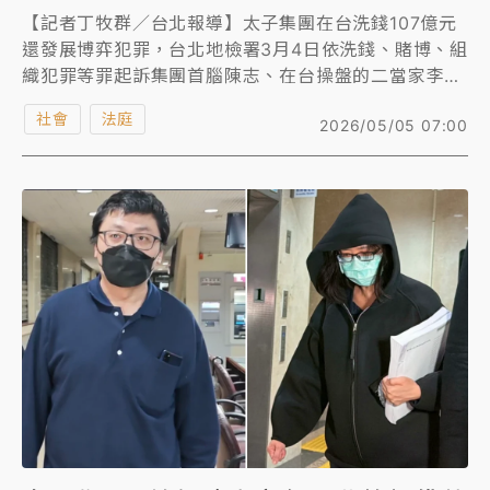
【記者丁牧群／台北報導】太子集團在台洗錢107億元
還發展博弈犯罪，台北地檢署3月4日依洗錢、賭博、組
織犯罪等罪起訴集團首腦陳志、在台操盤的二當家李添
及核心幹部辜淑雯、王昱棠共62人，以及天旭等13家
社會
法庭
2026/05/05 07:00
涉案公司，並查扣豪宅、名車及精品等資產估價55億餘
元，已拍賣法拉利「馬王」超跑、愛馬仕包等不法所
得，得款4.3億餘元。台北地院今首度開庭，傳喚涉嫌
設立「水房」洗錢的陳韋志等17名被告。