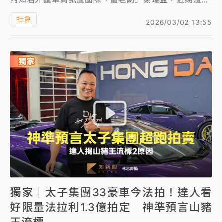
一起離譜的中古車買賣糾紛。弘達國際以194萬元收購
社會
2026/03/02 13:55
一輛BMW後，經第三方鑑定竟發現是泡水車，沒想到
賣方不僅矢口否認車泡水，更要求弘達簽署不對外公開
退車原因的保密協議書，還要弘達先交還他車輛，才肯
退回194萬元。謝瑞益控賣方隱瞞車況，且擔憂對方會
繼續欺騙其他同業或無辜消費者，憤而拒絕妥協，決定
即使這194萬元賠掉，也要將該車輛留作證據，堅持循
法律途徑提告到底。
獨家｜太子集團33豪車今法拍！達人看
好限量法拉利1.3億拍定 神準預言山豬