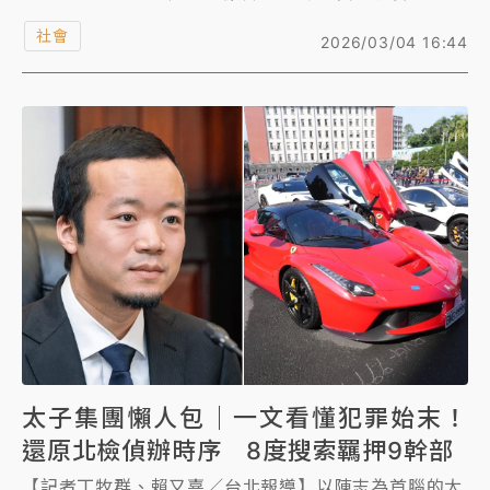
員共計62人。北檢已查扣集團在台購買的和平大苑11戶
社會
2026/03/04 16:44
豪宅、33量超跑豪車、精品及銀行帳戶等價值55億元
不法資產，其中愛馬仕包、球鞋等精品及雪茄，已於2
月3日委託執行署拍賣得款170萬元；法拉利「馬王」
等24輛豪車也於3月2日拍出，進帳4億3662萬元；流
標的山豬王等9車則將待法院判決確定，可能再度拍
賣。至於和平大苑豪宅，北檢指出，因較無價值貶損的
時間顧慮，因此暫無拍賣計畫。
太子集團懶人包｜一文看懂犯罪始末！
還原北檢偵辦時序 8度搜索羈押9幹部
【記者丁牧群、賴又嘉／台北報導】以陳志為首腦的太