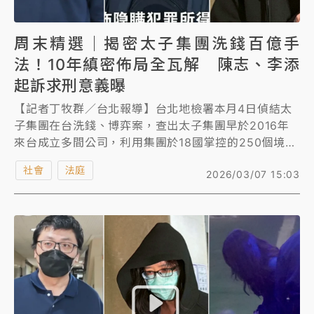
周末精選｜揭密太子集團洗錢百億手
法！10年縝密佈局全瓦解 陳志、李添
起訴求刑意義曝
【記者丁牧群／台北報導】台北地檢署本月4日偵結太
子集團在台洗錢、博弈案，查出太子集團早於2016年
來台成立多間公司，利用集團於18國掌控的250個境外
公司進行假交易，或以自行開發的冷錢包連結地下匯兌
社會
法庭
2026/03/07 15:03
等手法，將犯罪所得匯入台灣，大買和平大苑豪宅、超
跑、精品，10年間洗錢金額高達107億元，涉案人數約
百人。北檢揭露集團縝密布局，依《組織犯罪條例》、
《洗錢防制法》等罪起訴集團首腦陳志、李添等高層，
以及在台成員共計62人，其中14人遭求刑，最重的為
操縱指揮成員在台犯案的李添，求刑20年，在台核心幹
部辜淑雯16年、王昱棠15年，陳志僅雖遭求處法定刑最
高刑度，但最高只能判13年。至於9名案發後被羈押的
幹部，台北地院召開接押庭後裁定全數交保。北檢已提