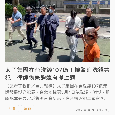
其中包括先前涉嫌洩密給運毒集團遭起訴的律師張秉
鈞，張秉鈞等6人昨由警方上銬移送台北地檢署，檢察
官複訊後，深夜諭令張秉鈞100萬元交保，鳳玖企業社
負責人宋定杰、林采甯夫妻各300萬元、100萬元交
保，鳳玖3名員工各15萬元交保，6人均限制出境出
海。
太子集團在台洗錢107億！檢警追洗錢共
犯 律師張秉鈞遭拘提上銬
【記者丁牧群／台北報導】太子集團在台洗錢107億元
還發展博弈犯罪，台北地檢署3月4日依洗錢、賭博、組
織犯罪等罪起訴集團首腦陳志、在台操盤的二當家李添
及核心幹部辜淑雯、王昱棠共62人，以及天旭等13家
社會
法庭
2026/06/03 17:33
涉案公司，並查扣豪宅、名車及精品等資產估價55億餘