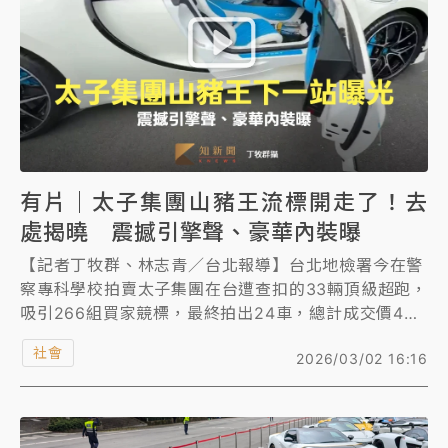
今天拍賣共計拍出24車，共計進帳4億3662萬元，其
餘9輛流標。
有片｜太子集團山豬王流標開走了！去
處揭曉 震撼引擎聲、豪華內裝曝
【記者丁牧群、林志青／台北報導】台北地檢署今在警
察專科學校拍賣太子集團在台遭查扣的33輛頂級超跑，
吸引266組買家競標，最終拍出24車，總計成交價4億
3662萬元，價值1.5億元的Bugatti山豬王Chiron
社會
2026/03/02 16:16
sport、限量款法拉利MONZA SP2、麥拉倫P1等9車
則流標。台北地檢署表示，今天未拍定的9車將存放在
贓物庫，起訴後移交法院，待判決確定，可能再度拍
賣。山豬王等9車於拍賣結束後，由專人發動開上運輸