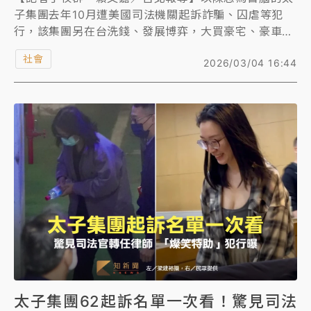
子集團去年10月遭美國司法機關起訴詐騙、囚虐等犯
行，該集團另在台洗錢、發展博弈，大買豪宅、豪車藏
匿犯罪所得，台北地檢署經過4個月調查、發動8次搜
社會
2026/03/04 16:44
索，先後羈押9名核心幹部，查扣和平大苑豪宅、豪
車、精品等不法所得共50億餘元，今天偵查終結，《知
新聞》整理專案小組歷次重要出擊行動及拍賣查扣的豪
車、精品結果，讓讀者一文看懂全案始末。
太子集團62起訴名單一次看！驚見司法