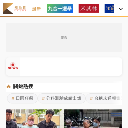
最新
油價持續凍漲！ 中油宣布下周一汽柴油價格維持不變
廣告
中颱白海豚進逼！台北喜來登圍籬傾倒砸傷人 民權西
路鷹架倒塌壓2車
有片｜
白海豚暴風圈逼近！新北淡水赫見龍捲風 榕樹
NEWS
連根拔起
中颱白海豚風雨來了！中部以北防豪雨 今晚、明天影
🔥
關鍵熱搜
響最劇烈
日圓狂飆
分科測驗成績出爐
台糖未通報毒油
#
#
#
白海豚逼近！北市水門只出不進 未移置車輛最高罰
▲
4800＋拖吊費
▼
油價持續凍漲！ 中油宣布下周一汽柴油價格維持不變