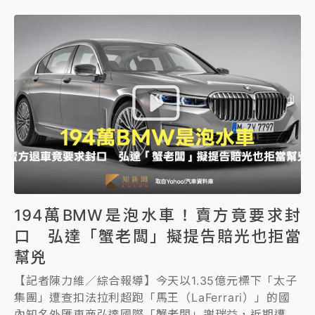
益以1.35億元成功帶走俗稱「馬王」的FERRARI
LaFerrari超跑，謝瑞益表示，沒有受人委託，「純粹
自己衝動」，錯過保時捷「蛙王」留遺憾，直言「應該
狠下心的！」
194萬BMW是泡水車！賣方竟要求封
口 弘達「蟹老闆」擬提告賠光也拒當
幫兇
【記者陳力維／綜合報導】今天以1.35億元標下「太子
集團」遭查扣法拉利超跑「馬王（LaFerrari）」的國
內知名外匯車商弘達國際「蟹老闆」謝瑞益，近期遭遇