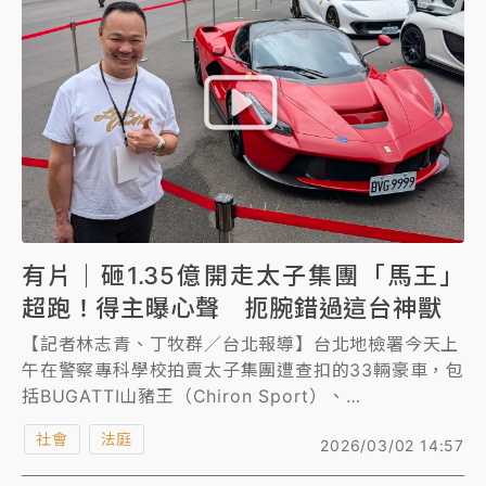
車，引擎發出低沉轟鳴巨響，十分震撼。
有片｜砸1.35億開走太子集團「馬王」
超跑！得主曝心聲 扼腕錯過這台神獸
【記者林志青、丁牧群／台北報導】台北地檢署今天上
午在警察專科學校拍賣太子集團遭查扣的33輛豪車，包
括BUGATTI山豬王（Chiron Sport）、
MCLAREN（P1）、FERRARI馬王（LaFerrari）及保
社會
法庭
2026/03/02 14:57
時捷蛙王（918 SPYDER） 四大神獸等多款限量超跑
名車。全台最大外匯車商之一、人稱「蟹老闆」的謝瑞