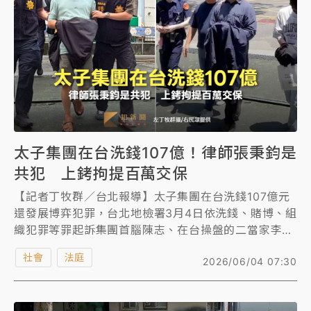
中颱白海豚進逼！台北喜來登圍籬傾倒砸傷人 民權西
路鷹架倒塌壓2車
有片｜
白海豚暴風圈逼近！新北淡水赫見龍捲風 榕樹
連根拔起
中颱白海豚風雨來了！中部以北防豪雨 今晚、明天影
響最劇烈
太子集團在台洗錢107億！律師張秉鈞是
白海豚逼近！北市水門只出不進 未移置車輛最高罰
4800＋拖吊費
共犯 上銬拘提百萬交保
【記者丁牧群／台北報導】太子集團在台洗錢107億元
還發展博弈犯罪，台北地檢署3月4日依洗錢、賭博、組
織犯罪等罪起訴集團首腦陳志、在台操盤的二當家李添
及核心幹部辜淑雯、王昱棠共62人，以及天旭等13家
社會
法庭
2026/06/04 07:30
涉案公司，並查扣豪宅、名車及精品等資產估價55億餘
元，全案由台北地院審理中。檢警繼續追查洗錢共犯，
本月2日兵分10路搜索，拘提與「水房」相關的6人，