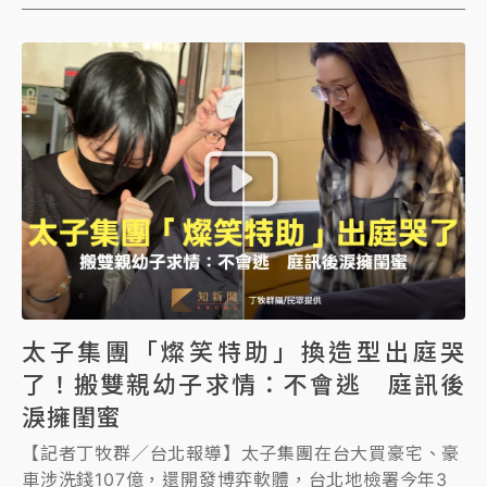
元，全案由台北地院審理中。檢警繼續追查洗錢共犯，
昨(2日)兵分10路搜索，拘提與「水房」相關的6人，其
中包括先前涉嫌洩密給運毒集團遭起訴的律師張秉鈞，
張秉鈞等6人今天陸續由警方上銬移送台北地檢署複
訊。
太子集團「燦笑特助」換造型出庭哭
了！搬雙親幼子求情：不會逃 庭訊後
淚擁閨蜜
【記者丁牧群／台北報導】太子集團在台大買豪宅、豪
車涉洗錢107億，還開發博弈軟體，台北地檢署今年3