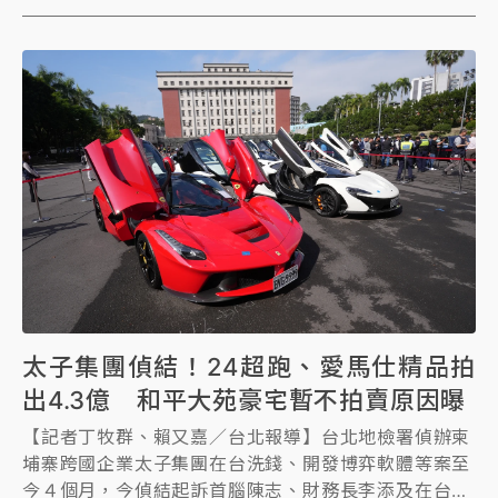
陳秀玲(新加坡籍)、曾管理台灣太子不動產投資的主管
張剛耀(新加坡籍)等人，並起訴13間涉案公司，另有24
人緩起訴，都是工程師。獲不起訴1人，是雪茄館老闆
陳韋翔；通緝3人，其中包括天旭公司負責人、新加坡
籍的楊星發。
北檢認定太子集團洗錢107億元，對陳志求處洗錢1罪、
賭博1罪法定刑最高刑度，最重可判13年；對李添求刑
20年以上、陳秀玲18年、在押的辜淑雯16年。至於已
查扣的和平大苑11戶豪宅等價值55億元不法資產，其中
愛馬仕包、球鞋等精品及雪茄，北檢已於2月3日委託執
行署拍賣得款170萬元；法拉利「馬王」等24輛豪車也
於3月2日拍定，進帳4億3662萬元。
太子集團偵結！24超跑、愛馬仕精品拍
出4.3億 和平大苑豪宅暫不拍賣原因曝
【記者丁牧群、賴又嘉／台北報導】台北地檢署偵辦柬
埔寨跨國企業太子集團在台洗錢、開發博弈軟體等案至
今４個月，今偵結起訴首腦陳志、財務長李添及在台成