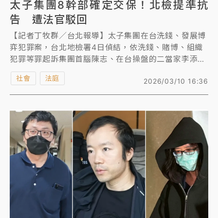
太子集團8幹部確定交保！北檢提準抗
告 遭法官駁回
【記者丁牧群／台北報導】太子集團在台洗錢、發展博
弈犯罪案，台北地檢署4日偵結，依洗錢、賭博、組織
犯罪等罪起訴集團首腦陳志、在台操盤的二當家李添及
核心幹部辜淑雯共62人，以及天旭等13家涉案公司，
社會
法庭
2026/03/10 16:36
並將案發後被羈押的辜淑雯等9名幹部移審法院，台北
地院召開移審接押庭，4日晚間諭知9人全部交保，均須
接受科技監控，交保金額最高是王昱棠500萬元，其次
為辜淑雯400萬元。9人交保後，除了已認罪的王俊
國，北檢5日針對其餘的王昱棠等8人交保提起準抗告，
但北院今駁回確定。