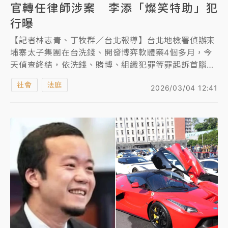
官轉任律師涉案 李添「燦笑特助」犯
行曝
【記者林志青、丁牧群／台北報導】台北地檢署偵辦柬
埔寨太子集團在台洗錢、開發博弈軟體案4個多月，今
天偵查終結，依洗錢、賭博、組織犯罪等罪起訴首腦陳
志等62人、13家公司，24人緩起訴，3人通緝，具體
社會
法庭
2026/03/04 12:41
求刑最重的是幫陳志在台操盤的心腹李添，被求刑20年
以上；已落網送至中國大陸的太子集團首腦陳志被求處
洗錢1罪、賭博1罪法定刑上限，最重可判13年徒刑；在
台高層幹部辜淑雯遭求刑16年；日前交保露出燦笑引發
關注的天旭國際總經理特助劉純妤也被依組織、洗錢罪
起訴。
令人訝異的是，起訴名單驚見主任檢察官轉任的知名律
師陳宗豪，據了解，他被控協助太子集團保管千萬現
金，被依洗錢罪起訴。