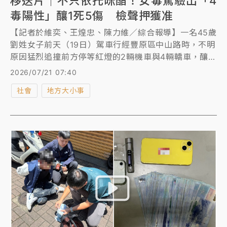
移送片｜不只依托咪酯！女毒駕驗出「4
毒陽性」釀1死5傷 檢聲押獲准
【記者於維奕、王煌忠、陳力維／綜合報導】一名45歲
劉姓女子前天（19日）駕車行經豐原區中山路時，不明
原因猛烈追撞前方停等紅燈的2輛機車與4輛轎車，釀1
死5傷。劉女經唾液檢測驗出依托咪酯等4種毒品陽性反
2026/07/21 07:40
應，檢方認為劉女有逃亡及反覆實行毒駕犯罪之虞聲請
社會
地方大小事
羈押，法官昨晚（20日）裁定羈押。