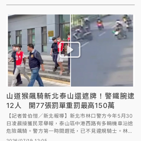
口遭人開槍有關，警詢後依《刑法》公共危險、恐嚇、
《槍砲彈藥刀械管制條例》將施男移送法辦，稍早新北
地檢署檢察官複訊後，認為施男涉最輕本刑五年重罪，
有逃亡、勾串共犯及證人之虞，向法院聲請羈押禁見。
山道猴飆騎新北泰山還遮牌！警鐵腕逮
12人 開77張罰單重罰最高150萬
【記者曾伯愷／新北報導】新北市林口警方今年5月30
日凌晨接獲民眾舉報，泰山區中港西路有多輛機車沿途
危險飆騎。警方第一時間趕抵，已不見違規騎士。林口
警方組專案小組追查，發現飆車族竟用口罩遮蔽車牌或
2026/07/19 12:05