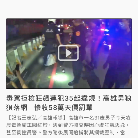
危害防制條例等罪嫌移送法辦並建請聲押。
毒駕拒檢狂飆連犯35起違規！高雄男狼
狽落網 慘收58萬天價罰單
【記者王志弘／高雄報導】高雄市一名31歲男子今天凌
晨毒駕騎車闖紅燈，遇到警方攔查時因心虛狂飆逃逸，
甚至衝撞員警。警方隨後展開追捕將其攔截壓制，當場