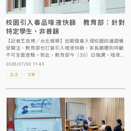
校園引入毒品唾液快篩 教育部：針對
特定學生、非普篩
【記者王良博／台北報導】近期煙毒入侵校園的議題備
受關注，教育部也打算引入唾液快篩，家長團體則呼籲
不可全面查驗。對此，教育部今（30）日強調，唾液快
篩從未規劃普篩，不會對全校學生進行全面採驗，只會
2026/07/30 11:43
針對曾有違反毒品法規、已有具體事實認為可能施用毒
生活
文教
品等5類特定個案，一般學生不是篩檢對象。