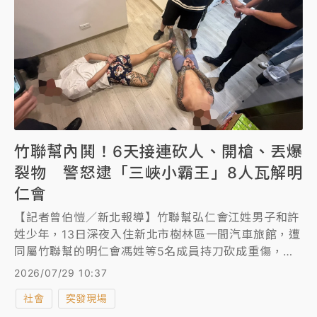
竹聯幫內鬨！6天接連砍人、開槍、丟爆
裂物 警怒逮「三峽小霸王」8人瓦解明
仁會
【記者曾伯愷／新北報導】竹聯幫弘仁會江姓男子和許
姓少年，13日深夜入住新北市樹林區一間汽車旅館，遭
同屬竹聯幫的明仁會馮姓等5名成員持刀砍成重傷，江
男出院後持槍朝三峽區明仁會據點連開多槍，弘仁會樹
2026/07/29 10:37
林據點也被人投擲爆裂物，黑幫互打引發三峽警方重
社會
突發現場
視，本月25日拘提明仁會三峽副分會長胡茂菁等8人到