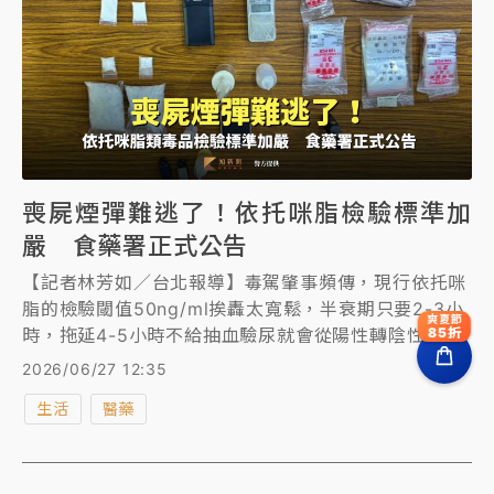
喪屍煙彈難逃了！依托咪脂檢驗標準加
嚴 食藥署正式公告
【記者林芳如／台北報導】毒駕肇事頻傳，現行依托咪
脂的檢驗閾值50ng/ml挨轟太寬鬆，半衰期只要2-3小
爽夏節
時，拖延4-5小時不給抽血驗尿就會從陽性轉陰性，立
85折
委直言就算改列一級毒品也抓不到。食品藥物管理昨日
2026/06/27 12:35
(6/26)公告修正依託咪酯類毒品尿液初步檢驗及確認檢
生活
醫藥
驗判定檢出濃度，調降為25ng/mL，另增列「三氟依
托咪酯」檢出濃度標準。