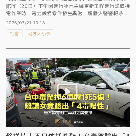
館昨（20日）下午因進行冰水主機更新工程進行設備接
電作業時，電力設備零件發生異常，觸發火警警報系
統，2名工人送醫，初步判斷顏面、上半身二度燒燙
2026/07/21 10:13
傷。因該事故致館內電力設備受損、無法供電，國資圖
社會
地方大小事
今（21日）閉館一天進行全面檢修。