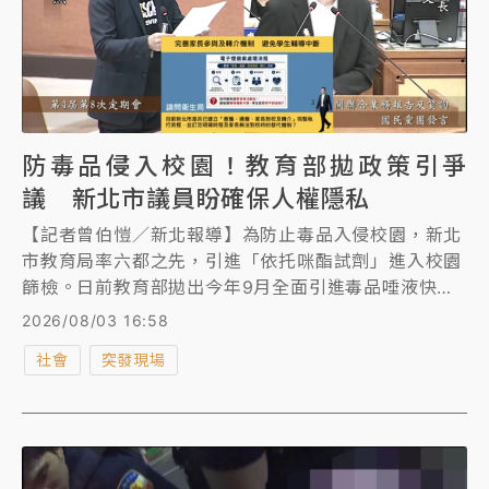
防毒品侵入校園！教育部拋政策引爭
議 新北市議員盼確保人權隱私
【記者曾伯愷／新北報導】為防止毒品入侵校園，新北
市教育局率六都之先，引進「依托咪酯試劑」進入校園
篩檢。日前教育部拋出今年9月全面引進毒品唾液快篩
與退休軍警組成的「第五保全」進駐校園，引發社會批
2026/08/03 16:58
評欠缺法源依據及執行標準。新北市議員陳偉杰今天市
社會
突發現場
政質詢，要求教育局與衛生局，必須嚴守學生人權與隱
私，訂出全市統一標準，絕不能將行政負擔與費用，甩
鍋給各級學校。教育局長張明文回應，尚未得到中央相
關方案說明，會持續關注，提前準備對應措施。