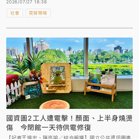
2026/07/27 18:38
駕，依法送辦。
社會
突發現場
國資圖2工人遭電擊！顏面、上半身燒燙
傷 今閉館一天待供電修復
【記者王煌忠、陳亮諭／綜合報導】國立公共資訊圖書