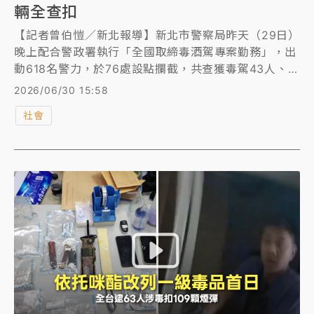
輛全查扣
【記者曾伯愷／新北報導】新北市警察局昨天（29日）
晚上配合警政署執行「全國取締毒酒駕專案勤務」，出
動618名警力，於76處設點攔截，共查獲毒駕43人、酒
駕10人，當場移置保管汽、機車53輛及其他刑事案
2026/06/30 15:58
件，展現打擊毒駕犯罪、維護交通安全的決心。
社會