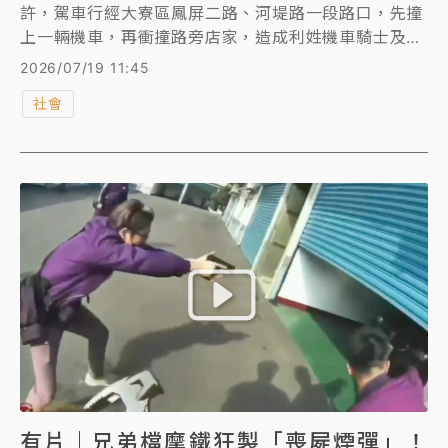
許，駕車行經大寮區鳳屏二路、河堤路一段路口，先撞
上一輛機車，再衝撞路旁店家，造成利姓機車騎士及後
載乘客李姓女友骨折送醫。警方在倪男車內查獲電子煙
2026/07/19 11:45
及依托咪酯煙彈，經毒品唾液快篩呈陽性反應，全案訊
社會
後依違反《毒品危害防制條例》及公共危險罪送辦。
有片｜兄弟檔摩鐵狂製「喪屍煙彈」！