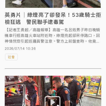
英勇片｜綠燈亮了卻發呆！53歲騎士拒
檢狂逃 警民聯手逮毒駕
【記者王勇超／高雄報導】高雄一名呂姓男子昨日晚騎
機車行經高雄火車站附近時，綠燈亮起卻呆停路口，因
神情恍惚引起巡邏員警注意。警方上前盤查時，他竟拒
檢加速逃逸，最後在熱心民眾協助下遭警民聯手壓制。
2026/07/14 10:36
警方初步檢驗發現呂男毒品呈陽性反應，並從他身上查
社會
獲6顆俗稱喪屍菸彈的依托咪酯、電子菸主機及海洛因
注射針頭殘渣，訊後依《毒品危害防制條例》及公共危
險罪送辦。