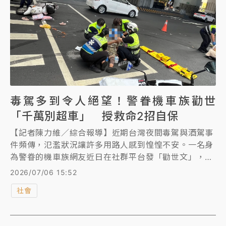
毒駕多到令人絕望！警眷機車族勸世
「千萬別超車」 授救命2招自保
【記者陳力維／綜合報導】近期台灣夜間毒駕與酒駕事
件頻傳，氾濫狀況讓許多用路人感到惶惶不安。一名身
為警眷的機車族網友近日在社群平台發「勸世文」，直
言部分地區夜間毒駕多到「讓人絕望」，結合自身與警
2026/07/06 15:52
員丈夫的實地經驗，教導民眾如何辨識毒駕與酒駕車輛
社會
的特徵，更公開機車族必學的「保命兩招」。她呼籲大
眾，在政府短期間內無法徹底解決毒品問題的情況下，
用路人務必學會「防衛駕駛」，才能確保自身安全。