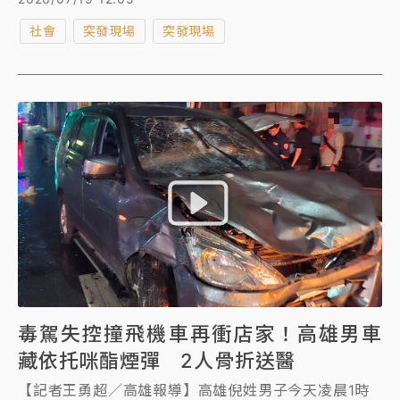
拔下車牌，藉以躲避警方取締。7月6日警方蒐證齊備，
社會
突發現場
突發現場
兵分多路前往雙北、桃園逮捕邱男等12人到案，查扣3
輛改裝競速機車及相關證物，一併帶回查辦，警詢後依
《刑法》公共危險罪嫌送辦；另依《道路交通管理處罰
條例》開出77張罰單，最高併罰150萬元罰鍰。
毒駕失控撞飛機車再衝店家！高雄男車
藏依托咪酯煙彈 2人骨折送醫
【記者王勇超／高雄報導】高雄倪姓男子今天凌晨1時