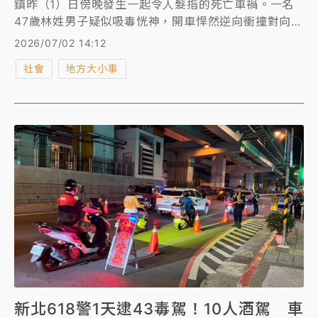
鎮昨（1）日傍晚發生一起令人髮指的死亡車禍。一名
47歲林姓男子疑似吸毒恍神，開車悍然逆向衝撞對向機
車，導致55歲唐姓男騎士不幸傷重不治。更誇張的是，
2026/07/02 14:12
林男肇事後非但沒有救人，反而趁亂棄車逃逸，最後竟
社會
地方大小事
被警方發現「整個人塞在朋友家的衣櫃裡」企圖規避法
網，荒誕行徑令人傻眼。
新北618警1天逮43毒駕！10人酒駕 車