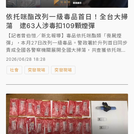
依托咪酯改列一級毒品首日！全台大掃
蕩 逮63人涉毒扣109顆煙彈
【記者曾伯愷／新北報導】毒品依托咪酯類「喪屍煙
彈」，本月27日改列一級毒品。警政署於升列首日同步
責成全國各警察機關展開全國大掃蕩，共查獲依托咪酯
類毒品案55件，逮捕犯嫌63人，查扣依托咪酯類毒品
2026/06/28 18:28
煙油18瓶、煙彈109顆，並查獲毒駕案件49件，展現對
社會
突發現場
突發現場
新興毒品及毒駕犯罪零容忍決心。