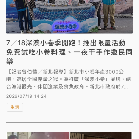
7／18深澳小卷季開跑！推出限量活動
免費試吃小卷料理、一夜干手作邀民同
樂
【記者曾伯愷／新北報導】新北市小卷年產3000公
噸，高居全國產量之冠。為推廣「深澳小卷」品牌、結
合漁港觀光、休閒漁業及食魚教育。新北市政府於7月
18日起至7月26日推出「新北海派-深澳小卷季」，活
2026/07/19 14:24
動期間每周六、日推出限量100份的「超值小卷福
生活
袋」，民眾只要花100元就帶回2盒（約500公克）的
鮮凍小卷回家。兩周活動期間每天還規劃3場次限量
200份的小卷料理免費試吃活動。市長侯友宜邀請市民
朋友，一同來深澳海岸線走走，品嚐最新鮮的海產。