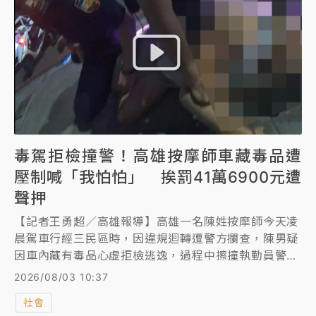
毒駕拒檢撞警！高雄按摩師車藏毒品遭
壓制喊「我怕怕」 挨罰41萬6900元遭
聲押
【記者王勇超／高雄報導】高雄一名陳姓按摩師今天凌
晨駕車行經三民區時，因違規迴轉遭警方攔查，陳男疑
因車內藏有毒品心虛拒檢逃逸，過程中擦撞執勤員警，
遭警方壓制逮捕時一度哀嚎：「我怕怕！」警方控制現
2026/08/03 10:37
場後，查獲安非他命及依托咪酯煙彈，陳男毒品唾液快
社會
篩呈安非他命陽性，全案依妨害公務、公共危險及毒品