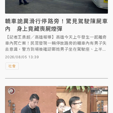
轎車詭異滑行停路旁！驚見駕駛陳屍車
內 身上竟藏喪屍煙彈
【記者王勇超／高雄報導】高雄今天上午發生一起離奇
車內死亡案！民眾發現一輛停放路旁的轎車內有男子失
去意識，警方到場後確認鄭姓男子坐在駕駛座、上半身
趴在副駕駛座，已明顯死亡。承辦警官說，調閱監視器
2026/08/05 13:39
發現，轎車事發前曾自行滑行約20多公尺；另在死者身
社會
上查獲電子煙，初步檢測均呈依托咪酯陽性，全案已報
請檢方相驗釐清死因及案情。