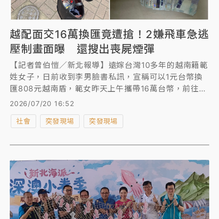
越配面交16萬換匯竟遭搶！2嫌飛車急逃
壓制畫面曝 還搜出喪屍煙彈
【記者曾伯愷／新北報導】遠嫁台灣10多年的越南籍範
姓女子，日前收到李男臉書私訊，宣稱可以1元台幣換
匯808元越南盾，範女昨天上午攜帶16萬台幣，前往新
北市中和區建八路一帶面交換匯，李姓、陳姓男子拿到
2026/07/20 16:52
16萬台幣，直接騎車飆離。範女趕緊報案，警方於30
社會
突發現場
突發現場
分鐘後在板橋區攔下逮捕兩嫌，當場搜出贓款及毒品依
托咪酯煙彈，警詢後依《刑法》搶奪、《毒品危害防制
條例》移送法辦。