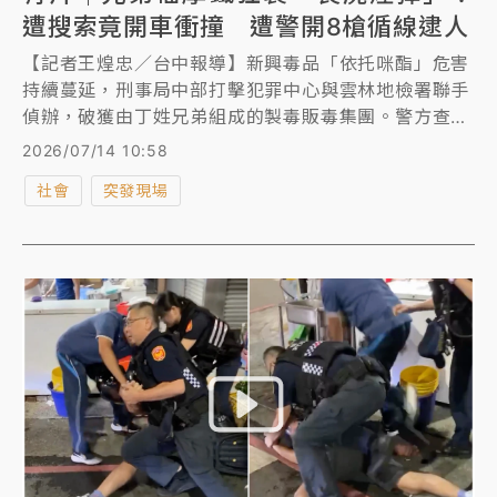
遭搜索竟開車衝撞 遭警開8槍循線逮人
【記者王煌忠／台中報導】新興毒品「依托咪酯」危害
持續蔓延，刑事局中部打擊犯罪中心與雲林地檢署聯手
偵辦，破獲由丁姓兄弟組成的製毒販毒集團。警方查
出，該集團竟長期藏身汽車旅館內，承租多間客房分別
2026/07/14 10:58
作為製毒、分裝及交易據點，藉此躲避查緝。檢警去年
社會
突發現場
11月發動搜索時，丁姓主嫌甚至駕車衝撞警員及現場車
輛企圖逃逸，警方當場連開8槍制止未果，最終循線於
另一家汽車旅館將其逮捕到案，並查扣大批依托咪酯原
料、毒品菸彈、K他命及毒品咖啡包等證物，全案已依
違反《毒品危害防制條例》起訴在案。