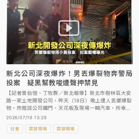
新北公司深夜爆炸！男丟爆裂物奔警局
投案 疑黑幫教唆遭聲押禁見
【記者曾伯愷、丁牧群／新北報導】新北市樹林區大安
路一家土地開發公司，昨天（18日）晚上遭人丟擲爆裂
物，炸燬該公司鐵門、天花板及現場一輛汽車，所幸沒
有人傷亡。施姓男子犯案後搭乘同輛計程車向警投案，
2026/07/19 13:29
稍早警詢時犯嫌坦承犯行，辯稱找對方合作開發土地，
社會
突發現場
突發現場
對方口氣不佳才會心生不滿，朝開發公司丟擲爆裂物洩
憤，不過警方懷疑此案與17日三峽區佳園路3段黑幫堂