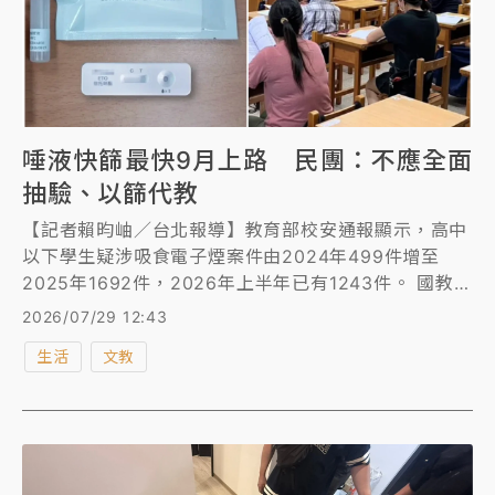
唾液快篩最快9月上路 民團：不應全面
抽驗、以篩代教
【記者賴昀岫／台北報導】教育部校安通報顯示，高中
以下學生疑涉吸食電子煙案件由2024年499件增至
2025年1692件，2026年上半年已有1243件。 國教盟
對校園毒品防制提出四項訴求，包括行政院於一周內指
2026/07/29 12:43
定跨部會統合窗口、教育部於開學前訂出相關指引與規
生活
文教
範，衛福部補足未成年人醫療、戒除及家庭支持等。