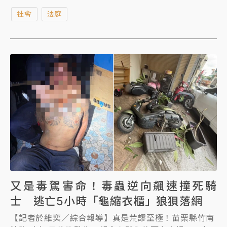
連撞3部機車，害22歲陳姓男大生慘死、2名騎士骨
社會
法庭
折。士林地院國民法官庭昨（2日）辯論，陳母抱著兒
子生前熱愛的排球，當庭泣訴案發當天早上她像兒子小
時候一樣擁抱他，不料竟天人永隔。陳母哀痛說：「早
知道是最後一次，我一定不會放手。」庭內公訴檢察官
與旁聽席民眾都紅了眼眶。士院今依不能安全駕駛致人
於死判李家岳8年6月徒刑。
又是毒駕害命！毒蟲逆向飆速撞死騎
士 逃亡5小時「龜縮衣櫃」狼狽落網
【記者於維奕／綜合報導】真是荒謬至極！苗栗縣竹南