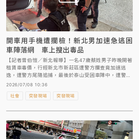
開車用手機遭攔檢！新北男加速急逃困
車陣落網 車上搜出毒品
【記者曾伯愷／新北報導】一名47歲蔡姓男子昨晚開著
租賃車毒價，行經新北市新莊區遭警方攔查竟加速逃
逸，遭警方尾隨追捕，最後於泰山受困車陣中，遭警方
破窗拉下壓制，經毒品唾液快篩試劑檢測，呈毒品安非
2026/07/08 10:36
他命陽性反應，並在車內搜出多項毒品，警詢後依《毒
社會
突發現場
突發現場
品危害防制條例》、《刑法》公共危險等罪嫌移送法
辦，另依《道路交通管理處罰條例》開罰。