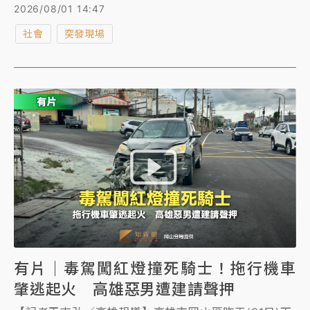
起獲喪屍煙彈、安非他命等毒品。全案除依毒品、公共
2026/08/01 14:47
危險等罪嫌法辦外，警方更針對35起交通違規逐項舉
社會
突發現場
發，最高可重罰57萬9600元。
有片｜毒駕闖紅燈撞死騎士！拖行機車
肇逃起火 高雄惡男遭建請聲押