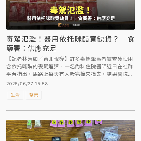
毒駕氾濫！醫用依托咪酯竟缺貨？ 食
藥署：供應充足
【記者林芳如／台北報導】許多毒駕肇事者被查獲使用
含依托咪酯的喪屍煙彈，一名內科住院醫師近日在社群
平台指出，馬路上每天有人吸完撞來撞去，結果醫院想
用來做插管前鎮靜竟然缺貨「有夠荒謬」。食品藥物管
2026/06/27 15:58
理署特此澄清，目前國內醫療使用之依托咪酯供應充
生活
醫藥
足，未發現有合法醫療用藥流出作為非法製毒或吸食用
途原料之情形。