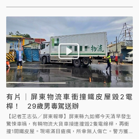
案，警詢後依殺人未遂、重傷害及違反《組織犯罪防制
條例》等罪嫌移送法辦。檢察官複訊後，向法院聲押禁
見林姓、馮姓及陳姓3人獲准，主嫌胡男等5人，各50
萬至5萬元不等交保。
有片｜屏東物流車衝撞鐵皮屋毀2電
桿！ 29歲男毒駕送辦
【記者王志弘／屏東報導】屏東縣九如鄉今天清早發生
驚悚車禍，有輛物流大貨車接連撞毀2隻電線桿，再衝
撞1間鐵皮屋。現場滿目瘡痍，所幸無人傷亡。警方獲
報到場，當場起出喪屍煙彈，查出駕駛29歲男子涉及毒