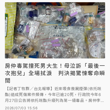
房仲毒駕撞死男大生！母泣訴「最後一
次抱兒」全場拭淚 判決揭驚悚奪命瞬
間
【記者丁牧群／台北報導】近來吸食喪屍煙彈(依托咪
酯)造成死傷案件頻傳，今年已逾20死，行政院今年6
月27日公告將依托咪酯升級列為第一級毒品。房仲李家
岳2024年5月10日吸了喪屍煙彈開車，在新北淡水區
2026/07/03 15:56