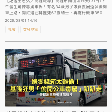
【記者王志弘／高雄報導】高雄市岡山區昨天(31日)下
午發生驚悚毒駕車禍！有名34歲男子吸食喪屍煙彈後開
車上路，闖紅燈左轉撞死62歲騎士，再拖行機車350公
尺至車頭起火才停下。他當場遭警方逮捕，並建請聲
2026/08/01 14:16
押。
社會
突發現場