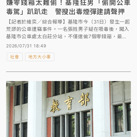
嫌零錢箱太難偷！基隆狂男「偷開公車
毒駕」趴趴走 警搜出毒煙彈建請聲押
【記者於維奕／綜合報導】基隆市今（31日）發生一起
荒謬的公車遭竊事件。一名張姓男子疑在吸毒後，闖入
基隆市公車處太白莊分站，不僅連偷7個零錢箱，最後
竟開走一輛公車。受此事件影響，行經該站的 301、
2026/07/31 18:49
302 及 303 路線一度配合採證全數停駛。 警方接報後
社會
地方大小事
迅速攔截逮人，並在車內搜出毒品煙彈，全案已依法移
送地檢署偵辦。