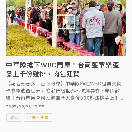
中華隊搶下WBC門票！台南藍軍樂歪
發上千份雞排、肉包狂賀
【記者王志弘／台南報導】中華隊昨在WBC經典賽資
格賽擊敗西班牙，確定晉級世界棒球經典賽，舉國歡
騰！台南市議會國民黨團今天豪發300塊雞排等上千份
美食狂賀，吸引鄉親大排長龍，市長黃偉哲也來共襄盛
2025/02/26 17:55
舉，率眾人興奮大喊「2026WBC，中華隊來了！」
政治
地方大小事