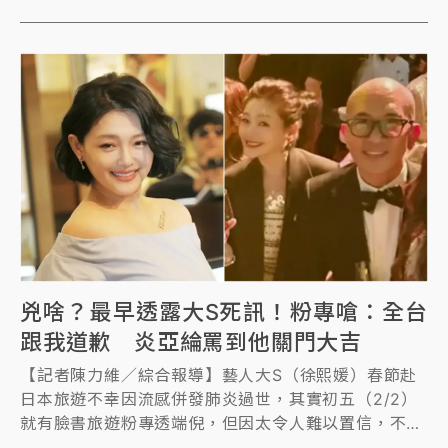
轉難眠，在臉書貼文抒發沉痛心情，並希望入夢之後能
聽到大S一如往常在電話中對她說：「姐，我回來
了。」
兇啥？最早透露大S死訊！粉專嗆：全台
跟我道歉 炎亞綸罵到他關門大吉
【記者陳力維／綜合報導】藝人大S（徐熙媛）春節赴
日本旅遊不幸因流感併發肺炎過世，其實初五（2/2）
就有臉書旅遊粉專透端倪，但因太令人難以置信，不少
網友批該粉專造謠，但大S證實猝逝消息傳出後，該粉