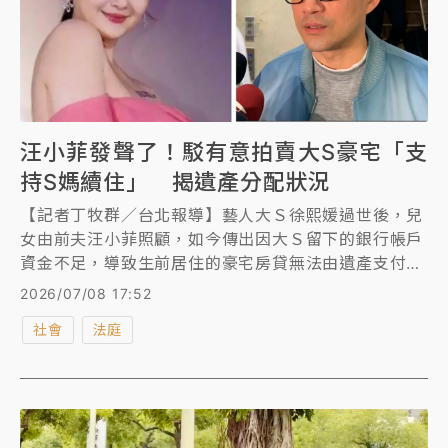
汪小菲發聲了！駁有意拍賣大S豪宅「支
持S媽續住」 揭遺產分配狀況
【記者丁牧群／台北報導】藝人大Ｓ徐熙媛過世後，兒
女由前夫汪小菲照顧，如今傳出因大Ｓ留下的銀行帳戶
資金不足，導致生前居住的豪宅房貸無法由遺產支付，
大Ｓ丈夫具俊曄放棄繼承，汪小菲有意拍賣豪宅，現居
2026/07/08 17:52
豪宅內的Ｓ媽也恐被迫搬離。對此汪小菲透過律師許英
社會
法庭
傑發聲明強調，大Ｓ過世後，汪小菲持續協助繳交房
貸，房屋並不會遭拍賣，也支持Ｓ媽繼續居住，至於兩
子女的遺產已設立信託專戶，具俊曄也依法繼承三分之
一遺產。