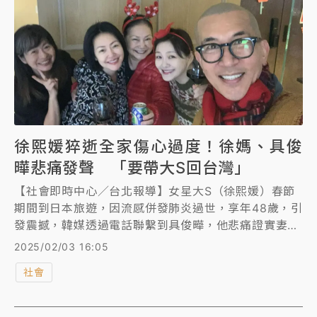
徐熙媛猝逝全家傷心過度！徐媽、具俊
曄悲痛發聲 「要帶大S回台灣」
【社會即時中心／台北報導】女星大S（徐熙媛）春節
期間到日本旅遊，因流感併發肺炎過世，享年48歲，引
發震撼，韓媒透過電話聯繫到具俊曄，他悲痛證實妻子
死訊；製作人王偉忠今天也代徐媽媽發出聲明，透露全
2025/02/03 16:05
家過度傷心，請大家多給他們一點時間，並曝光徐熙媛
社會
的心願。