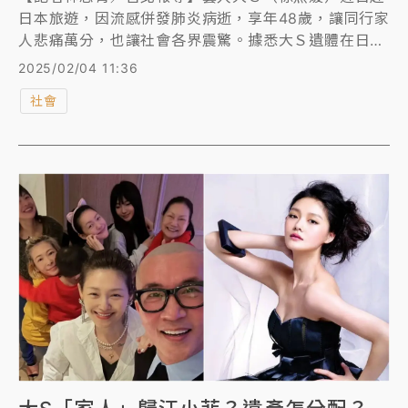
日本旅遊，因流感併發肺炎病逝，享年48歲，讓同行家
人悲痛萬分，也讓社會各界震驚。據悉大Ｓ遺體在日本
火化後，將由家人帶著骨灰返台；殯葬業者分析，家屬
2025/02/04 11:36
可能多買一個專屬座位用來放置骨灰罈，或當成隨身行
社會
李處理，但部分航空公司限定以「貨運」方式入境，行
前須先向航空公司確認。航警局也提醒，如欲攜帶骨灰
罈入、出境，須準備往生者死亡證明書、火化證明書。