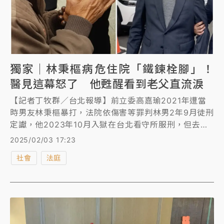
獨家｜林秉樞病危住院「鐵鍊栓腳」！
醫見這幕怒了 他甦醒看到老父直流淚
【記者丁牧群／台北報導】前立委高嘉瑜2021年遭當
時男友林秉樞暴打，法院依傷害等罪判林男2年9月徒刑
定讞，他2023年10月入獄在台北看守所服刑，但去年
12月因腎衰竭病危被戒護送醫，靠葉克膜救回一命，口
2025/02/03 17:23
腔插管30多天後，醫師為避免感染，於農曆年前動了
社會
法庭
「氣切」手術讓他維持呼吸，目前林男仍在加護病房、
戴呼吸器。據了解，林男住院期間，北所人員依戒護規
定將他雙腳以鐵鍊捆住、拴在病床上，林男日前因雙腳
腫脹磨到破皮流血，醫師見狀頗為生氣說：「他命都快
沒了！」北所才改用布繩綁腳。