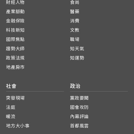
財經人物
食尚
產業脈動
醫藥
金融保險
消費
科技新知
文教
國際焦點
職場
趨勢大師
知天氣
政策法規
知運勢
地產房市
社會
政治
突發現場
黨政要聞
法庭
國會攻防
暖流
內幕評論
地方大小事
首都風雲