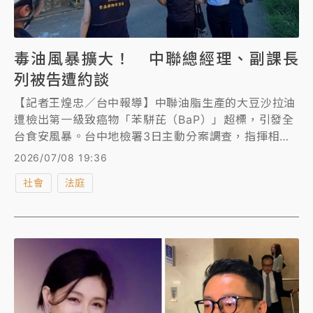
毒油風暴擴大！ 中聯總經理、副課長
列被告遭約談
【記者王煌忠／台中報導】中聯油脂生產的大豆沙拉油
遭檢出第一級致癌物「苯駢芘（BaP）」超標，引發全
台食安風暴。台中地檢署3日主動分案調查，指揮相關
單位展開追查行動，6日更兵分多路前往中聯、福壽、
2026/07/08 19:36
福懋、泰山及南僑等案關企業調閱油品流向及檢驗文
社會
法庭
件，同時約談中聯公司總經理余凌沖、品研課陳姓副課
長及南僑公司蔡姓廠長到案說明。其中余男及陳男已列
為被告，檢方正深入釐清是否涉及違反《食品安全衛生
管理法》等相關刑責。