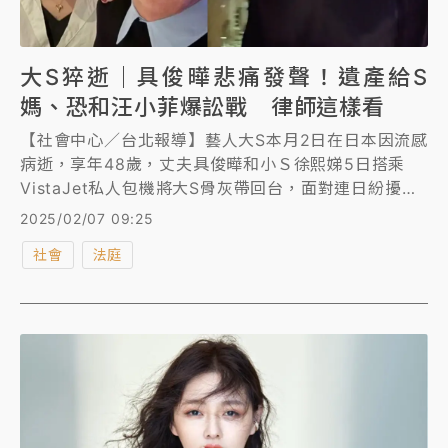
大S猝逝｜具俊曄悲痛發聲！遺產給S
媽、恐和汪小菲爆訟戰 律師這樣看
【社會中心／台北報導】藝人大S本月2日在日本因流感
病逝，享年48歲，丈夫具俊曄和小Ｓ徐熙娣5日搭乘
VistaJet私人包機將大S骨灰帶回台，面對連日紛擾，
具俊曄昨晚悲痛發聲，暗酸大S前夫汪小菲「裝淒涼淋
2025/02/07 09:25
雨亂跑」，故意損害家族形象，強調會把遺產權利給S
社會
法庭
媽，但也會採取法律行動保護「家人」，遠離壞人。律
師梁維珊分析具俊曄的官司勝算，提出解方；律師蘇家
宏則建議，具俊曄可以繼承取得遺產後，再把遺產移轉
給S媽較安全。