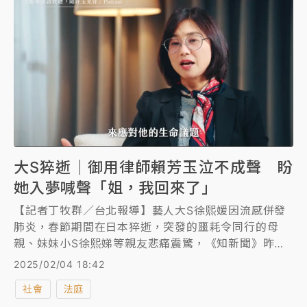
大S猝逝｜御用律師賴芳玉泣不成聲 盼
她入夢喊聲「姐，我回來了」
【記者丁牧群／台北報導】藝人大S徐熙媛因流感併發
肺炎，春節期間在日本猝逝，突發的噩耗令同行的母
親、妹妹小S徐熙娣等親友悲痛震驚，《知新聞》昨聯
繫曾幫大S處理離婚相關訴訟的知名律師賴芳玉，她難
2025/02/04 18:42
過到無法講電話，因為一開口就泣不成聲、眼淚潰堤，
社會
法庭
僅對記者表示：「你知道我的心情的。」賴芳玉昨晚輾