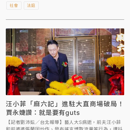
審理，但原定明天開庭的庭期突然取消，原因是被上訴
社會
法庭
人大S死亡，而訴訟承受人尚未確定。
汪小菲「麻六記」進駐大直商場破局！
賈永婕讚：就是要有guts
【記者劉沛妘／台北報導】藝人大S病逝，前夫汪小菲
和前婆婆張蘭因炒作、發布謠言博取流量等行為，遭抖