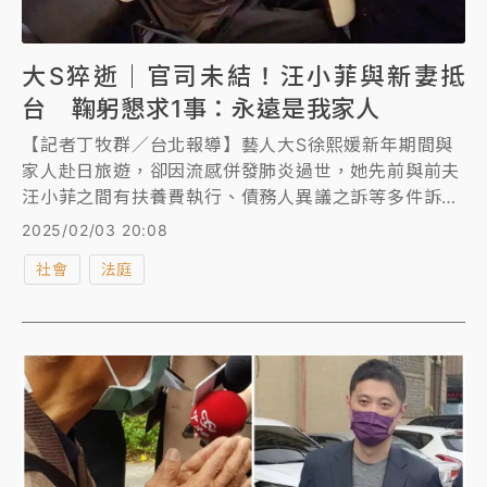
大S猝逝｜官司未結！汪小菲與新妻抵
台 鞠躬懇求1事：永遠是我家人
【記者丁牧群／台北報導】藝人大S徐熙媛新年期間與
家人赴日旅遊，卻因流感併發肺炎過世，她先前與前夫
汪小菲之間有扶養費執行、債務人異議之訴等多件訴
訟，汪小菲的律師今早向《知新聞》透露，汪小菲這兩
2025/02/03 20:08
天會飛來台灣處理後續事宜，今天傍晚，汪小菲與妻子
社會
法庭
馬筱梅抵達桃園機場，他雙手合十，對守候採訪的記者
鞠躬說：「我求你們多說她一些好話。」