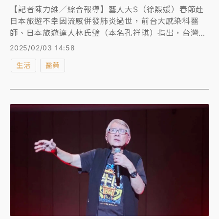
【記者陳力維／綜合報導】藝人大S（徐熙媛）春節赴
日本旅遊不幸因流感併發肺炎過世，前台大感染科醫
師、日本旅遊達人林氏璧（本名孔祥琪）指出，台灣與
日本這一次主要流行的是同一個病毒株：A型流感
2025/02/03 14:58
H1N1，論壇PTT鄉民熱議：「嚇死，誰還敢去日本
生活
醫藥
啊？」而胸腔科醫師杜承哲則點出「致命7大徵兆」，
以及保命3招「請多洗手、戴口罩保護自己，有疫苗能
打就趕快打」！