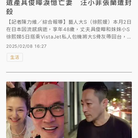
遺產具俊曄淚憶亡妻 汪小菲張蘭遭封
殺
【記者陳力維／綜合報導】藝人大S（徐熙媛）本月2日
在日本因流感病逝，享年48歲，丈夫具俊曄和妹妹小S
徐熙娣5日搭乘VistaJet私人包機將大S骨灰帶回台，
大S遺產及侵權問題備受矚目。面對連日紛擾，具俊曄6
2025/02/08 16:27
日晚悲痛發聲，聲明不會爭取大S上億遺產，全數歸S媽
生活
處理，強調採取法律行動保護家人，遠離「壞人」汪小
菲一家。而今天（2/8）大S頭七，是她與具俊曄童話
婚姻三週年，具俊曄在IG深情告白亡妻「영원히 사랑
해『永遠愛妳』」，而汪小菲與張蘭一家，則是被中國
大陸社群平台「抖音」宣告無限期封禁，大快人心！