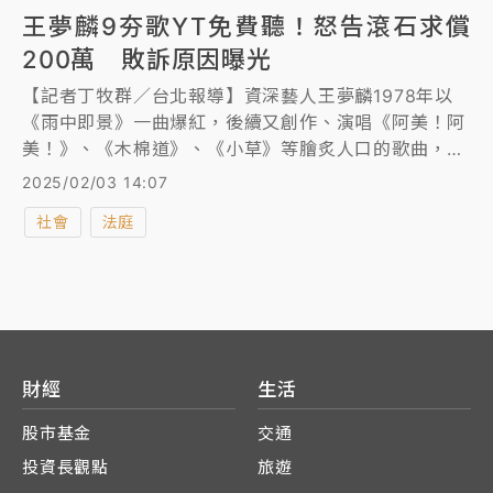
王夢麟9夯歌YT免費聽！怒告滾石求償
200萬 敗訴原因曝光
【記者丁牧群／台北報導】資深藝人王夢麟1978年以
《雨中即景》一曲爆紅，後續又創作、演唱《阿美！阿
美！》、《木棉道》、《小草》等膾炙人口的歌曲，進
而主持節目並演出多部電視劇、電影，但他2024年控
2025/02/03 14:07
告滾石唱片求償200萬元，指稱滾石將他的9首作品上
社會
法庭
傳TouTube，侵害表演著作重製權、公開傳輸權，最高
法院維持歷審見解，認為王夢麟早在1978年就轉讓相
關歌曲的著作權，因此判他敗訴確定。
財經
生活
股市基金
交通
投資長觀點
旅遊