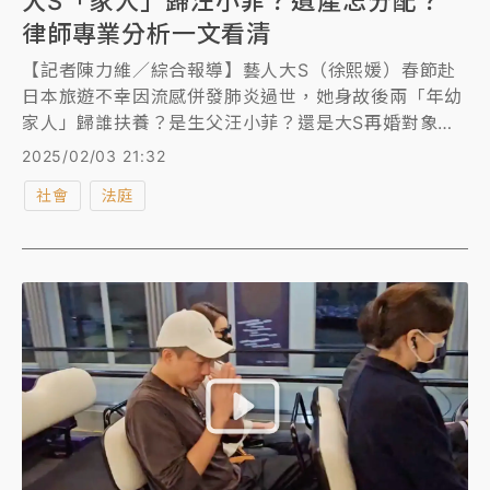
大S「家人」歸汪小菲？遺產怎分配？
律師專業分析一文看清
【記者陳力維／綜合報導】藝人大S（徐熙媛）春節赴
日本旅遊不幸因流感併發肺炎過世，她身故後兩「年幼
家人」歸誰扶養？是生父汪小菲？還是大S再婚對象具
俊曄？另外是大S的遺產怎分配？律師呂秋遠從台灣
2025/02/03 21:32
《民法》規範分析清楚。
社會
法庭