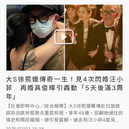
大S徐熙媛傳奇一生！見4次閃婚汪小
菲 再婚具俊曄引轟動「5天後滿3周
年」
【社會即時中心／綜合報導】大S徐熙媛驚傳赴日旅遊
感染流感併發肺炎重症猝逝，享年48歲，回顧她過往的
情史和兩段婚姻，總引發震撼，過去和汪小菲4度見面
就閃婚，離婚後又因為電話沒換重逢20年前的初戀具俊
2025/02/03 15:38