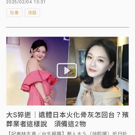
2025/02/04 13:31
專小編怒稱：「全台灣人都要跟我道歉」。雖然該粉專
社會
法庭
態度超嗆，但藝人炎亞綸持續開砲「失守道德底線」、
「跟你道歉個屁」，該粉專今天（2/4）也悄然「關門
大吉」了！
大S猝逝｜遺體日本火化骨灰怎回台？殯
葬業者這樣說 須備這2物
【記者林志青／台北報導】藝人大Ｓ（徐熙媛）近日赴