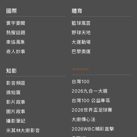
國際
體育
寰宇要聞
籃球風雲
熱搜話題
野球天地
東協萬象
大運動場
奇人妙事
巴黎奧運
知影
台灣100
影音頻道
2026九合一大選
鴿知窩
台灣100 公益專區
影片故事
2026世界盃足球賽
圖片故事
大廚傳心法
攝影筆記
2026WBC精彩直擊
米其林大廚影音