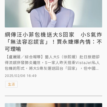
網傳汪小菲包機送大S回家 小S氣炸
「無法容忍謊言」！賈永婕爆內情：不
可理喻
【盧麗蓮／綜合報導】藝人大S（徐熙媛）赴日旅遊卻
得流感併發肺炎離世，S一家人昨天搭乘VistaJet私人
包機的形式，將大S骨灰運送回台「回家」，但中國大
陸網路上卻傳出這筆費用是前夫汪小菲付的，讓小S氣
2025/02/06 16:49
炸駁斥，「人在做天在看，尤其我姊姊現在也在天上
生活
了，這種讓人無法容忍的謊言還要繼續出現嗎？」