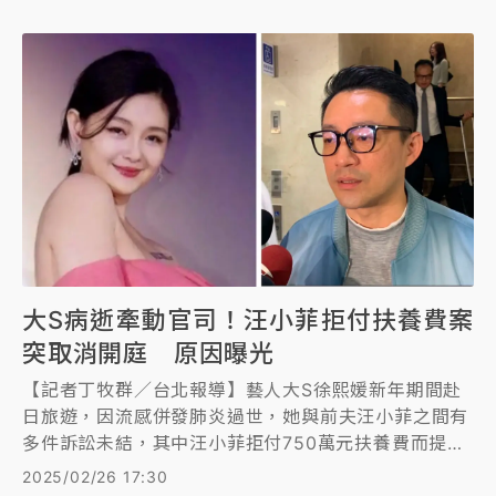
大S病逝牽動官司！汪小菲拒付扶養費案
突取消開庭 原因曝光
【記者丁牧群／台北報導】藝人大S徐熙媛新年期間赴
日旅遊，因流感併發肺炎過世，她與前夫汪小菲之間有
多件訴訟未結，其中汪小菲拒付750萬元扶養費而提起
的債務人異議之訴，一審判他敗訴，上訴後由高等法院
2025/02/26 17:30