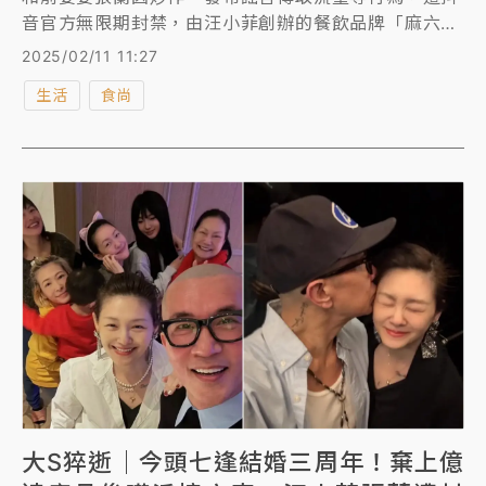
音官方無限期封禁，由汪小菲創辦的餐飲品牌「麻六
記」也有陸網發出抵制行動。不過現在卻傳出，「麻六
2025/02/11 11:27
記」原規劃進駐台北大直「忠泰樂生活」商場，對此，
生活
食尚
業者回應：「現階段不適合進行進駐的合作。」意指合
作破局，此舉也讓台北101董事長賈永婕大讚。
大S猝逝｜今頭七逢結婚三周年！棄上億