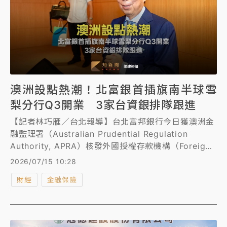
澳洲設點熱潮！北富銀首插旗南半球雪
梨分行Q3開業 3家台資銀排隊跟進
【記者林巧雁／台北報導】台北富邦銀行今日獲澳洲金
融監理署（Australian Prudential Regulation
Authority, APRA）核發外國授權存款機構（Foreign
ADI）營業執照，澳洲雪梨分行預計將於今年第3季正
2026/07/15 10:28
式開業，成為北富銀首家設於南半球的海外分行，不僅
財經
金融保險
為拓展澳洲市場的重要里程碑，全球版圖更是延伸至南
半球，提升對企業客戶的跨境金融服務能力。