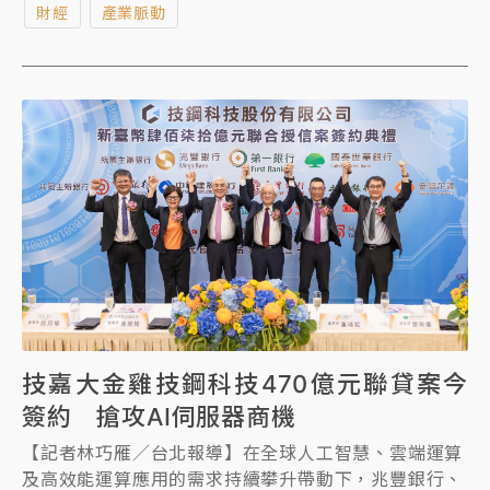
財經
產業脈動
並由太陽能產業資深專業經理人葉正賢領軍。合資公司
將以美國在地製造為核心，整合雙方在材料供應、技術
研發、產品製造、銷售通路及品牌經營等領域的經驗，
聚焦太陽能模組製造、客戶服務及在地供應鏈建置，提
供兼具品質、可靠度、可追溯性、銀行可融資性及供應
鏈透明度的太陽能模組產品。
技嘉大金雞技鋼科技470億元聯貸案今
簽約 搶攻AI伺服器商機
【記者林巧雁／台北報導】在全球人工智慧、雲端運算
及高效能運算應用的需求持續攀升帶動下，兆豐銀行、