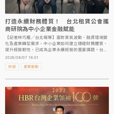
打造永續財務體質！ 台北租賃公會攜
商研院為中小企業金融賦能
【記者林巧雁╱台北報導】面對景氣波動、融資環境變
化及產業轉型需求，中小企業如何建立穩健財務體質、
提升經營韌性，已成為企業永續經營的重要課題。台北
市租賃商業同業公會、財團法人商業發展研究院於6日
2026/08/07 16:01
舉辦「2026中小企業金融賦能系列講座」，探討企業
財經
產業脈動
經營面臨的法律風險、信用市場變化及財務管理課題，
協助中小企業善用多元金融工具，提升風險管理能力，
打造穩健經營體質。