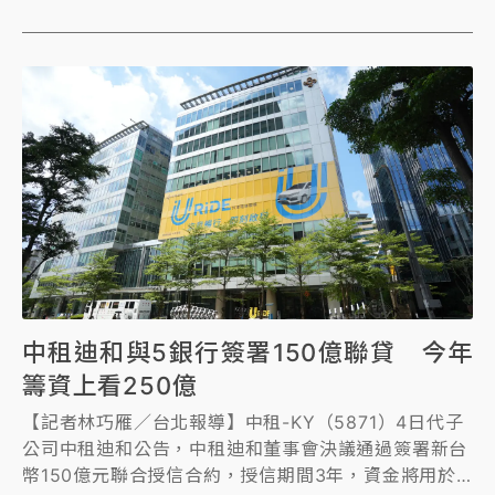
約237%，也創下單季歷史新高紀錄。展望第3季，合
併營收預估中位數約5920億元，年增約80%、合併稅
後淨利預估中位數約101.7億元，年增約167%，每股純
益預估中位數約8.03元，年增約136%。
中租迪和與5銀行簽署150億聯貸 今年
籌資上看250億
【記者林巧雁／台北報導】中租-KY（5871）4日代子
公司中租迪和公告，中租迪和董事會決議通過簽署新台
幣150億元聯合授信合約，授信期間3年，資金將用於