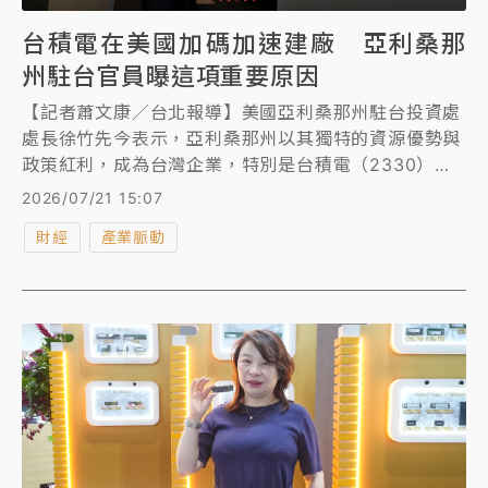
台積電在美國加碼加速建廠 亞利桑那
州駐台官員曝這項重要原因
【記者蕭文康／台北報導】美國亞利桑那州駐台投資處
處長徐竹先今表示，亞利桑那州以其獨特的資源優勢與
政策紅利，成為台灣企業，特別是台積電（2330）的
重要投資熱土。他分享亞利桑那州吸引台灣企業投資的
2026/07/21 15:07
關鍵數字與戰略，並呼籲更多台灣企業積極布局，掌握
財經
產業脈動
美國市場擴張的先機。 他也透露台積電近期再加碼投
資1千億美元，加速建廠的關鍵在於「大而美」法案可
拿回35%投資抵稅，台積電不是從成本考量而會從財務
面來加速建廠，台積電的大動作擴廠已吸引來自台灣逾
800家供應鏈的大筆投資，包括上月底雲豹能源大股東
在台積電美國廠旁投資8800萬美元獵地也備受注目。