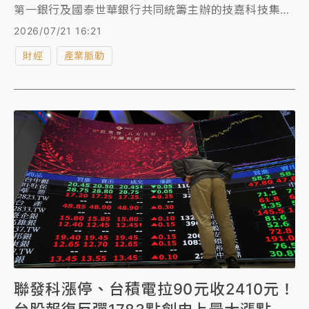
第一銀行及國泰世華銀行共同統籌主辦的技嘉科技集團
旗下大金雞「技鋼科技」470億元聯合授信案，吸引15
2026/07/21 16:21
家銀行參貸，超額認購2.11倍。
財經
產業脈動
聯發科漲停、台積電拉90元收2410元！