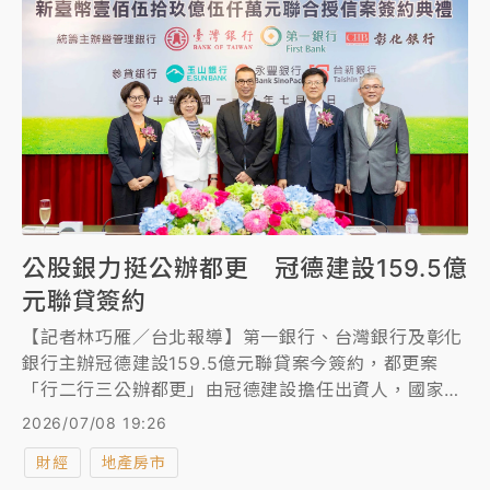
公股銀力挺公辦都更 冠德建設159.5億
元聯貸簽約
【記者林巧雁／台北報導】第一銀行、台灣銀行及彰化
銀行主辦冠德建設159.5億元聯貸案今簽約，都更案
「行二行三公辦都更」由冠德建設擔任出資人，國家住
都中心擔任實施者，為首例採「跨區權利變換」的創新
2026/07/08 19:26
方式，合併開發不同區域的公辦都更案件，極具指標意
財經
地產房市
義。