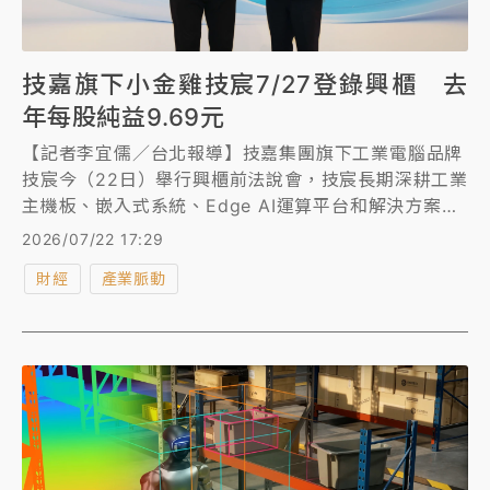
技嘉旗下小金雞技宸7/27登錄興櫃 去
年每股純益9.69元
【記者李宜儒／台北報導】技嘉集團旗下工業電腦品牌
技宸今（22日）舉行興櫃前法說會，技宸長期深耕工業
主機板、嵌入式系統、Edge AI運算平台和解決方案，
廣泛應用於智慧零售、製造及醫療等領域。2025年受
2026/07/22 17:29
惠既有專案放量及新專案導入，全年營收達到18.62億
財經
產業脈動
元，稅後淨利1.58億元，每股稅後純益9.69元。