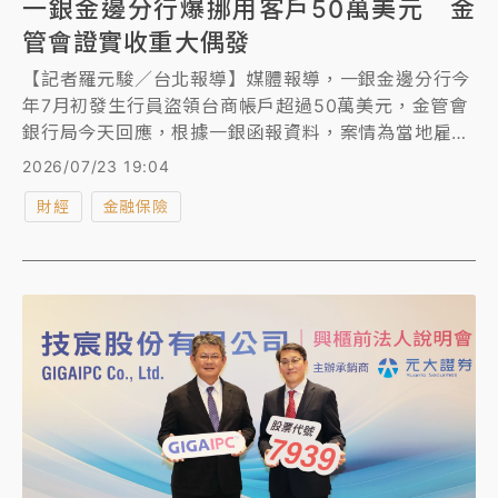
一銀金邊分行爆挪用客戶50萬美元 金
管會證實收重大偶發
【記者羅元駿／台北報導】媒體報導，一銀金邊分行今
年7月初發生行員盜領台商帳戶超過50萬美元，金管會
銀行局今天回應，根據一銀函報資料，案情為當地雇用
行員利用職務之便、挪用客戶資金。
2026/07/23 19:04
財經
金融保險