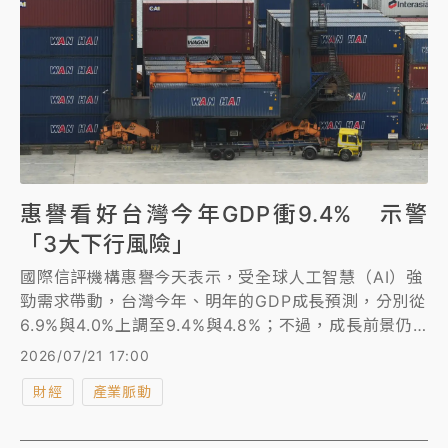
惠譽看好台灣今年GDP衝9.4% 示警
「3大下行風險」
國際信評機構惠譽今天表示，受全球人工智慧（AI）強
勁需求帶動，台灣今年、明年的GDP成長預測，分別從
6.9%與4.0%上調至9.4%與4.8%；不過，成長前景仍
有3大潛在下行風險，包括主要貿易夥伴的經濟成長大
2026/07/21 17:00
幅放緩、全球人工智慧（AI）需求減少及地緣政治緊張
財經
產業脈動
局勢。