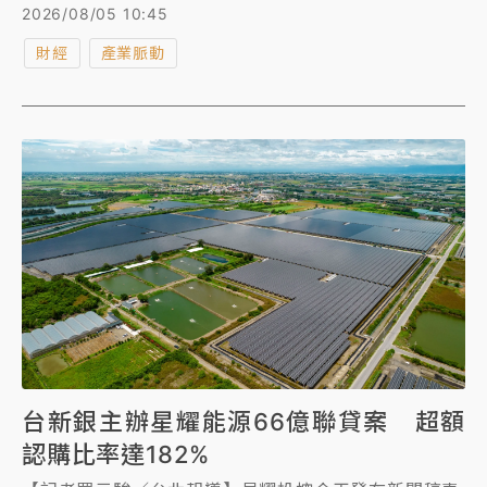
中期營運資金及改善財務結構，因應未來營運成長所
2026/08/05 10:45
需。若加上年初通過發債上限百億計畫，今年籌資金額
財經
產業脈動
上看250億。
台新銀主辦星耀能源66億聯貸案 超額
認購比率達182%