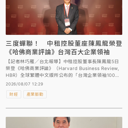
三度蟬聯！ 中租控股董座陳鳳龍榮登
《哈佛商業評論》台灣百大企業領袖
【記者林巧雁／台北報導】中租控股董事長陳鳳龍5日
榮登《哈佛商業評論》（Harvard Business Review,
HBR）全球繁體中文版所公布的「台灣企業領袖100
強」榜單之列，並第3度入榜，展現在企業經營績效、
2026/08/07 12:29
數位優化與創新、永續發展領導力上的卓越表現，肯定
財經
產業脈動
中租控股在金融服務業的領導地位。