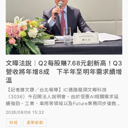
文曄法說｜Q2每股賺7.68元創新高！Q3
營收將年增8成 下半年至明年需求續增
溫
【記者蕭文康／台北報導】IC通路龍頭文曄科技
（3036）今召開法人說明會，由於受惠AI相關需求延
續強勁、工業、車用等領域以及Future業務同步復甦，
第2季營收與獲利再創新高，淨利97.1億元，季增
2026/08/06 15:32
39%，年增243%，超過財測上緣的85.7億元，連續改
財經
產業脈動
寫單季獲利新高，每股純益7.68元，季增約44%，年增