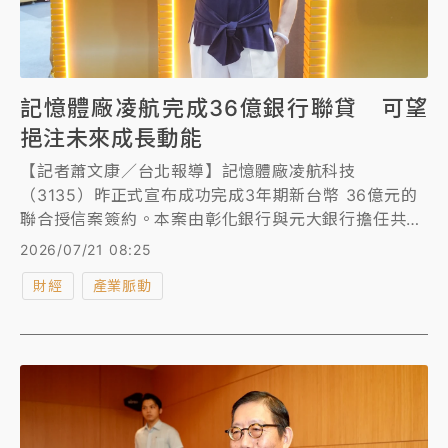
記憶體廠凌航完成36億銀行聯貸 可望
挹注未來成長動能
【記者蕭文康／台北報導】記憶體廠凌航科技
（3135）昨正式宣布成功完成3年期新台幣 36億元的
聯合授信案簽約。本案由彰化銀行與元大銀行擔任共同
統籌主辦銀行，資金將全數用於充實中期營運暨購料週
2026/07/21 08:25
轉金，為未來的營運大幅挹注成長動能。
財經
產業脈動