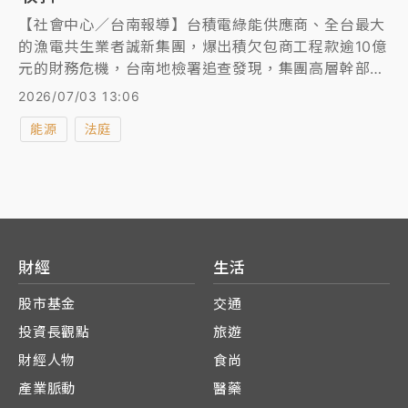
【社會中心／台南報導】台積電綠能供應商、全台最大
的漁電共生業者誠新集團，爆出積欠包商工程款逾10億
元的財務危機，台南地檢署追查發現，集團高層幹部等
人涉非法挪用集團內的公司資金，近日針對集團及往來
2026/07/03 13:06
廠商發動兩波搜索約談，向法院聲押禁見鄭姓 前負責
能源
法庭
人等6人獲准，另1名康姓被告則以10萬元交保。
財經
生活
股市基金
交通
投資長觀點
旅遊
財經人物
食尚
產業脈動
醫藥