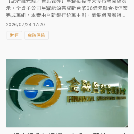
【記者羅元駿／台北報導】星耀投控今天發布新聞稿表
示，全資子公司星耀能源完成新台幣66億元聯合授信案
完成籌組。本案由台新銀行統籌主辦，募集期間獲得金
融同業響應，認購總額高達120億元，超額認購率達
2026/07/24 17:20
182%。
財經
金融保險