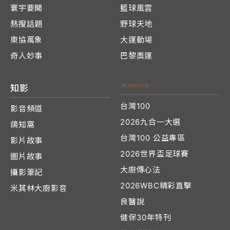
寰宇要聞
籃球風雲
熱搜話題
野球天地
東協萬象
大運動場
奇人妙事
巴黎奧運
知影
台灣100
影音頻道
2026九合一大選
鴿知窩
台灣100 公益專區
影片故事
2026世界盃足球賽
圖片故事
大廚傳心法
攝影筆記
2026WBC精彩直擊
米其林大廚影音
良醫說
健保30年特刊