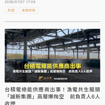
較高，主要以獎金收入為主，因而影響排名偏低，未來
2026/07/07 17:09
盼能檢討優化，讓薪資更具競爭力，但仍須經過董事會
財經
金融保險
討論同意。
台積電綠能供應商出事！漁電共生龍頭
「誠新集團」高層爆掏空 前負責人6人
收押