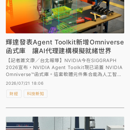
輝達發表Agent Toolkit新增Omniverse
函式庫 讓AI代理建構模擬就緒世界
【記者蕭文康／台北報導】NVIDIA今在SIGGRAPH
2026宣布，NVIDIA Agent Toolkit現已涵蓋 NVIDIA
Omniverse™函式庫。這套軟體元件集合能為人工智慧
（AI）代理提供工具與技能，協助既有應用程式加入物
2026/07/21 18:06
理AI功能，並備妥可供模擬使用的3D內容。
財經
科技新知