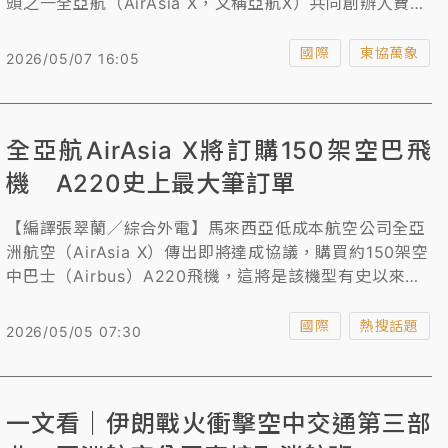
頭之一全亞航（AirAsia X，又稱亞航X）共同創辦人費南
德斯周三（5/6）透露，正準備成立一家新的航空公司，
押注在航空業因高油價動盪之際進行擴張，有信心將獲得
國際
東協萬象
2026/05/07 16:05
回報。
全亞航AirAsia X將訂購150架空巴飛
機 A220史上最大筆訂單
【編譯張翠蘭／綜合外電】馬來西亞低成本航空公司全亞
洲航空（AirAsia X）傳出即將達成協議，購買約150架空
中巴士（Airbus）A220飛機，這將是該機型有史以來最
大的訂單。
國際
熱搜話題
2026/05/05 07:30
一文看｜伊朗戰火衝擊空中交通第三部