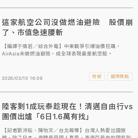
這家航空公司沒做燃油避險 股價崩
了、市值急速腰斬
【編譯于倩若／綜合外電】中東戰爭引爆油價狂飆，
AirAsia未做燃油避險，成全球表現最差航空股。
財經
國際焦點
2026/03/10 16:09
陸客剩1成玩泰趁現在！清邁自由行vs
團價出爐「6日1.6萬有找」
【記者劉沛妘、陳怡文／台北報導】台灣人熱愛出國旅
遊，除了日本、南韓最受國人喜愛，東南亞最夯的國家則