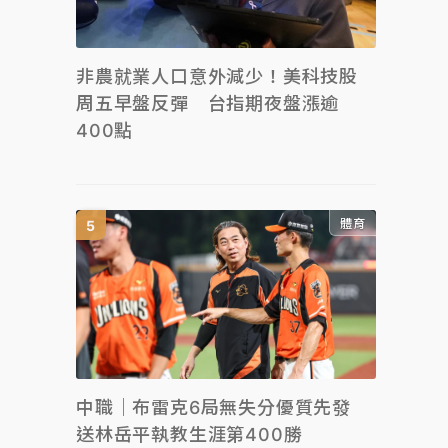
非農就業人口意外減少！美科技股
周五早盤反彈 台指期夜盤漲逾
400點
體育
中職｜布雷克6局無失分優質先發
送林岳平執教生涯第400勝