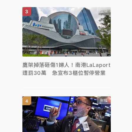
生活
鷹架掉落砸傷1婦人！南港LaLaport
遭罰30萬 急宣布3櫃位暫停營業
財經