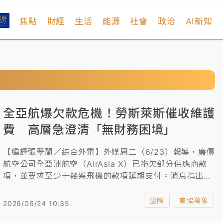
焦點
財經
生活
能源
社會
政治
AI新知
全亞航爆欠款危機！勞斯萊斯催收維護
費 高層急澄清「無財務困境」
【編譯張翠蘭／綜合外電】外媒周二（6/23）報導，廉價
航空公司全亞洲航空（AirAsia X）已拖欠部分供應商款
項，並要求至少十幾架飛機的款項延期支付。消息指出，
這是因為燃油價格上漲導致該公司財務壓力增大。但共同
創辦人費南德斯強調，公司沒有財務困境，並稱仍在擴張
國際
東協萬象
2026/06/24 10:35
中。