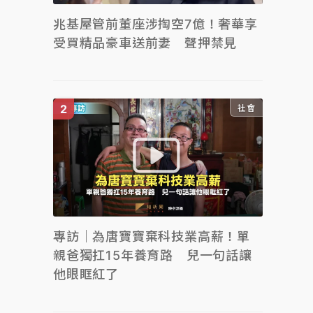
兆基屋管前董座涉掏空7億！奢華享
受買精品豪車送前妻 聲押禁見
社會
專訪｜為唐寶寶棄科技業高薪！單
親爸獨扛15年養育路 兒一句話讓
他眼眶紅了