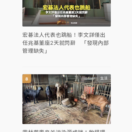
宏碁法人代表也跳船！李文詳僅出
任兆基董座2天就閃辭 「發現內部
管理缺失」
生活