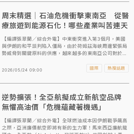
周末精選｜石油危機衝擊東南亞 從醫
療旅遊到能源石化！哪些產業叫苦連天
【編譯張翠蘭／綜合外電】中東衝突進入第3個月，美國
與伊朗的和平談判陷入僵局，由於荷姆茲海峽周邊緊張局
勢威脅到關鍵原料的供應，越來越多的東南亞公司對於能
源成本上漲和消費需求疲軟發出警告，從醫療旅遊、能源
石化和零售業，這起石油危機對東南亞一些產業的衝擊已
國際
熱搜話題
2026/05/24 09:00
陸續湧現。
逆勢擴張！全亞航擬成立新航空品牌
無懼高油價「危機蘊藏著機遇」
【編譯張翠蘭／綜合外電】全球燃油成本因伊朗戰爭飆高
之際，亞洲廉價航空即將有新的生力軍！馬來西亞廉航龍