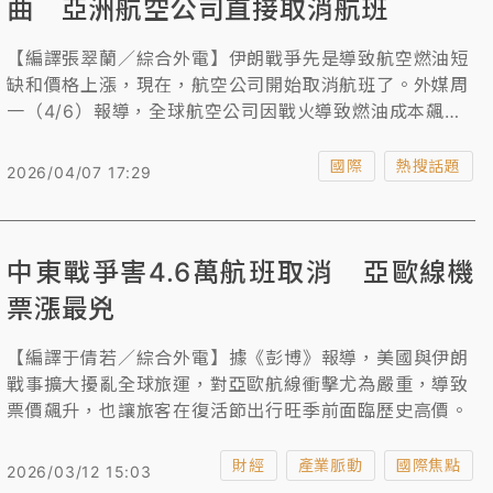
曲 亞洲航空公司直接取消航班
【編譯張翠蘭／綜合外電】伊朗戰爭先是導致航空燃油短
缺和價格上漲，現在，航空公司開始取消航班了。外媒周
一（4/6）報導，全球航空公司因戰火導致燃油成本飆漲
和供應減少的雙重壓力下，紐西蘭航空、越南航空和美國
聯合航空均已宣布取消航班。歐洲最大航空公司瑞安航空
國際
熱搜話題
2026/04/07 17:29
也示警，若戰爭持續，最快5月將減少航線。
中東戰爭害4.6萬航班取消 亞歐線機
票漲最兇
【編譯于倩若／綜合外電】據《彭博》報導，美國與伊朗
戰事擴大擾亂全球旅運，對亞歐航線衝擊尤為嚴重，導致
票價飆升，也讓旅客在復活節出行旺季前面臨歷史高價。
財經
產業脈動
國際焦點
2026/03/12 15:03