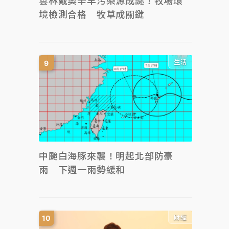
雲林戴奧辛羊污染源成謎！牧場環
境檢測合格 牧草成關鍵
生活
中颱白海豚來襲！明起北部防豪
雨 下週一雨勢緩和
財經