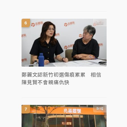
政治
鄭麗文認新竹初選傷痕累累 相信
陳見賢不會親痛仇快
財經