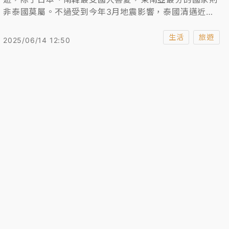
非泰國莫屬。不過受到今年3月地震影響，泰國清邁近期
淡季特別淡，陸客甚至只剩1成，也等於現在正是衝清邁
旅遊好時機。《知新聞》為您比較團體旅遊、自由行機票
生活
旅遊
2025/06/14 12:50
的價錢，首推可樂旅遊機加酒6日搭華航、入住四星飯
店，每人最低價竟只要15999元起！