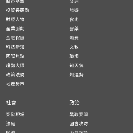
股市基金
交通
投資長觀點
旅遊
財經人物
食尚
產業脈動
醫藥
金融保險
消費
科技新知
文教
國際焦點
職場
趨勢大師
知天氣
政策法規
知運勢
地產房市
社會
政治
突發現場
黨政要聞
法庭
國會攻防
暖流
內幕評論