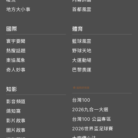
地方大小事
首都風雲
國際
體育
寰宇要聞
籃球風雲
熱搜話題
野球天地
東協萬象
大運動場
奇人妙事
巴黎奧運
知影
台灣100
影音頻道
2026九合一大選
鴿知窩
台灣100 公益專區
影片故事
2026世界盃足球賽
圖片故事