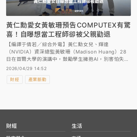
黃仁勳愛女黃敏珊預告COMPUTEX有驚
喜！自曝想當工程師卻被父親勸退
【編譯于倩若／綜合外電】黃仁勳女兒、輝達
（NVIDIA）資深總監黃敏珊（Madison Huang）28
日在首爾大學的演講中，鼓勵學生擁抱AI，別害怕失
業，她說：「AI是這個時代的關鍵變革者，也是能幫助
2026/04/29 14:52
你思考並完善創作的夥伴。」
財經
產業脈動
財經
生活