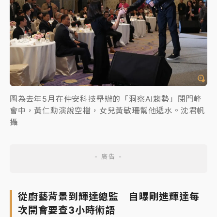
圖為去年5月在仲安科技舉辦的「洞察AI趨勢」閉門峰
會中，黃仁勳演說空檔，女兒黃敏珊幫他遞水。沈君帆
攝
從廚藝背景到輝達總監 自曝剛進輝達每
次開會要查3小時術語