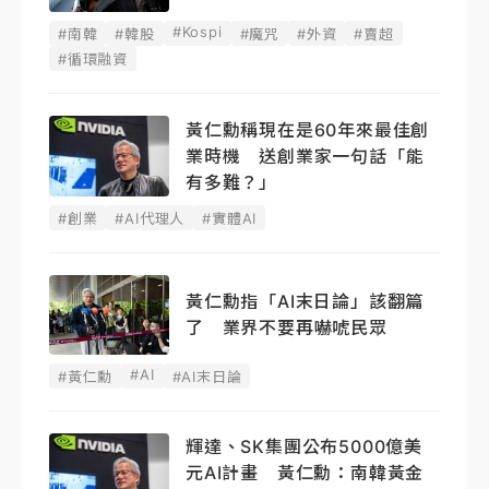
#Kospi
#南韓
#韓股
#魔咒
#外資
#賣超
#循環融資
黃仁勳稱現在是60年來最佳創
業時機 送創業家一句話「能
有多難？」
#創業
#AI代理人
#實體AI
黃仁勳指「AI末日論」該翻篇
了 業界不要再嚇唬民眾
#AI
#黃仁勳
#AI末日論
輝達、SK集團公布5000億美
元AI計畫 黃仁勳：南韓黃金