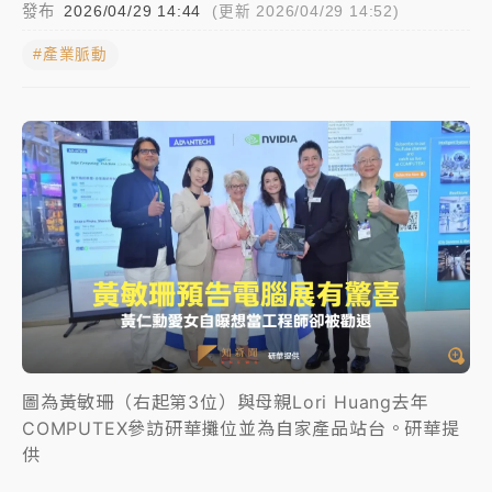
發布
2026/04/29 14:44
(更新 2026/04/29 14:52)
女律師陳昱瑄詐慈濟10億！黃金158kg遭查扣畫面曝光
#產業脈動
台積電殺35元、台股跌近300點 被動元件、低軌衛星
及載板皆走弱
中信慈善基金會想增加董事人數！辜仲諒向法院聲請遭
駁 理由曝光
故宮《龍藏經》特展第2檔！今線上預約開賣一度塞車
周六起展出延長至晚上7時
台東農業處長涉圖利渡假村！東檢抗告成功 今重開羈
押庭
父親節泡湯了！中颱白海豚雨彈轟3天 「紅到發紫」降
圖為黃敏珊（右起第3位）與母親Lori Huang去年
雨熱區曝
COMPUTEX參訪研華攤位並為自家產品站台。研華提
供