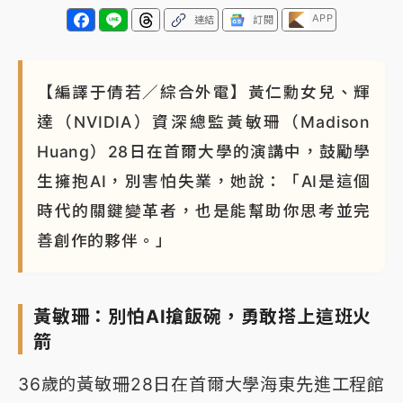
APP
連結
訂閱
【編譯于倩若／綜合外電】黃仁勳女兒、輝
達（NVIDIA）資深總監黃敏珊（Madison
Huang）28日在首爾大學的演講中，鼓勵學
生擁抱AI，別害怕失業，她說：「AI是這個
時代的關鍵變革者，也是能幫助你思考並完
善創作的夥伴。」
黃敏珊：別怕AI搶飯碗，勇敢搭上這班火
箭
36歲的黃敏珊28日在首爾大學海東先進工程館