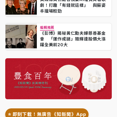
劇！打趣「有錢就這樣」 與蘇姿
丰撞場較勁
編輯推薦
《彭博》揭秘黃仁勳夫婦慈善基金
會 「運作成謎」隨輝達股價大漲
躍全美前20大
⭐️ 即刻下載！無廣告《知新聞》App