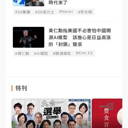
時代來了
#Naver
#SK集團
#SK海力士
#李在明
黃仁勳指美國不必害怕中國開
源AI模型 該擔心是日益高漲
的「封鎖」聲浪
#Kimi K3
#黃仁勳
#AI模型
#開源模型
特刊