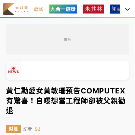
最新
女律師陳昱瑄詐慈濟10億！黃金158kg遭查扣畫面曝光
廣告
台積電殺35元、台股跌近300點 被動元件、低軌衛星
及載板皆走弱
中信慈善基金會想增加董事人數！辜仲諒向法院聲請遭
NEWS
駁 理由曝光
故宮《龍藏經》特展第2檔！今線上預約開賣一度塞車
黃仁勳愛女黃敏珊預告COMPUTEX
周六起展出延長至晚上7時
有驚喜！自曝想當工程師卻被父親勸
台東農業處長涉圖利渡假村！東檢抗告成功 今重開羈
▲
退
押庭
▼
父親節泡湯了！中颱白海豚雨彈轟3天 「紅到發紫」降
SJ
財經
記者
雨熱區曝