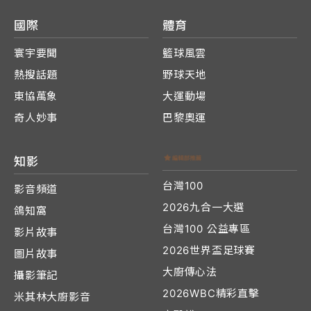
國際
體育
寰宇要聞
籃球風雲
熱搜話題
野球天地
東協萬象
大運動場
奇人妙事
巴黎奧運
知影
台灣100
影音頻道
2026九合一大選
鴿知窩
台灣100 公益專區
影片故事
2026世界盃足球賽
圖片故事
大廚傳心法
攝影筆記
2026WBC精彩直擊
米其林大廚影音