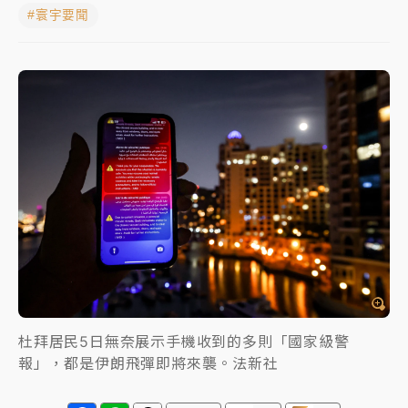
#寰宇要聞
蔣萬安的建中同學！47歲法律學霸戰桃園 公開上任首
要3件事
父親節玩樂園！六福村今明2天「爸爸免費」 遠雄海洋
買1送1
白海豚逼近！新北高灘地停車場下午4時強制拖吊 中午
開放水門周邊紅黃線停車
中颱白海豚環流掠北海！今明防劇烈降雨 東部高溫飆
38度
周末精選｜
慈濟遭詐10億完整始末曝！律師掮客大玩兩
面手法 郭台銘、蔡英文成關鍵
本周爆款短影音｜
柯文哲帶電子手鐶拄拐杖現身／周玉
蔻蔡玉真開撕爆料
杜拜居民5日無奈展示手機收到的多則「國家級警
報」，都是伊朗飛彈即將來襲。法新社
周末精選｜
跨境網購族注意！EZ Way若改由政府委
任 預算難關如何解？