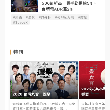
500創新高 費半勁揚逾5%、
台積電ADR漲2%
#美股
#油價
#貝森特
#荷姆茲海峽
#財報
#SpaceX
特刊
2026米其林專
2026 台灣九合一選舉
饗宴
知新聞提供最權威的2026台灣九合一選舉
米其林指南百年之
資料庫。即時掌握六都縣市長、議...
瑞百年三星傳奇、台