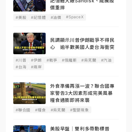
記憶體大廠Sandisk、威騰股
價重摔
#SpaceX
#美股
#記憶體
#油價
民調顯示川普伊朗戰爭不得民
心 逾半數美國人憂台海衝突
#川普
#伊朗
#戰爭
#俄羅斯
#烏克蘭
#汽油
#台海
#兩岸
外食準備再漲一波？聯合國專
家警告3大因素形成完美風暴
糧食通膨即將來襲
#聯合國
#糧食
#烏克蘭
#聖嬰現象
美股早盤｜雙利多帶動標普