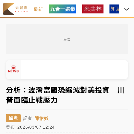
最新
父親節玩樂園！六福村今明2天「爸爸免費」 遠雄海洋
買1送1
廣告
白海豚逼近！新北高灘地停車場下午4時強制拖吊 中午
開放水門周邊紅黃線停車
中颱白海豚環流掠北海！今明防劇烈降雨 東部高溫飆
NEWS
38度
周末精選｜
慈濟遭詐10億完整始末曝！律師掮客大玩兩
分析：波灣富國恐縮減對美投資 川
面手法 郭台銘、蔡英文成關鍵
普面臨止戰壓力
本周爆款短影音｜
柯文哲帶電子手鐶拄拐杖現身／周玉
▲
蔻蔡玉真開撕爆料
▼
陳怡妏
國際
記者
周末精選｜
跨境網購族注意！EZ Way若改由政府委
發布
2026/03/07 12:24
任 預算難關如何解？