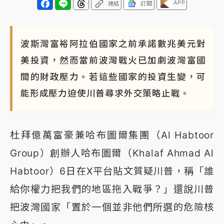
APP
連結
訂閱
蔣萬安的建中同學！47歲法律學霸戰桃園 公開上任首
要3件事
波斯灣富裕阿拉伯國家之前承諾數兆美元對
美投資，然而當前波灣戰火已加劇波灣富國
間的財政壓力。若這些國家的投資生變，可
能形成壓力迫使川普尋求外交策略止戰。
杜拜億萬富豪兼哈布圖爾集團（Al Habtoor
Group）創辦人哈布圖爾（Khalaf Ahmad Al
Habtoor）6日在X平台貼文質疑川普，稱「誰
給你權力把我們的地區拖入戰爭？」還說川普
把波灣國家「置於一個並非他們所選的危險核