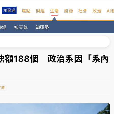
焦點
財經
生活
能源
社會
政治
AI
遠雄海洋買1送1
職場
知天氣
知運勢
部高溫飆38度
掮客大玩兩面手法 郭台銘、蔡英文成關鍵
身／周玉蔻蔡玉真開撕爆料
缺額188個 政治系因「系內
由政府委任 預算難關如何解？
開上任首要3件事
文教
遠雄海洋買1送1
部高溫飆38度
掮客大玩兩面手法 郭台銘、蔡英文成關鍵