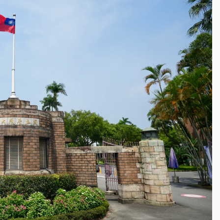
身／周玉蔻蔡玉真開撕爆料
由政府委任 預算難關如何解？
開上任首要3件事