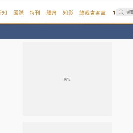
新知
國際
特刊
體育
知影
總裁會客室
廣告