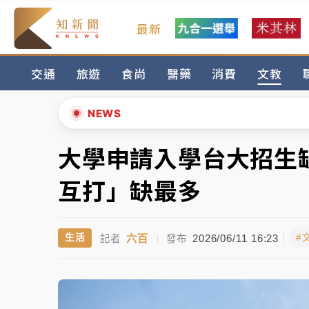
最新
父親節玩樂園！六福村今明2天「爸爸免費」 
交通
旅遊
食尚
醫藥
消費
文教
中颱白海豚環流掠北海！今明防劇烈降雨 東
周末精選｜
慈濟遭詐10億完整始末曝！律師
NEWS
本周爆款短影音｜
柯文哲帶電子手鐶拄拐杖現
大學申請入學台大招生
▲
周末精選｜
跨境網購族注意！EZ Way若改
▼
互打」缺最多
蔣萬安的建中同學！47歲法律學霸戰桃園 公
六百
2026/06/11 16:23
生活
#
記者
|
發布
父親節玩樂園！六福村今明2天「爸爸免費」 
中颱白海豚環流掠北海！今明防劇烈降雨 東
周末精選｜
慈濟遭詐10億完整始末曝！律師