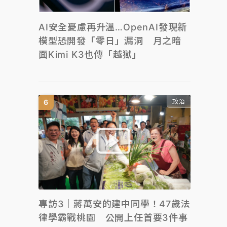
AI安全憂慮再升溫…OpenAI發現新
模型恐開發「零日」漏洞 月之暗
面Kimi K3也傳「越獄」
政治
專訪3｜蔣萬安的建中同學！47歲法
律學霸戰桃園 公開上任首要3件事