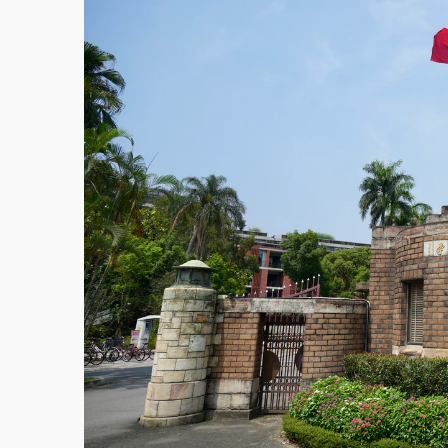
本周爆款短影音｜
柯文哲帶電子手鐶拄拐杖現
周末精選｜
跨境網購族注意！EZ Way若改
蔣萬安的建中同學！47歲法律學霸戰桃園 公