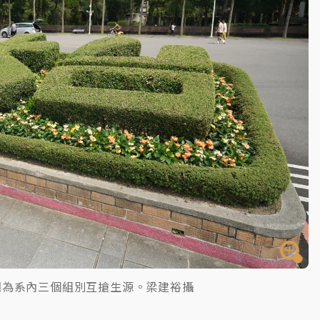
因為系內三個組別互搶生源。梁建裕攝