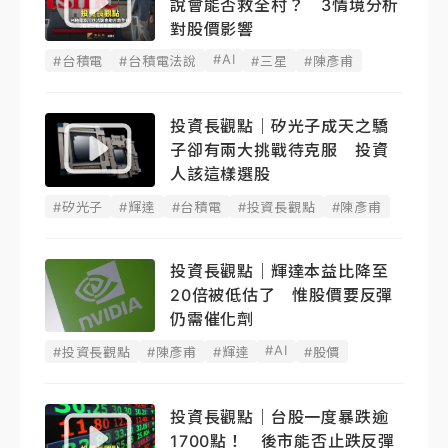
說會能否救全村？ 3情境分析
對股價影響
#AI
#台積電
#台積電法說
#三星
#陳彥甫
投資長觀點｜矽光子成天之驕
子卻有兩大挑戰待克服 投資
人該這樣選股
#矽光子
#輝達
#台積電
#投資長觀點
#陳彥甫
投資長觀點｜輝達本益比降至
20倍被低估了 惟股價要反彈
仍需催化劑
#AI
#投資長觀點
#陳彥甫
#輝達
#股價
投資長觀點｜台股一度暴跌逾
1700點！ 後市能否止跌反彈