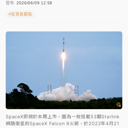
發布
2026/06/09 12:58
女律師陳昱瑄詐慈濟10億！黃金158kg遭查扣畫面曝光
#投資長觀點
台積電殺35元、台股跌近300點 被動元件、低軌衛星
及載板皆走弱
中信慈善基金會想增加董事人數！辜仲諒向法院聲請遭
駁 理由曝光
故宮《龍藏經》特展第2檔！今線上預約開賣一度塞車
周六起展出延長至晚上7時
台東農業處長涉圖利渡假村！東檢抗告成功 今重開羈
押庭
父親節泡湯了！中颱白海豚雨彈轟3天 「紅到發紫」降
雨熱區曝
SpaceX即將於本周上市，圖為一枚搭載53顆Starlink
網路衛星的SpaceX Falcon 9火箭，於2022年4月21