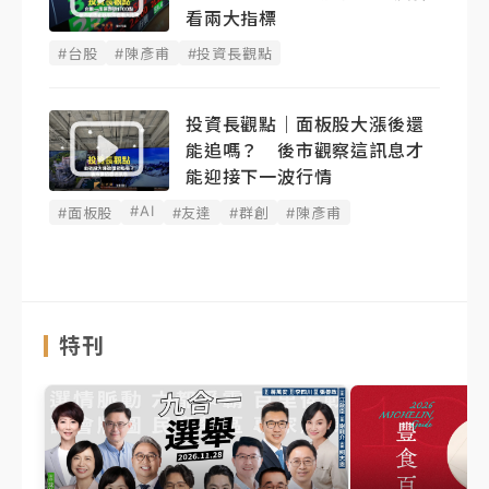
看兩大指標
#台股
#陳彥甫
#投資長觀點
投資長觀點｜面板股大漲後還
能追嗎？ 後市觀察這訊息才
能迎接下一波行情
#AI
#面板股
#友達
#群創
#陳彥甫
特刊