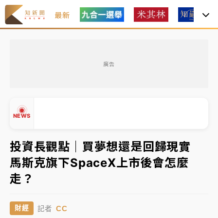
最新
女律師陳昱瑄詐慈濟10億！黃金158kg遭查扣畫面曝光
廣告
台積電殺35元、台股跌近300點 被動元件、低軌衛星
及載板皆走弱
中信慈善基金會想增加董事人數！辜仲諒向法院聲請遭
NEWS
駁 理由曝光
故宮《龍藏經》特展第2檔！今線上預約開賣一度塞車
投資長觀點｜買夢想還是回歸現實
周六起展出延長至晚上7時
馬斯克旗下SpaceX上市後會怎麼
台東農業處長涉圖利渡假村！東檢抗告成功 今重開羈
▲
走？
押庭
▼
父親節泡湯了！中颱白海豚雨彈轟3天 「紅到發紫」降
CC
財經
記者
雨熱區曝