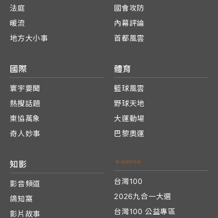
法庭
國會攻防
暖流
內幕評論
地方大小事
首都風雲
國際
體育
寰宇要聞
籃球風雲
熱搜話題
野球天地
東協萬象
大運動場
奇人妙事
巴黎奧運
知影
台灣100
影音頻道
2026九合一大選
鴿知窩
台灣100 公益專區
影片故事