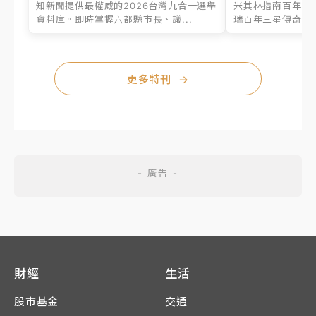
知新聞提供最權威的2026台灣九合一選舉
米其林指南百年之
資料庫。即時掌握六都縣市長、議...
瑞百年三星傳奇、台
更多特刊
→
財經
生活
股市基金
交通