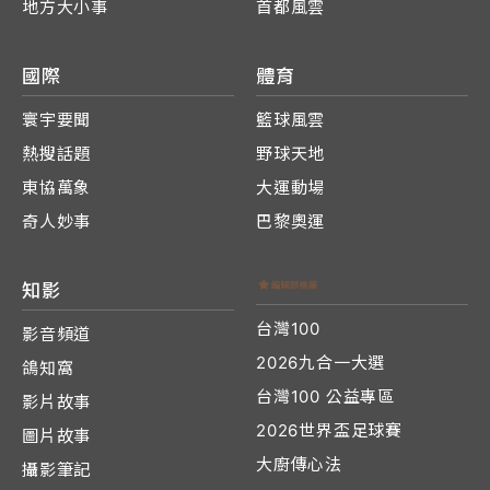
地方大小事
首都風雲
國際
體育
寰宇要聞
籃球風雲
熱搜話題
野球天地
東協萬象
大運動場
奇人妙事
巴黎奧運
知影
台灣100
影音頻道
2026九合一大選
鴿知窩
台灣100 公益專區
影片故事
2026世界盃足球賽
圖片故事
大廚傳心法
攝影筆記