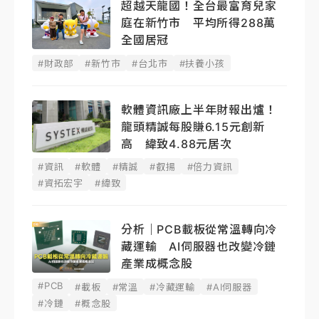
超越天龍國！全台最富育兒家
庭在新竹市 平均所得288萬
全國居冠
#財政部
#新竹市
#台北市
#扶養小孩
軟體資訊廠上半年財報出爐！
龍頭精誠每股賺6.15元創新
高 緯致4.88元居次
#資訊
#軟體
#精誠
#叡揚
#倍力資訊
#資拓宏宇
#緯致
分析｜PCB載板從常溫轉向冷
藏運輸 AI伺服器也改變冷鏈
產業成概念股
#PCB
#載板
#常溫
#冷藏運輸
#AI伺服器
#冷鏈
#概念股