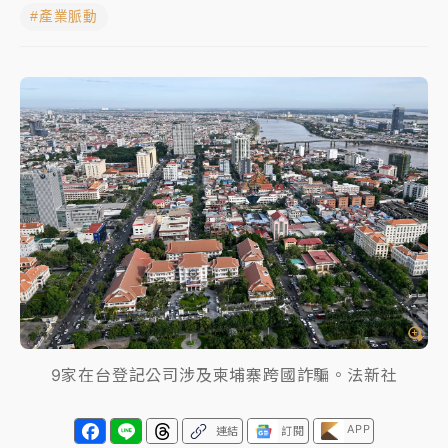
#產業脈動
周末精選｜
鎢業董座離奇命喪豪宅！檢警3方向追出前
員工犯案 破案關鍵曝
最好玩的父親節！「爸氣集合」出發工程冒險島 邀社
福孩童齊暢玩
強風長浪襲馬祖！「白海豚」逼近劃設警戒區 違規戲
水觀浪恐重罰失血
白海豚瘦身！中部以北防劇烈降水 本周天氣展望「多
雨不穩定」
周末精選｜
苯駢芘無安全攝取值！致癌苦茶油下肚 毒
物醫籲多吃蔬果代謝
《知新聞》揭「運科計畫」人體實驗黑幕 運動部不追
9家在台登記公司涉及柬埔寨跨國詐騙。法新社
究！遭監委質疑
台股處置新制明天上路 4大鬆綁一次看
APP
連結
訂閱