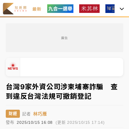
最新
最好玩的父親節！「爸氣集合」出發工程冒險島 邀社
福孩童齊暢玩
廣告
強風長浪襲馬祖！「白海豚」逼近劃設警戒區 違規戲
水觀浪恐重罰失血
白海豚瘦身！中部以北防劇烈降水 本周天氣展望「多
NEWS
雨不穩定」
周末精選｜
苯駢芘無安全攝取值！致癌苦茶油下肚 毒
台灣9家外資公司涉柬埔寨詐騙 查
物醫籲多吃蔬果代謝
到違反台灣法規可撤銷登記
▲
《知新聞》揭「運科計畫」人體實驗黑幕 運動部不追
▼
究！遭監委質疑
林巧雁
財經
記者
發布
2025/10/15 16:08
(更新 2025/10/15 17:14)
台股處置新制明天上路 4大鬆綁一次看