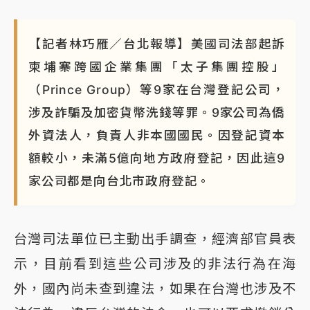
周末精選｜
鎢業董座離奇命喪豪宅！檢警3方向追出前
員工犯案 破案關鍵曝
【記者林巧雁／台北報導】美國司法部起訴
柬埔寨跨國企業集團「太子集團控股」
（Prince Group）等9家在台灣登記公司，
涉及詐騙及加密貨幣洗錢等罪。9家公司為僑
外資法人，負責人非本國國民。因登記資本
額較小，未滿5億向地方政府登記，因此這9
家公司都是向台北市政府登記。
台灣司法單位已主動出手調查，經濟部官員表
示，目前看到這些公司涉及的非法行為在海
外，國內尚未查到違法，如果在台灣也涉及不