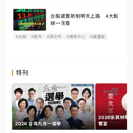
台股處置新制明天上路 4大鬆
綁一次看
#台股
#股市
#證交所
#櫃買中心
#處置股
特刊
2026米其林專
2026 台灣九合一選舉
饗宴