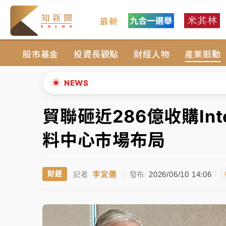
最新
油價持續凍漲！ 中油宣布下周一汽柴油價格
股市基金
投資長觀點
財經人物
產業脈動
中颱白海豚進逼！台北喜來登圍籬傾倒砸傷人
有片｜
白海豚暴風圈逼近！新北淡水赫見龍捲
NEWS
中颱白海豚風雨來了！中部以北防豪雨 今晚
貿聯砸近286億收購Inte
▲
白海豚逼近！北市水門只出不進 未移置車輛最
▼
料中心市場布局
油價持續凍漲！ 中油宣布下周一汽柴油價格
李宜儒
2026/06/10 14:06
財經
記者
|
發布
中颱白海豚進逼！台北喜來登圍籬傾倒砸傷人
有片｜
白海豚暴風圈逼近！新北淡水赫見龍捲
中颱白海豚風雨來了！中部以北防豪雨 今晚