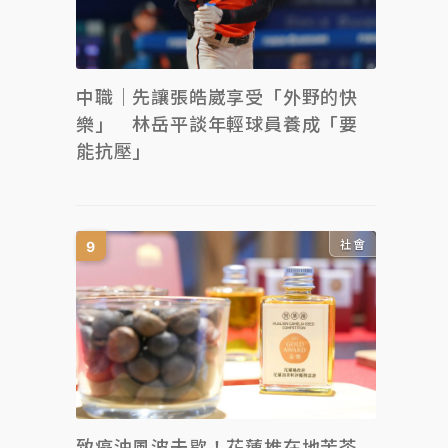
中職｜先讓張皓崴享受「外野的快
樂」 林岳平談年輕球員養成「要
能抗壓」
社會
致癌油風波未歇！花蓮推在地苦茶