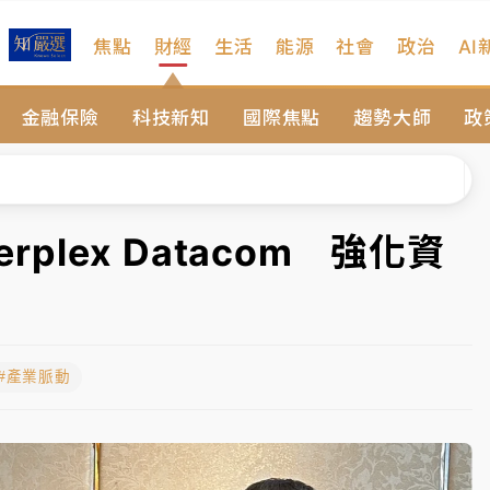
焦點
財經
生活
能源
社會
政治
AI
維持不變
金融保險
科技新知
國際焦點
趨勢大師
政
 民權西路鷹架倒塌壓2車
風 榕樹連根拔起
、明天影響最劇烈
rplex Datacom 強化資
高罰4800＋拖吊費
維持不變
#產業脈動
 民權西路鷹架倒塌壓2車
風 榕樹連根拔起
、明天影響最劇烈