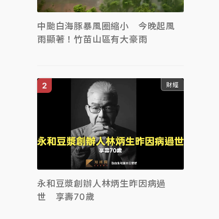
中颱白海豚暴風圈縮小 今晚起風
雨顯著！竹苗山區有大豪雨
財經
永和豆漿創辦人林炳生昨因病過
世 享壽70歲