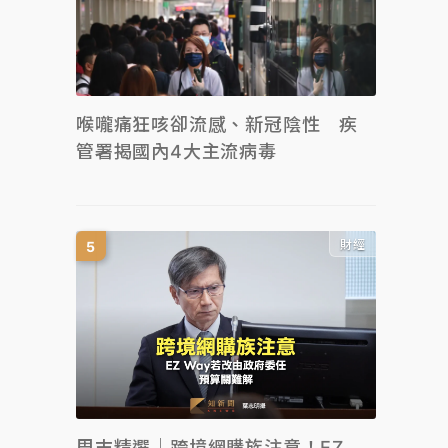
喉嚨痛狂咳卻流感、新冠陰性 疾
管署揭國內4大主流病毒
財經
周末精選｜跨境網購族注意！EZ