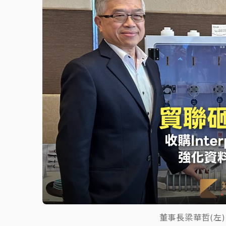
白海豚逼近！北市水門只出不進 未移置車輛最
董事長梁華哲(左