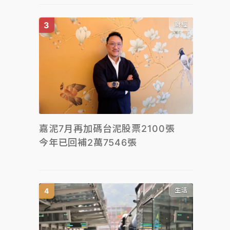
財經
嘉泥7月再加碼台泥股票2100張
今年已回補2萬7546張
生活