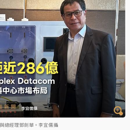
高罰4800＋拖吊費
)與總經理鄧劍華。李宜儒攝