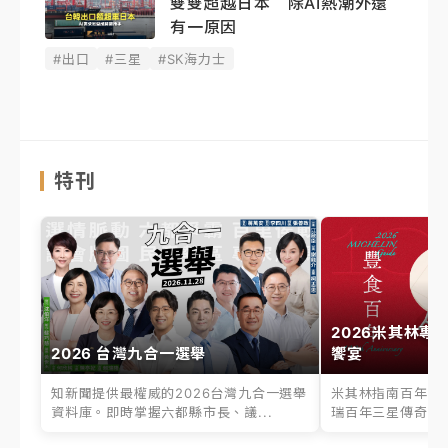
雙雙超越日本 除AI熱潮外還
有一原因
#出口
#三星
#SK海力士
特刊
2026米其林專
2026 台灣九合一選舉
饗宴
知新聞提供最權威的2026台灣九合一選舉
米其林指南百年之
資料庫。即時掌握六都縣市長、議...
瑞百年三星傳奇、台