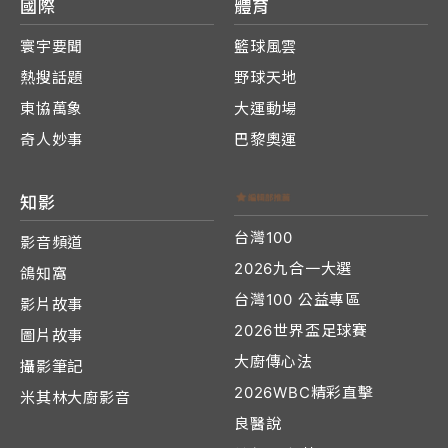
國際
體育
寰宇要聞
籃球風雲
熱搜話題
野球天地
東協萬象
大運動場
奇人妙事
巴黎奧運
知影
台灣100
影音頻道
2026九合一大選
鴿知窩
台灣100 公益專區
影片故事
2026世界盃足球賽
圖片故事
大廚傳心法
攝影筆記
2026WBC精彩直擊
米其林大廚影音
良醫說