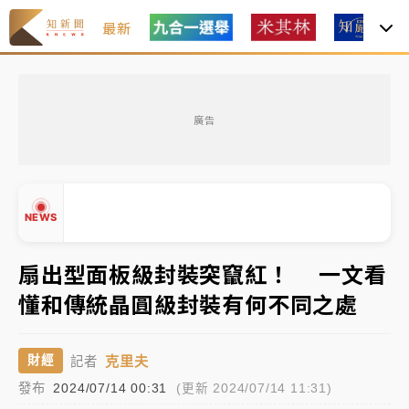
最新
中颱白海豚風雨來了！中部以北防豪雨 今晚、明天影
響最劇烈
廣告
白海豚逼近！北市水門只出不進 未移置車輛最高罰
4800＋拖吊費
白海豚逼近！新北高灘地停車場下午4時強制拖吊 中午
NEWS
開放水門周邊紅黃線停車
父親節玩樂園！六福村今明2天「爸爸免費」 遠雄海洋
扇出型面板級封裝突竄紅！ 一文看
買1送1
懂和傳統晶圓級封裝有何不同之處
中颱白海豚環流掠北海！今明防劇烈降雨 東部高溫飆
▲
38度
▼
克里夫
財經
記者
中颱白海豚風雨來了！中部以北防豪雨 今晚、明天影
發布
2024/07/14 00:31
(更新 2024/07/14 11:31)
響最劇烈