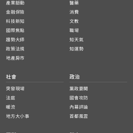
產業脈動
醫藥
金融保險
消費
科技新知
文教
國際焦點
職場
趨勢大師
知天氣
政策法規
知運勢
地產房市
社會
政治
突發現場
黨政要聞
法庭
國會攻防
暖流
內幕評論
地方大小事
首都風雲