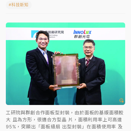
#科技新知
白海豚逼近！北市水門只出不進 未移置車輛最高罰
4800＋拖吊費
白海豚逼近！新北高灘地停車場下午4時強制拖吊 中午
開放水門周邊紅黃線停車
父親節玩樂園！六福村今明2天「爸爸免費」 遠雄海洋
買1送1
中颱白海豚環流掠北海！今明防劇烈降雨 東部高溫飆
38度
工研院與群創合作面板型封裝，由於面板的基版面積較
大 且為方形，很適合方型晶 片，面積利用率上可高達
95%，突顯出「面板級扇 出型封裝」在面積使用率 及