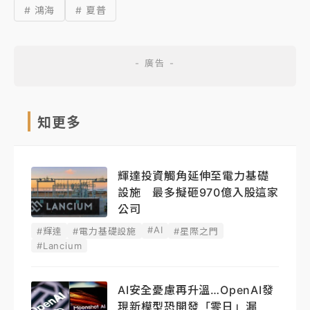
# 鴻海
# 夏普
知更多
輝達投資觸角延伸至電力基礎
設施 最多擬砸970億入股這家
公司
#AI
#輝達
#電力基礎設施
#星際之門
#Lancium
AI安全憂慮再升溫…OpenAI發
現新模型恐開發「零日」漏