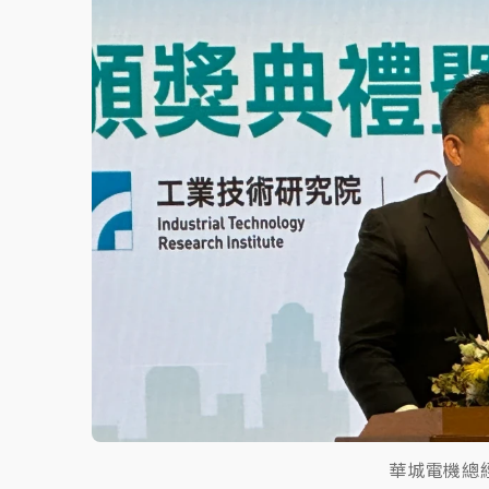
中颱白海豚環流掠北海！今明防劇烈降雨 東
周末精選｜
慈濟遭詐10億完整始末曝！律師
本周爆款短影音｜
柯文哲帶電子手鐶拄拐杖現
周末精選｜
跨境網購族注意！EZ Way若改
蔣萬安的建中同學！47歲法律學霸戰桃園 公
華城電機總