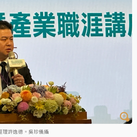
部高溫飆38度
掮客大玩兩面手法 郭台銘、蔡英文成關鍵
身／周玉蔻蔡玉真開撕爆料
由政府委任 預算難關如何解？
開上任首要3件事
經理許逸德。吳珍儀攝