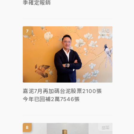
季確定報銷
財經
嘉泥7月再加碼台泥股票2100張
今年已回補2萬7546張
生活