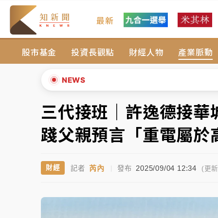
最新
父親節玩樂園！六福村今明2天「爸爸免費」 
股市基金
投資長觀點
財經人物
產業脈動
白海豚逼近！新北高灘地停車場下午4時強制
中颱白海豚環流掠北海！今明防劇烈降雨 東
NEWS
周末精選｜
慈濟遭詐10億完整始末曝！律師
三代接班｜許逸德接華
▲
本周爆款短影音｜
柯文哲帶電子手鐶拄拐杖現
▼
踐父親預言「重電屬於
周末精選｜
跨境網購族注意！EZ Way若改
芮內
2025/09/04 12:34
財經
記者
|
發布
蔣萬安的建中同學！47歲法律學霸戰桃園 公
(更新 
父親節玩樂園！六福村今明2天「爸爸免費」 
白海豚逼近！新北高灘地停車場下午4時強制