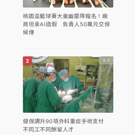
桃園盃籃球賽大量幽靈隊報名！廠
商坦承AI造假 負責人50萬元交保
候傳
生活
健保調升90項外科重症手術支付
不同工不同酬留人才