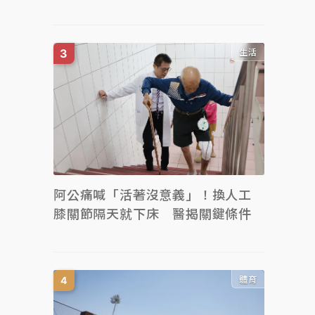
生活
阿公痛喊「活著沒意義」！換人工
膝關節隔天就下床 醫揭關鍵條件
體育