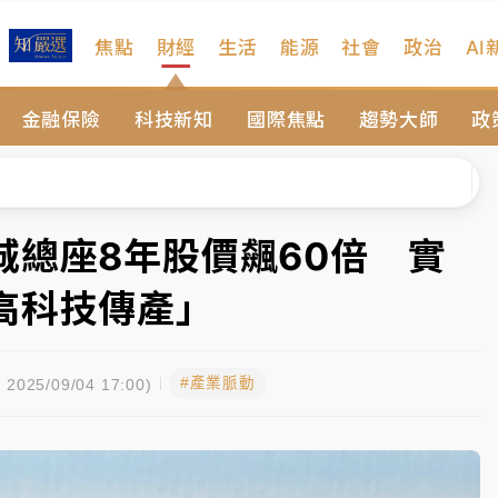
焦點
財經
生活
能源
社會
政治
AI
遠雄海洋買1送1
金融保險
科技新知
國際焦點
趨勢大師
政
拖吊 中午開放水門周邊紅黃線停車
部高溫飆38度
掮客大玩兩面手法 郭台銘、蔡英文成關鍵
城總座8年股價飆60倍 實
身／周玉蔻蔡玉真開撕爆料
高科技傳產」
由政府委任 預算難關如何解？
#產業脈動
開上任首要3件事
2025/09/04 17:00)
遠雄海洋買1送1
拖吊 中午開放水門周邊紅黃線停車