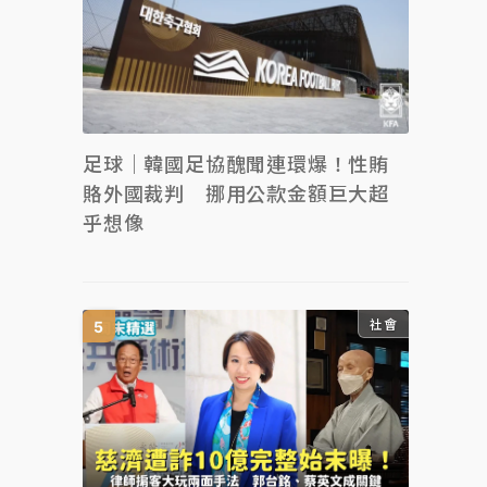
足球｜韓國足協醜聞連環爆！性賄
賂外國裁判 挪用公款金額巨大超
乎想像
社會