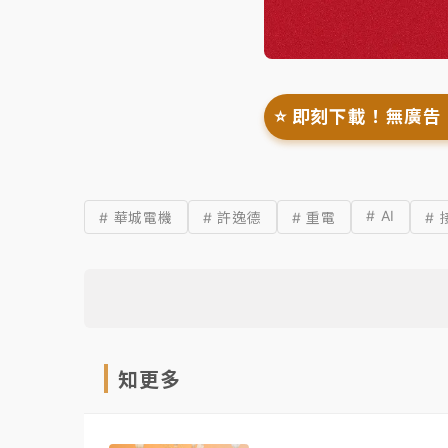
⭐️ 即刻下載！無廣告
# AI
# 華城電機
# 許逸德
# 重電
# 
知更多