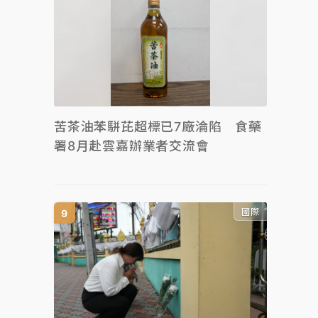
苦茶油苯駢芘超標已7廠淪陷 食藥
署8月赴雲嘉辦業者交流會
國際