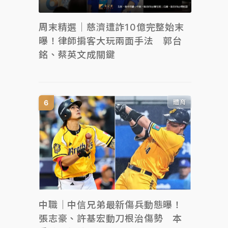
周末精選｜慈濟遭詐10億完整始末
曝！律師掮客大玩兩面手法 郭台
銘、蔡英文成關鍵
體育
中職｜中信兄弟最新傷兵動態曝！
張志豪、許基宏動刀根治傷勢 本