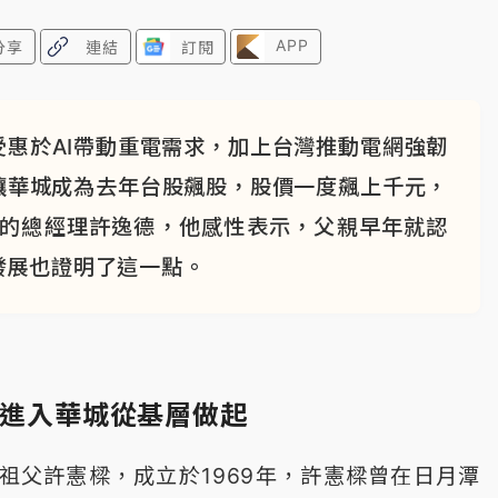
APP
分享
連結
訂閱
惠於AI帶動重電需求，加上台灣推動電網強韌
讓華城成為去年台股飆股，股價一度飆上千元，
歲的總經理許逸德，他感性表示，父親早年就認
發展也證明了這一點。
年進入華城從基層做起
祖父許憲樑，成立於1969年，許憲樑曾在日月潭