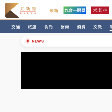
最新
中颱白海豚環流掠北海！今明防劇烈降雨 東
交通
旅遊
食尚
醫藥
消費
文教
周末精選｜
慈濟遭詐10億完整始末曝！律師
本周爆款短影音｜
柯文哲帶電子手鐶拄拐杖現
NEWS
周末精選｜
跨境網購族注意！EZ Way若改
▲
蔣萬安的建中同學！47歲法律學霸戰桃園 公
▼
中颱白海豚環流掠北海！今明防劇烈降雨 東
周末精選｜
慈濟遭詐10億完整始末曝！律師
本周爆款短影音｜
柯文哲帶電子手鐶拄拐杖現
周末精選｜
跨境網購族注意！EZ Way若改