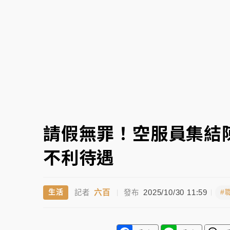
蔣萬安的建中同學！47歲法律學霸戰桃園 公
請假無罪！空服員集結
不利待遇
六百
2025/10/30 11:59
生活
#
記者
|
發布