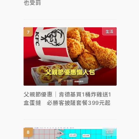
也受罰
生活
父親節優惠｜肯德基買1桶炸雞送1
盒蛋撻 必勝客披薩套餐399元起
生活