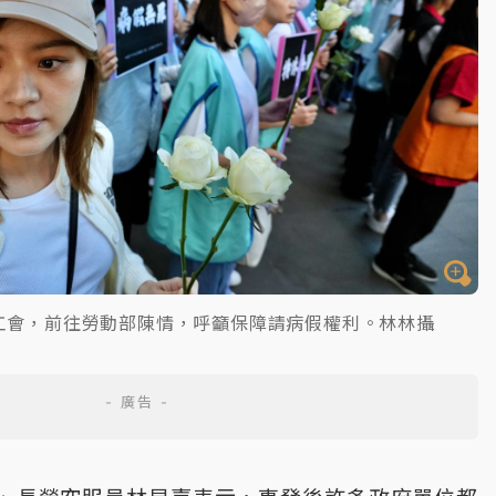
工會，前往勞動部陳情，呼籲保障請病假權利。林林攝