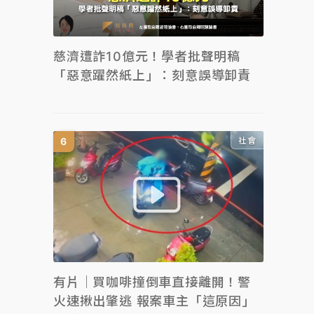
慈濟遭詐10億元！學者批聲明稿
「惡意躍然紙上」：刻意誤導卸責
社會
有片｜買咖啡撞倒車直接離開！警
火速揪出肇逃 報案車主「這原因」