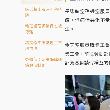
喊話禁止所有不利待
長榮航空孫姓空服
遇
療，但病情惡化不
輪班護理師請假也被
注。
刁難
請病假不應遭雇主不
今天空服員職業工會
利待遇
業工會，前往勞動部
勞動部：研議保障請
部落實對請假權益的
病假法制化