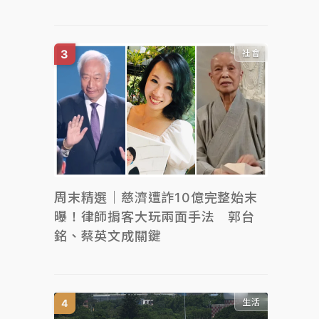
社會
周末精選｜慈濟遭詐10億完整始末
曝！律師掮客大玩兩面手法 郭台
銘、蔡英文成關鍵
生活