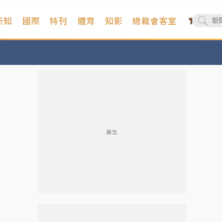
新知
國際
特刊
體育
知影
總裁會客室
廣告