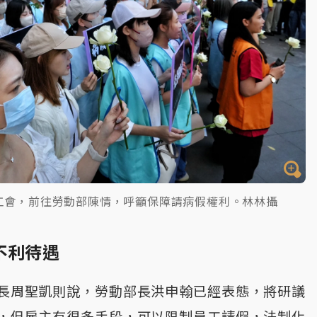
工會，前往勞動部陳情，呼籲保障請病假權利。林林攝
不利待遇
長周聖凱則說，勞動部長洪申翰已經表態，將研議
，但雇主有很多手段，可以限制員工請假，法制化