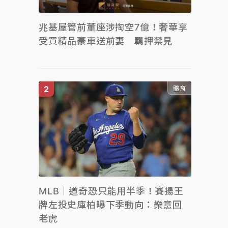
兆基屋管前董座涉掏空7億！奢華享
受買精品豪車送前妻 羈押禁見
體育
MLB｜道奇恐只能用半季！賽揚王
牌左投史庫柏曝下季動向：樂意回
老虎