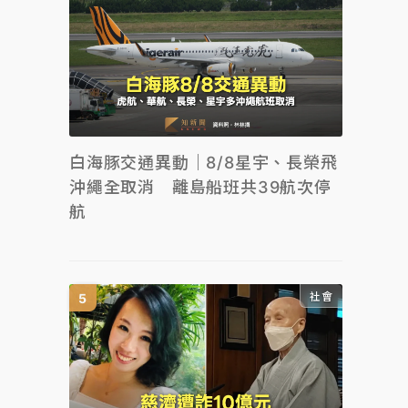
白海豚交通異動｜8/8星宇、長榮飛
沖繩全取消 離島船班共39航次停
航
社會