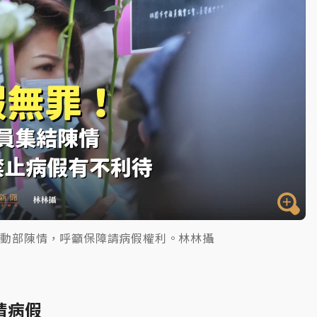
勞動部陳情，呼籲保障請病假權利。林林攝
請病假