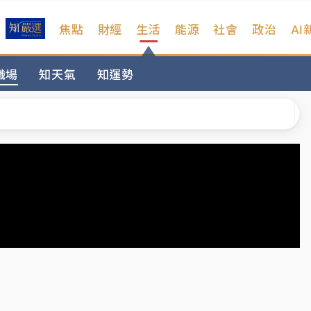
焦點
財經
生活
能源
社會
政治
AI
部高溫飆38度
職場
知天氣
知運勢
掮客大玩兩面手法 郭台銘、蔡英文成關鍵
身／周玉蔻蔡玉真開撕爆料
由政府委任 預算難關如何解？
開上任首要3件事
部高溫飆38度
掮客大玩兩面手法 郭台銘、蔡英文成關鍵
身／周玉蔻蔡玉真開撕爆料
由政府委任 預算難關如何解？