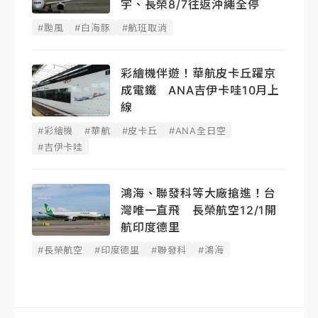
宇、長榮8/7往返沖繩全停
#颱風
#白海豚
#航班取消
彩繪機伴遊！華航皮卡丘躍京
成電鐵 ANA吉伊卡哇10月上
線
#彩繪機
#華航
#皮卡丘
#ANA全日空
#吉伊卡哇
鴻海、聯發科等大廠搶進！台
灣唯一直飛 長榮航空12/1開
航印度德里
#長榮航空
#印度德里
#聯發科
#鴻海