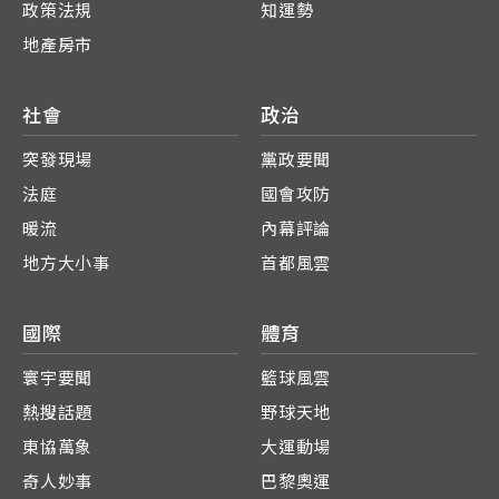
政策法規
知運勢
地產房市
社會
政治
突發現場
黨政要聞
法庭
國會攻防
暖流
內幕評論
地方大小事
首都風雲
國際
體育
寰宇要聞
籃球風雲
熱搜話題
野球天地
東協萬象
大運動場
奇人妙事
巴黎奧運