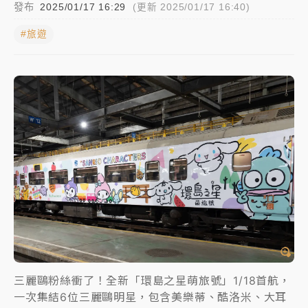
發布
2025/01/17 16:29
(更新 2025/01/17 16:40)
女律師陳昱瑄詐慈濟10億！黃金158kg遭查扣畫面曝光
#旅遊
暑假過三周才推「E宿新北打卡趣」！抽獎程序複雜 觀
旅局回應了
中信慈善基金會想增加董事人數！辜仲諒向法院聲請遭
駁 理由曝光
故宮《龍藏經》特展第2檔！今線上預約開賣一度塞車
周六起展出延長至晚上7時
台東農業處長涉圖利渡假村！東檢抗告成功 今重開羈
押庭
父親節泡湯了！中颱白海豚雨彈轟3天 「紅到發紫」降
雨熱區曝
三麗鷗粉絲衝了！全新「環島之星萌旅號」1/18首航，
一次集結6位三麗鷗明星，包含美樂蒂、酷洛米、大耳