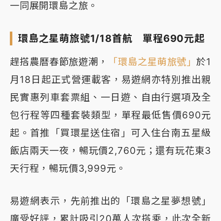
一同展開環島之旅。
環島之星萌旅號1/18首航 單程690元起
趕搭農曆春節旅遊潮，
「環島之星萌旅號」
於1
月18日起正式營運載客，易遊網亦特別推出親
民實惠列車套票組、一日遊、自由行選項及全
包行程等四種套裝類型，單程最低售價690元
起。首推「買環星送住宿」可入住台南五星級
飯店兩天一夜，暢玩價2,760元；還有玩花東3
天行程，暢玩價3,999元。
易遊網表示，先前推出的「環島之星夢想號」
廣受好評，累計吸引20萬人次搭乘，此次全新