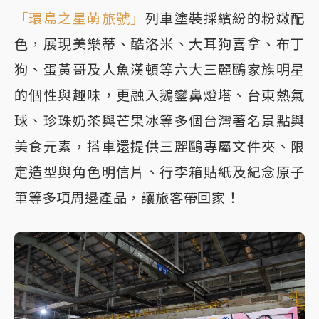
「環島之星萌旅號」
列車塗裝採繽紛的粉嫩配
色，展現美樂蒂、酷洛米、大耳狗喜拿、布丁
狗、蛋黃哥及人魚漢頓等六大三麗鷗家族明星
的個性與趣味，更融入鵝鑾鼻燈塔、台東熱氣
球、珍珠奶茶與芒果冰等多個台灣著名景點與
美食元素，搭車還提供三麗鷗專屬文件夾、限
定造型與角色明信片、行李箱貼紙及紀念原子
筆等多項周邊產品，讓旅客帶回家！