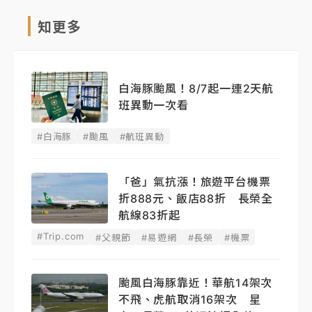
知更多
白海豚颱風！8/7起一連2天航
班異動一次看
#白海豚
#颱風
#航班異動
「爸」氣抗漲！旅遊平台機票
折888元、飯店88折 長榮全
航線83折起
#Trip.com
#父親節
#易遊網
#長榮
#機票
颱風白海豚靠近！華航14架次
不飛、虎航取消16架次 星