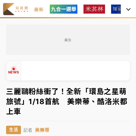
最新
女律師陳昱瑄詐慈濟10億！黃金158kg遭查扣畫面曝光
廣告
暑假過三周才推「E宿新北打卡趣」！抽獎程序複雜 觀
旅局回應了
中信慈善基金會想增加董事人數！辜仲諒向法院聲請遭
NEWS
駁 理由曝光
故宮《龍藏經》特展第2檔！今線上預約開賣一度塞車
三麗鷗粉絲衝了！全新「環島之星萌
周六起展出延長至晚上7時
旅號」1/18首航 美樂蒂、酷洛米都
台東農業處長涉圖利渡假村！東檢抗告成功 今重開羈
▲
上車
押庭
▼
父親節泡湯了！中颱白海豚雨彈轟3天 「紅到發紫」降
美樂蒂
生活
記者
雨熱區曝