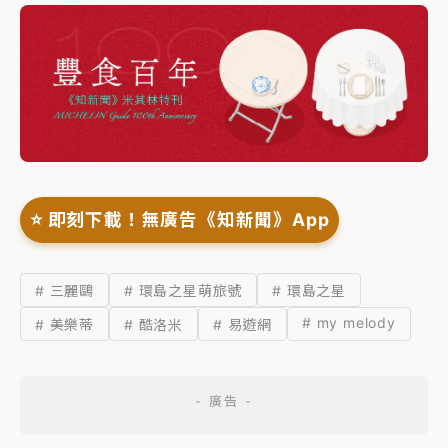
⭐️ 即刻下載！無廣告《知新聞》App
# 三麗鷗
# 環島之星萌旅號
# 環島之星
# my melody
# 美樂蒂
# 酷洛米
# 易遊網