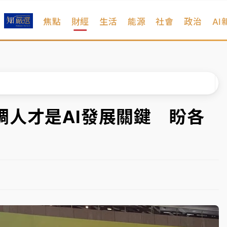
焦點
財經
生活
能源
社會
政治
AI
扣畫面曝光
序複雜 觀旅局回應了
院聲請遭駁 理由曝光
一度塞車 周六起展出延長至晚上7時
調人才是AI發展關鍵 盼各
今重開羈押庭
到發紫」降雨熱區曝
扣畫面曝光
序複雜 觀旅局回應了
院聲請遭駁 理由曝光