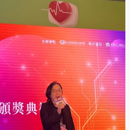
一度塞車 周六起展出延長至晚上7時
今重開羈押庭
到發紫」降雨熱區曝