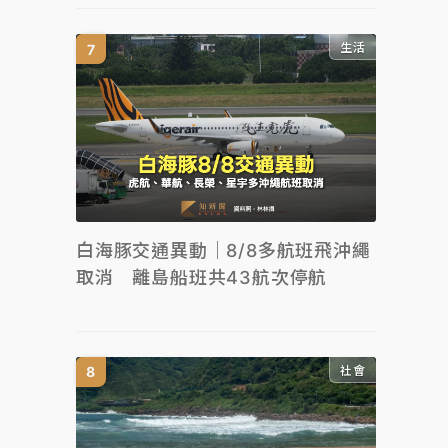
生活
白海豚交通異動｜8/8多航班飛沖繩
取消 離島船班共43航次停航
社會