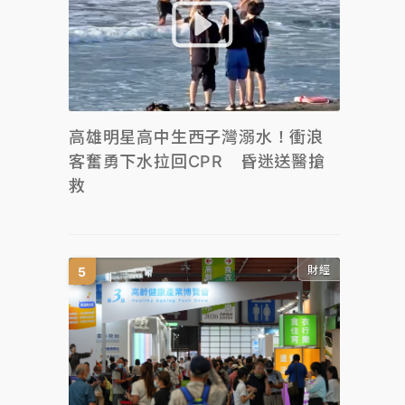
高雄明星高中生西子灣溺水！衝浪
客奮勇下水拉回CPR 昏迷送醫搶
救
財經