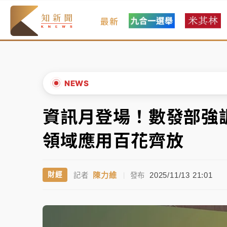
最新
女律師陳昱瑄詐慈濟10億！黃金158kg遭查
暑假過三周才推「E宿新北打卡趣」！抽獎程
中信慈善基金會想增加董事人數！辜仲諒向法
NEWS
故宮《龍藏經》特展第2檔！今線上預約開賣
資訊月登場！數發部強
▲
台東農業處長涉圖利渡假村！東檢抗告成功 
▼
領域應用百花齊放
父親節泡湯了！中颱白海豚雨彈轟3天 「紅
陳力維
2025/11/13 21:01
財經
記者
|
發布
女律師陳昱瑄詐慈濟10億！黃金158kg遭查
暑假過三周才推「E宿新北打卡趣」！抽獎程
中信慈善基金會想增加董事人數！辜仲諒向法