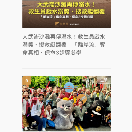
大武崙沙灘再傳溺水！救生員戲水
溺斃、搜救艇翻覆 「離岸流」奪
命真相、保命3步驟必學
生活