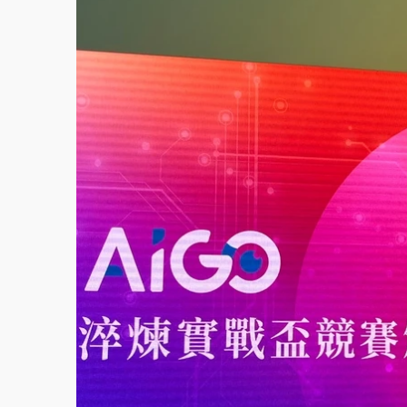
故宮《龍藏經》特展第2檔！今線上預約開賣
台東農業處長涉圖利渡假村！東檢抗告成功 
父親節泡湯了！中颱白海豚雨彈轟3天 「紅