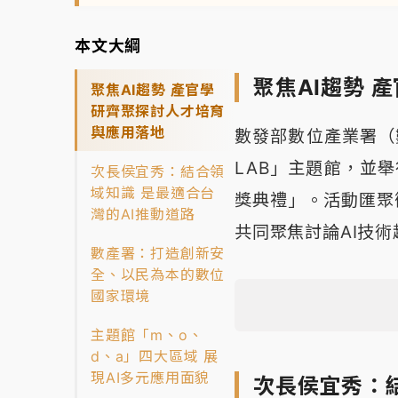
本文大綱
聚焦AI趨勢 
聚焦AI趨勢 產官學
研齊聚探討人才培育
與應用落地
數發部數位產業署（數產
LAB」主題館，並
次長侯宜秀：結合領
域知識 是最適合台
獎典禮」。活動匯聚
灣的AI推動道路
共同聚焦討論AI技
數產署：打造創新安
全、以民為本的數位
國家環境
主題館「m、o、
d、a」四大區域 展
現AI多元應用面貌
次長侯宜秀：結