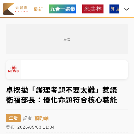
最新
女律師陳昱瑄詐慈濟10億！黃金158kg遭查扣畫面曝光
廣告
暑假過三周才推「E宿新北打卡趣」！抽獎程序複雜 觀
旅局回應了
中信慈善基金會想增加董事人數！辜仲諒向法院聲請遭
NEWS
駁 理由曝光
故宮《龍藏經》特展第2檔！今線上預約開賣一度塞車
卓揆拋「護理考題不要太難」惹議
周六起展出延長至晚上7時
衛福部長：優化命題符合核心職能
台東農業處長涉圖利渡假村！東檢抗告成功 今重開羈
▲
押庭
▼
賴昀岫
生活
記者
父親節泡湯了！中颱白海豚雨彈轟3天 「紅到發紫」降
發布
2026/05/03 11:04
雨熱區曝