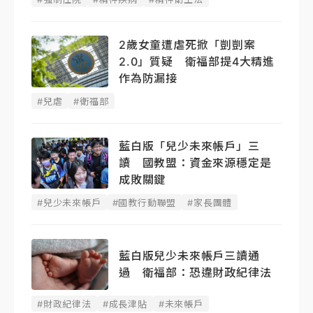
2歲女童遭虐死掀「剴剴案
2.0」質疑 衛福部提4大精進
作為防漏接
#兒虐
#衛福部
藍白版「兒少未來帳戶」三
讀 國教盟：資金來源穩定是
成敗關鍵
#兒少未來帳戶
#國教行動聯盟
#家長團體
藍白版兒少未來帳戶三讀通
過 衛福部：恐違財政紀律法
#財政紀律法
#成長津貼
#未來帳戶