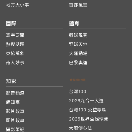
地方大小事
首都風雲
國際
體育
寰宇要聞
籃球風雲
熱搜話題
野球天地
東協萬象
大運動場
奇人妙事
巴黎奧運
知影
台灣100
影音頻道
2026九合一大選
鴿知窩
台灣100 公益專區
影片故事
2026世界盃足球賽
圖片故事
大廚傳心法
攝影筆記