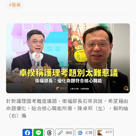
#醫藥
女律師陳昱瑄詐慈濟10億！黃金158kg遭查扣畫面曝光
暑假過三周才推「E宿新北打卡趣」！抽獎程序複雜 觀
旅局回應了
中信慈善基金會想增加董事人數！辜仲諒向法院聲請遭
駁 理由曝光
故宮《龍藏經》特展第2檔！今線上預約開賣一度塞車
周六起展出延長至晚上7時
台東農業處長涉圖利渡假村！東檢抗告成功 今重開羈
押庭
針對護理國考難度議題，衛福部長石崇良說，希望藉由
父親節泡湯了！中颱白海豚雨彈轟3天 「紅到發紫」降
命題優化，貼合核心職能所需。陳卓邦（左），賴昀岫
雨熱區曝
（右）攝
APP
連結
訂閱