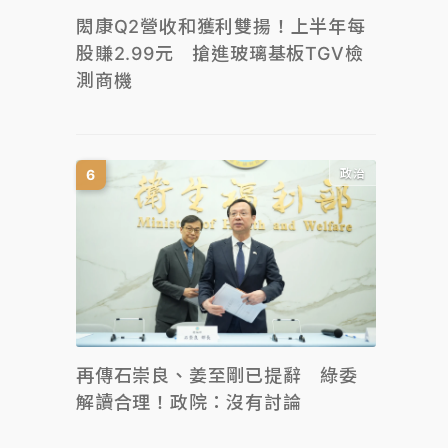
閎康Q2營收和獲利雙揚！上半年每
股賺2.99元 搶進玻璃基板TGV檢
測商機
政治
再傳石崇良、姜至剛已提辭 綠委
解讀合理！政院：沒有討論