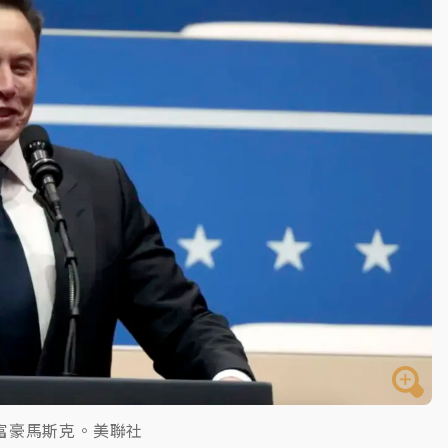
一度塞車 周六起展出延長至晚上7時
今重開羈押庭
到發紫」降雨熱區曝
富豪馬斯克。美聯社