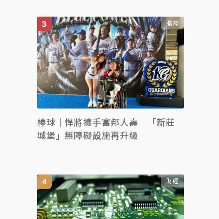
體育
棒球｜悍將攜手富邦人壽 「新莊
城堡」無障礙設施再升級
財經