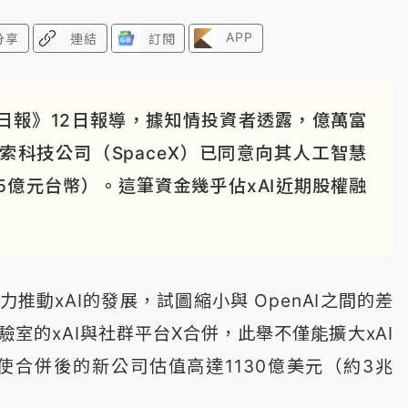
APP
分享
連結
訂閱
日報》12日報導，據知情投資者透露，億萬富
空探索科技公司（SpaceX）已同意向其人工智慧
585億元台幣）。這筆資金幾乎佔xAI近期股權融
動xAI的發展，試圖縮小與 OpenAI之間的差
室的xAI與社群平台X合併，此舉不僅能擴大xAI
使合併後的新公司估值高達1130億美元（約3兆