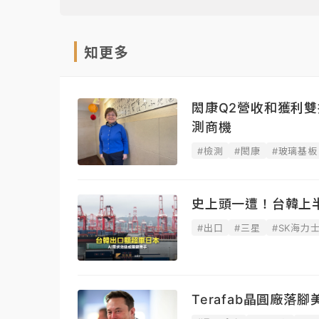
知更多
閎康Q2營收和獲利雙
測商機
#檢測
#閎康
#玻璃基板
史上頭一遭！台韓上
#出口
#三星
#SK海力
Terafab晶圓廠