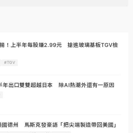
揚！上半年每股賺2.99元 搶進玻璃基板TGV檢
#TGV
半年出口雙雙超越日本 除AI熱潮外還有一原因
士
落腳美國德州 馬斯克發豪語「把尖端製造帶回美國」