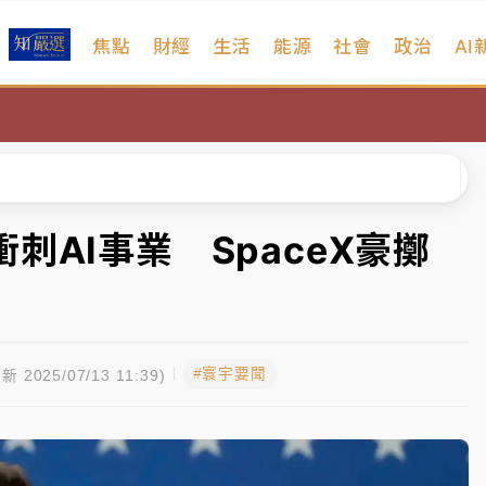
焦點
財經
生活
能源
社會
政治
AI
扣畫面曝光
序複雜 觀旅局回應了
院聲請遭駁 理由曝光
一度塞車 周六起展出延長至晚上7時
刺AI事業 SpaceX豪擲
今重開羈押庭
到發紫」降雨熱區曝
#寰宇要聞
扣畫面曝光
新 2025/07/13 11:39)
序複雜 觀旅局回應了
院聲請遭駁 理由曝光