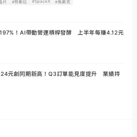
#SpaceX
I晶片
#特斯拉
#馬斯克
97%！AI帶動營運槓桿發酵 上半年每賺4.12元
.24元創同期新高！Q3訂單能見度提升 業績持