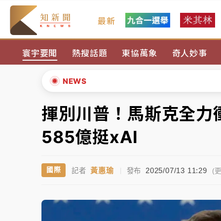
最新
女律師陳昱瑄詐慈濟10億！黃金158kg遭查
寰宇要聞
熱搜話題
東協萬象
奇人妙事
暑假過三周才推「E宿新北打卡趣」！抽獎程
中信慈善基金會想增加董事人數！辜仲諒向法
NEWS
故宮《龍藏經》特展第2檔！今線上預約開賣
揮別川普！馬斯克全力衝
▲
台東農業處長涉圖利渡假村！東檢抗告成功 
▼
585億挺xAI
父親節泡湯了！中颱白海豚雨彈轟3天 「紅
黃惠瑜
2025/07/13 11:29
國際
記者
|
發布
女律師陳昱瑄詐慈濟10億！黃金158kg遭查
(更
暑假過三周才推「E宿新北打卡趣」！抽獎程
中信慈善基金會想增加董事人數！辜仲諒向法