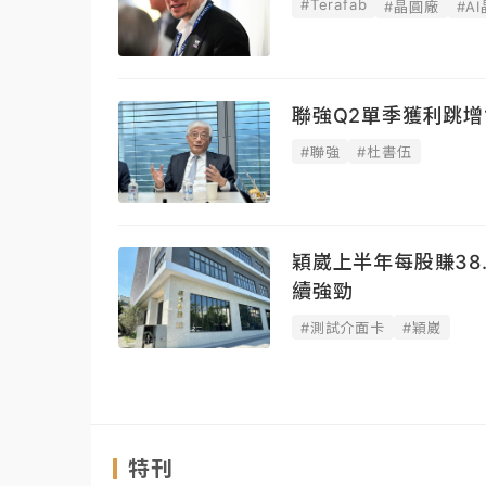
#Terafab
#晶圓廠
#A
聯強Q2單季獲利跳增1
#聯強
#杜書伍
穎崴上半年每股賺38
續強勁
#測試介面卡
#穎崴
特刊