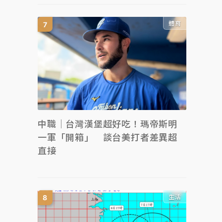
體育
中職｜台灣漢堡超好吃！瑪帝斯明
一軍「開箱」 談台美打者差異超
直接
生活