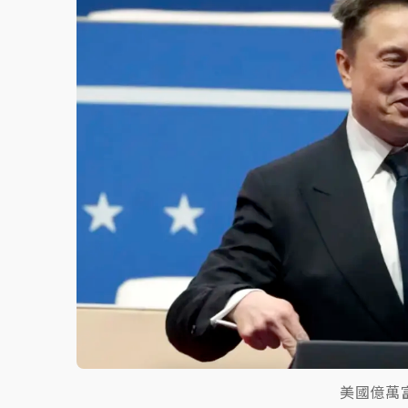
故宮《龍藏經》特展第2檔！今線上預約開賣
台東農業處長涉圖利渡假村！東檢抗告成功 
父親節泡湯了！中颱白海豚雨彈轟3天 「紅
美國億萬