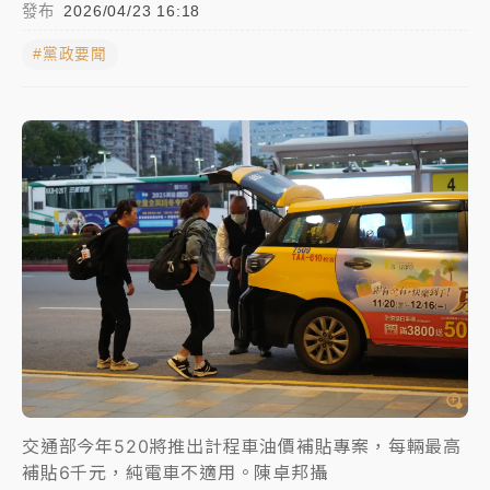
發布
2026/04/23 16:18
女律師陳昱瑄詐慈濟10億！黃金158kg遭查扣畫面曝光
#黨政要聞
暑假過三周才推「E宿新北打卡趣」！抽獎程序複雜 觀
旅局回應了
中信慈善基金會想增加董事人數！辜仲諒向法院聲請遭
駁 理由曝光
故宮《龍藏經》特展第2檔！今線上預約開賣一度塞車
周六起展出延長至晚上7時
台東農業處長涉圖利渡假村！東檢抗告成功 今重開羈
押庭
父親節泡湯了！中颱白海豚雨彈轟3天 「紅到發紫」降
雨熱區曝
交通部今年520將推出計程車油價補貼專案，每輛最高
補貼6千元，純電車不適用。陳卓邦攝