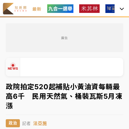
最新
女律師陳昱瑄詐慈濟10億！黃金158kg遭查扣畫面曝光
廣告
暑假過三周才推「E宿新北打卡趣」！抽獎程序複雜 觀
旅局回應了
中信慈善基金會想增加董事人數！辜仲諒向法院聲請遭
NEWS
駁 理由曝光
故宮《龍藏經》特展第2檔！今線上預約開賣一度塞車
政院拍定520起補貼小黃油資每輛最
周六起展出延長至晚上7時
高6千 民用天然氣、桶裝瓦斯5月凍
台東農業處長涉圖利渡假村！東檢抗告成功 今重開羈
▲
漲
押庭
▼
父親節泡湯了！中颱白海豚雨彈轟3天 「紅到發紫」降
法亞施
政治
記者
雨熱區曝