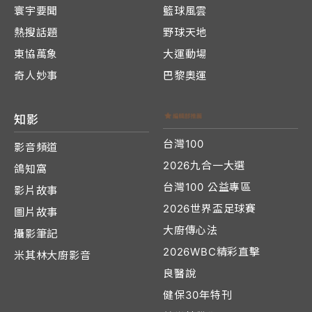
寰宇要聞
籃球風雲
熱搜話題
野球天地
東協萬象
大運動場
奇人妙事
巴黎奧運
知影
台灣100
影音頻道
2026九合一大選
鴿知窩
台灣100 公益專區
影片故事
2026世界盃足球賽
圖片故事
大廚傳心法
攝影筆記
2026WBC精彩直擊
米其林大廚影音
良醫說
健保30年特刊