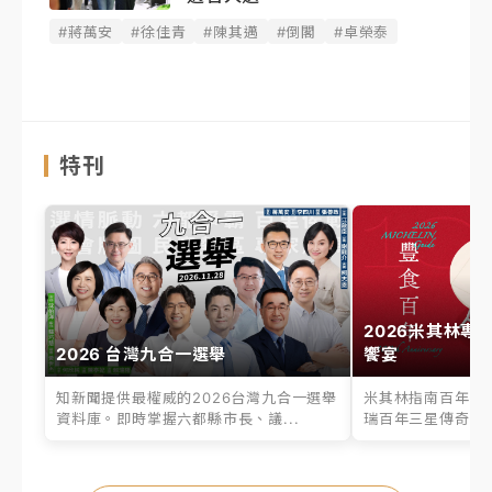
#蔣萬安
#徐佳青
#陳其邁
#倒閣
#卓榮泰
特刊
2026米其林專
2026 台灣九合一選舉
饗宴
知新聞提供最權威的2026台灣九合一選舉
米其林指南百年之
資料庫。即時掌握六都縣市長、議...
瑞百年三星傳奇、台