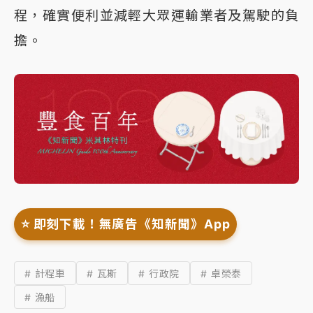
程，確實便利並減輕大眾運輸業者及駕駛的負
擔。
⭐️ 即刻下載！無廣告《知新聞》App
# 計程車
# 瓦斯
# 行政院
# 卓榮泰
# 漁船