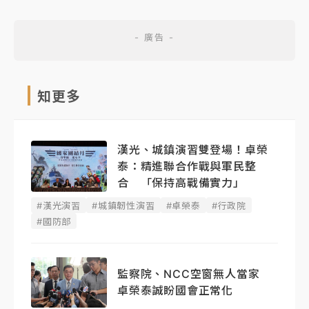
知更多
漢光、城鎮演習雙登場！卓榮
泰：精進聯合作戰與軍民整
合 「保持高戰備實力」
#漢光演習
#城鎮韌性演習
#卓榮泰
#行政院
#國防部
監察院、NCC空窗無人當家
卓榮泰誠盼國會正常化