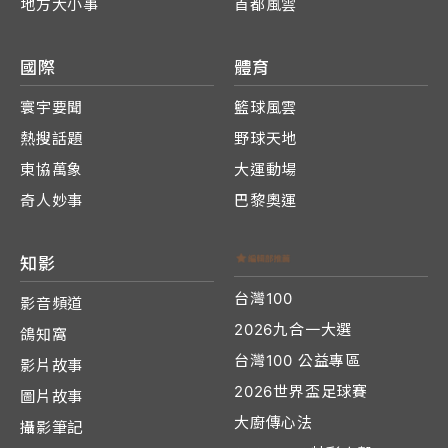
地方大小事
首都風雲
國際
體育
寰宇要聞
籃球風雲
熱搜話題
野球天地
東協萬象
大運動場
奇人妙事
巴黎奧運
知影
台灣100
影音頻道
2026九合一大選
鴿知窩
台灣100 公益專區
影片故事
2026世界盃足球賽
圖片故事
大廚傳心法
攝影筆記