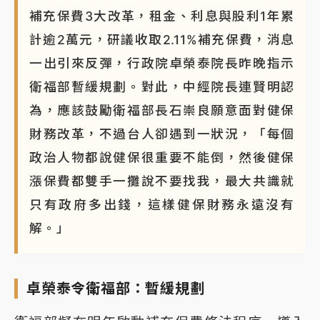
補充保費3大改革，租金、利息與股利1年累
蔣萬安的建中同學！47歲法律學霸戰桃園 公開上任首
要3件事
計逾2萬元，研議收取2.11%補充保費，消息
一出引來反彈，行政院卓榮泰院長昨晚指示
衛福部暫緩規劃。對此，中經院長連賢明認
為，應該鼓勵衛福部長石崇良願意面對健保
財務改革，不過台人卻遇到一狀況，「每個
政治人物都說健保很重要不能倒，然後健保
漲保費都雙手一攤說不要找我，最大共識就
只有政府多出錢，這樣健保財務永遠沒有
解。」
卓榮泰令衛福部：暫緩規劃