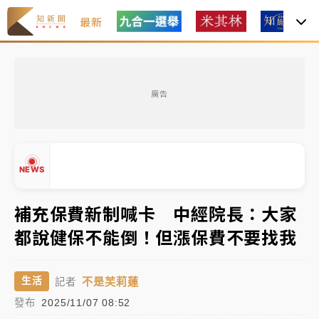
最新
父親節玩樂園！六福村今明2天「爸爸免費」 遠雄海洋
買1送1
廣告
白海豚逼近！新北高灘地停車場下午4時強制拖吊 中午
開放水門周邊紅黃線停車
中颱白海豚環流掠北海！今明防劇烈降雨 東部高溫飆
NEWS
38度
周末精選｜
慈濟遭詐10億完整始末曝！律師掮客大玩兩
補充保費新制喊卡 中經院長：大家
面手法 郭台銘、蔡英文成關鍵
都說健保不能倒！但漲保費不要找我
本周爆款短影音｜
柯文哲帶電子手鐶拄拐杖現身／周玉
▲
蔻蔡玉真開撕爆料
▼
不是芙莉蓮
生活
記者
周末精選｜
跨境網購族注意！EZ Way若改由政府委
發布
2025/11/07 08:52
任 預算難關如何解？