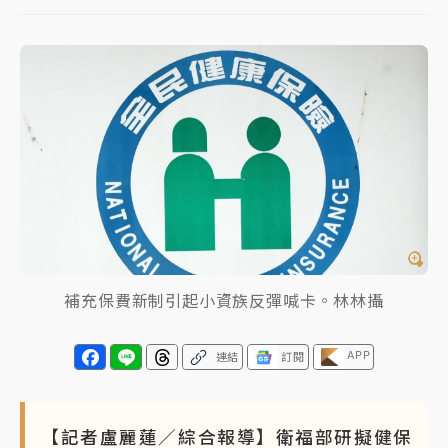
蔣萬安的建中同學！47歲法律學霸戰桃園 公開上任首
要3件事
父親節玩樂園！六福村今明2天「爸爸免費」 遠雄海洋
買1送1
白海豚逼近！新北高灘地停車場下午4時強制拖吊 中午
開放水門周邊紅黃線停車
中颱白海豚環流掠北海！今明防劇烈降雨 東部高溫飆
38度
周末精選｜
慈濟遭詐10億完整始末曝！律師掮客大玩兩
補充保費新制引起小資族反彈喊卡。林林攝
面手法 郭台銘、蔡英文成關鍵
本周爆款短影音｜
柯文哲帶電子手鐶拄拐杖現身／周玉
APP
連結
訂閱
蔻蔡玉真開撕爆料
周末精選｜
跨境網購族注意！EZ Way若改由政府委
任 預算難關如何解？
【記者盧麗蓮／綜合報導】衛福部研擬健保