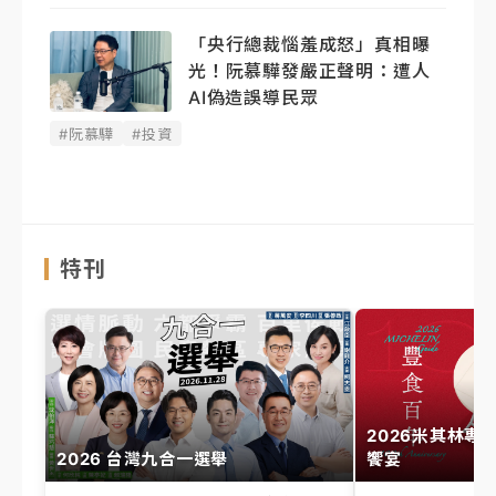
「央行總裁惱羞成怒」真相曝
光！阮慕驊發嚴正聲明： 遭人
AI偽造誤導民眾
#阮慕驊
#投資
特刊
2026米其林專
2026 台灣九合一選舉
饗宴