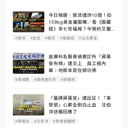
今日精選｜慈濟遭詐10億！扣
158kg黃金畫面曝／看《龍藏
經》享七世福報？今預約又塞
了
#慈濟
#故宮
#酷澎
#龍藏經
#台北雙星
皮膚科名醫黃禎憲診所「蔣萬
安布條」遭炎上 員工揭內
幕：他根本是在做功德
#黃禎憲
#黃禎憲診所
#蔣萬安
「蓋牌蔣萬安」遭出征！「東
發號」心累全刷白止血 沈伯
洋送暖回應了
#蔣萬安
#沈伯洋
#東發號麵線