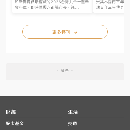
知新聞提供最權威的2026台灣九合一選舉
米其林指南百年之
資料庫。即時掌握六都縣市長、議...
瑞百年三星傳奇、台
更多特刊
→
財經
生活
股市基金
交通