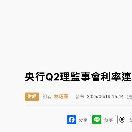
白海豚逼近！北市水門只出不進 未移置車輛最
央行Q2理監事會利率
林巧雁
2025/06/19 15:44
財經
記者
|
發布
(更
分享
分享