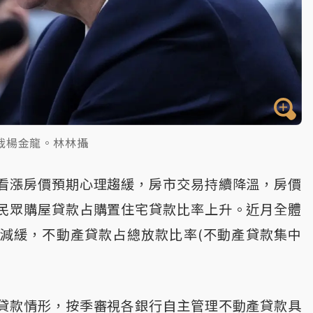
裁楊金龍。林林攝
看漲房價預期心理趨緩，房市交易持續降溫，房價
民眾購屋貸款占購置住宅貸款比率上升。近月全體
減緩，不動產貸款占總放款比率(不動產貸款集中
貸款情形，按季審視各銀行自主管理不動產貸款具