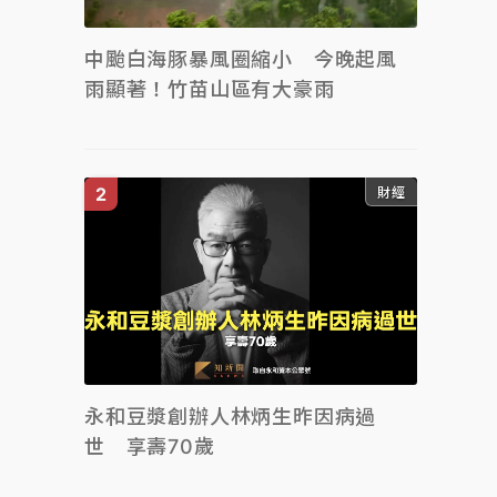
中颱白海豚暴風圈縮小 今晚起風
雨顯著！竹苗山區有大豪雨
財經
永和豆漿創辦人林炳生昨因病過
世 享壽70歲