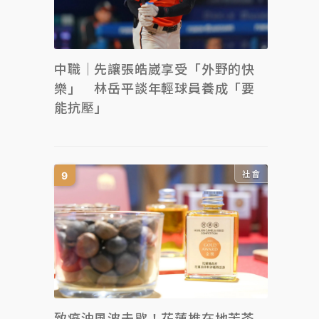
中職｜先讓張皓崴享受「外野的快
樂」 林岳平談年輕球員養成「要
能抗壓」
社會
致癌油風波未歇！花蓮推在地苦茶