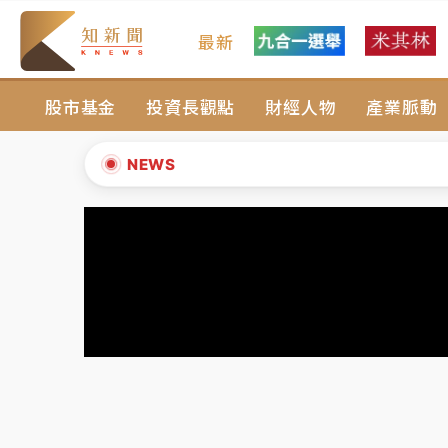
最新
油價持續凍漲！ 中油宣布下周一汽柴油價格
股市基金
投資長觀點
財經人物
產業脈動
中颱白海豚進逼！台北喜來登圍籬傾倒砸傷人
有片｜
白海豚暴風圈逼近！新北淡水赫見龍捲
NEWS
中颱白海豚風雨來了！中部以北防豪雨 今晚
▲
白海豚逼近！北市水門只出不進 未移置車輛最
▼
油價持續凍漲！ 中油宣布下周一汽柴油價格
中颱白海豚進逼！台北喜來登圍籬傾倒砸傷人
有片｜
白海豚暴風圈逼近！新北淡水赫見龍捲
中颱白海豚風雨來了！中部以北防豪雨 今晚