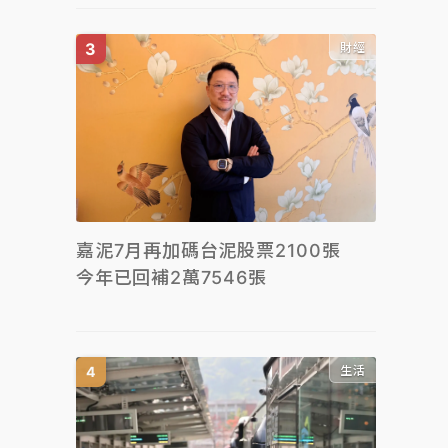
財經
嘉泥7月再加碼台泥股票2100張
今年已回補2萬7546張
生活