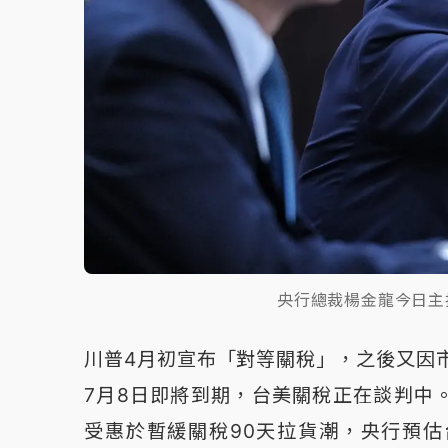
央行總裁楊金龍今日主
川普4月初宣布「對等關稅」，之後又因
7月8日即將到期，台美關稅正在談判中
受惠於暫緩關稅90天拉貨潮，央行預估