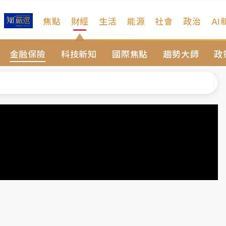
焦點
財經
生活
能源
社會
政治
AI
維持不變
金融保險
科技新知
國際焦點
趨勢大師
政
 民權西路鷹架倒塌壓2車
風 榕樹連根拔起
、明天影響最劇烈
高罰4800＋拖吊費
維持不變
 民權西路鷹架倒塌壓2車
風 榕樹連根拔起
、明天影響最劇烈