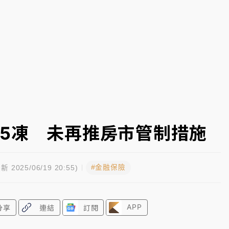
高罰4800＋拖吊費
連5凍 未再推房市管制措施
#金融保險
新 2025/06/19 20:55)
APP
分享
連結
訂閱