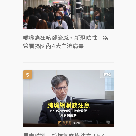
喉嚨痛狂咳卻流感、新冠陰性 疾
管署揭國內4大主流病毒
財經
周末精選｜跨境網購族注意！EZ