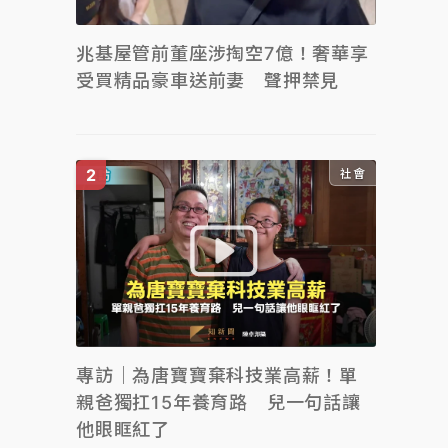
兆基屋管前董座涉掏空7億！奢華享
受買精品豪車送前妻 聲押禁見
社會
專訪｜為唐寶寶棄科技業高薪！單
親爸獨扛15年養育路 兒一句話讓
他眼眶紅了