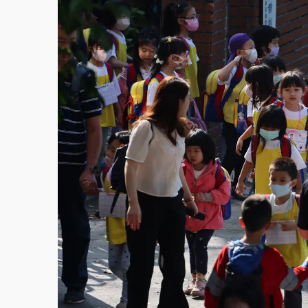
故宮《龍藏經》特展第2檔！今線上預約開賣
台東農業處長涉圖利渡假村！東檢抗告成功 
父親節泡湯了！中颱白海豚雨彈轟3天 「紅