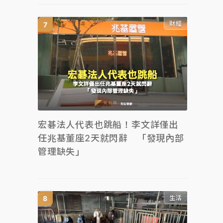
財經
宏碁法人代表也跳船！李文詳僅出
任兆基董座2天就閃辭 「發現內部
管理缺失」
生活