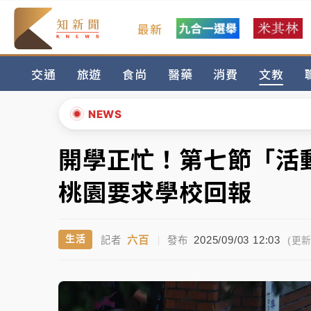
最新
女律師陳昱瑄詐慈濟10億！黃金158kg遭查
交通
旅遊
食尚
醫藥
消費
文教
暑假過三周才推「E宿新北打卡趣」！抽獎程
中信慈善基金會想增加董事人數！辜仲諒向法
NEWS
故宮《龍藏經》特展第2檔！今線上預約開賣
開學正忙！第七節「活
▲
台東農業處長涉圖利渡假村！東檢抗告成功 
▼
桃園要求學校回報
父親節泡湯了！中颱白海豚雨彈轟3天 「紅
六百
2025/09/03 12:03
生活
記者
|
發布
女律師陳昱瑄詐慈濟10億！黃金158kg遭查
(更新 
暑假過三周才推「E宿新北打卡趣」！抽獎程
中信慈善基金會想增加董事人數！辜仲諒向法