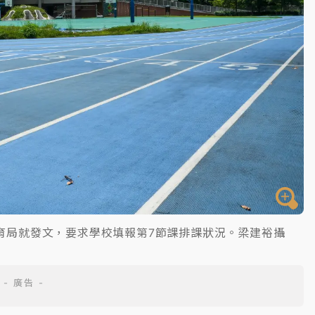
育局就發文，要求學校填報第7節課排課狀況。梁建裕攝