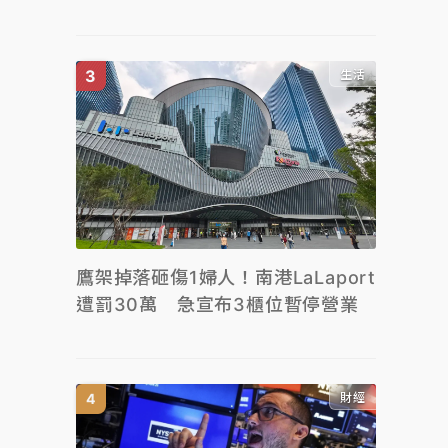
生活
鷹架掉落砸傷1婦人！南港LaLaport
遭罰30萬 急宣布3櫃位暫停營業
財經