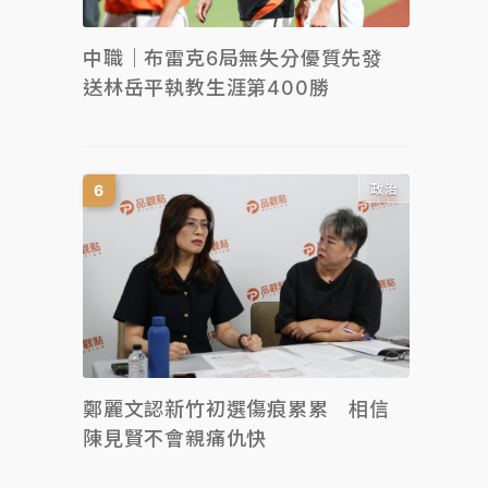
中職｜布雷克6局無失分優質先發
送林岳平執教生涯第400勝
政治
鄭麗文認新竹初選傷痕累累 相信
陳見賢不會親痛仇快