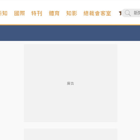
新知
國際
特刊
體育
知影
總裁會客室
廣告