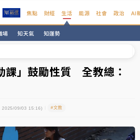
焦點
財經
生活
能源
社會
政治
AI
扣畫面曝光
職場
知天氣
知運勢
序複雜 觀旅局回應了
院聲請遭駁 理由曝光
一度塞車 周六起展出延長至晚上7時
動課」鼓勵性質 全教總：
今重開羈押庭
到發紫」降雨熱區曝
#文教
扣畫面曝光
2025/09/03 15:16)
序複雜 觀旅局回應了
院聲請遭駁 理由曝光