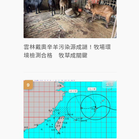
雲林戴奧辛羊污染源成謎！牧場環
境檢測合格 牧草成關鍵
生活