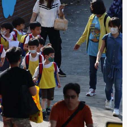
一度塞車 周六起展出延長至晚上7時
今重開羈押庭
到發紫」降雨熱區曝