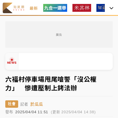
最新
中租控股7月營收創今年新高 前7月獲利成長6%
廣告
獨家｜
和欣客運總裁逝世！少東涉洗錢遭收押 戴手銬
腳鐐提前奔靈堂畫面曝
處置制度大變革！ 證交所今起縮短股票「關禁閉」天
NEWS
數與撮合時間
才續任就飛美國大學面試 清大校長高為元致歉：機會
六福村停車場甩尾嗆警「沒公權
到來時引起我的好奇
力」 慘遭壓制上銬法辦
白海豚颱風解除海警 西南風來了！4縣市大雨特報、各
▲
地午後雷雨
▼
於瓜瓜
社會
記者
分析｜
7月營收甫首破單月9000億元下半年續旺指
發布
2025/04/04 11:51
(更新 2025/04/04 14:38)
標？ 鴻海本週法說法人關注的四大重點