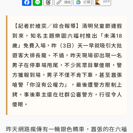
APP
連結
訂閱
NBA｜
傳奇名帥驚傳離世！曾以「瘋狂籃球」震撼聯
盟 兩大愛徒向他致
【記者於維奕／綜合報導】清明兒童節連假
到來，知名主題樂園六福村推出「未滿18
歲」免費入場，昨（3日）天一早就吸引大批
遊客大排長龍。不過，昨天現場卻出現一名
男子在停車場甩尾，不少民眾目擊傻眼，警
方獲報到場，男子不僅不肯下車，甚至囂張
嗆警「你沒有公權力」，最後遭警方壓制上
銬。事後車主還在社群公審警方，行徑令人
傻眼。
昨天網路瘋傳有一輛銀色轎車，囂張的在六福