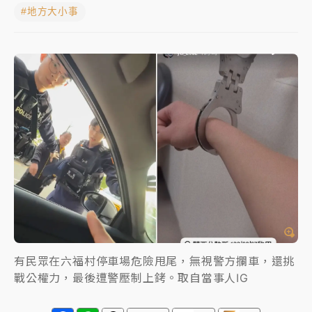
#地方大小事
NBA｜
傳奇名帥驚傳離世！曾以「瘋狂籃球」震撼聯
盟 兩大愛徒向他致
中租控股7月營收創今年新高 前7月獲利成長6%
獨家｜
和欣客運總裁逝世！少東涉洗錢遭收押 戴手銬
腳鐐提前奔靈堂畫面曝
處置制度大變革！ 證交所今起縮短股票「關禁閉」天
數與撮合時間
才續任就飛美國大學面試 清大校長高為元致歉：機會
到來時引起我的好奇
白海豚颱風解除海警 西南風來了！4縣市大雨特報、各
地午後雷雨
有民眾在六福村停車場危險甩尾，無視警方攔車，還挑
戰公權力，最後遭警壓制上銬。取自當事人IG
分析｜
7月營收甫首破單月9000億元下半年續旺指
標？ 鴻海本週法說法人關注的四大重點