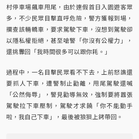
村停車場飆車甩尾，由於連假首日入園遊客眾
多，不少民眾目擊直呼危險，警方獲報到場，
攔查該輛轎車，要求駕駛下車，沒想到駕駛卻
以隱私權拒絕，甚至嗆警「你沒有公權力」，
還挑釁回「我時間很多可以跟你耗。」
過程中，一名目擊民眾看不下去，上前怒譙還
要抓人下車，遭警制止勸離，甩尾駕駛還喊
「公然侮辱」，警見勸導無效，強制要將囂張
駕駛拉下車壓制，駕駛才求饒「你不能動手
啦，我自己下車」，最後被狼狽上銬帶回。