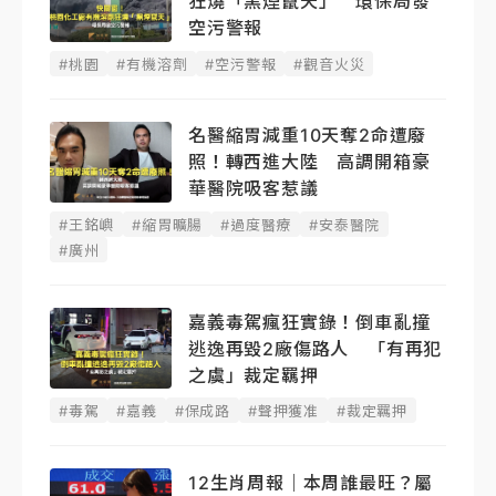
狂燒「黑煙竄天」 環保局發
空污警報
#桃園
#有機溶劑
#空污警報
#觀音火災
名醫縮胃減重10天奪2命遭廢
照！轉西進大陸 高調開箱豪
華醫院吸客惹議
#王銘嶼
#縮胃曠腸
#過度醫療
#安泰醫院
#廣州
嘉義毒駕瘋狂實錄！倒車亂撞
逃逸再毀2廠傷路人 「有再犯
之虞」裁定羈押
#毒駕
#嘉義
#保成路
#聲押獲准
#裁定羈押
12生肖周報｜本周誰最旺？屬