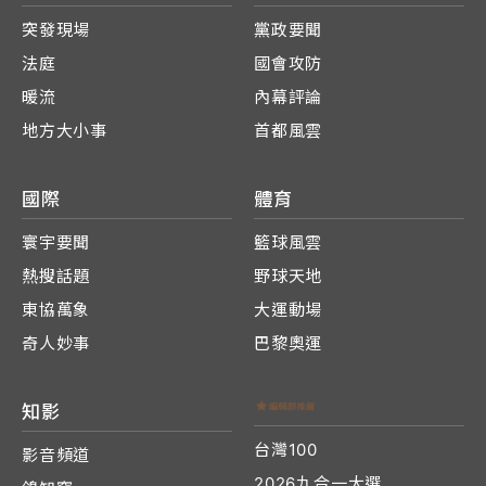
突發現場
黨政要聞
法庭
國會攻防
暖流
內幕評論
地方大小事
首都風雲
國際
體育
寰宇要聞
籃球風雲
熱搜話題
野球天地
東協萬象
大運動場
奇人妙事
巴黎奧運
知影
台灣100
影音頻道
2026九合一大選