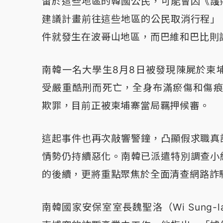
留於這些地區的韓國公民，可能會因《護
建議計畫前往這些地區的公民取消行程」
件就發生在波哥山地區，而巴維和巴比則
南韓一名大學生8月8日被發現陳屍於柬
受嚴重酷刑而死亡，全身布滿瘀傷和傷痕
欺罪，目前正被柬埔寨當局羈押候審。
這起事件也再次敲響警鐘，凸顯假求職真
情勢仍持續惡化。南韓已派遣特別調查小
的後續，更將重點聚焦於全面清查網路詐
南韓國家安保室室長魏聖洛（Wi Sung-