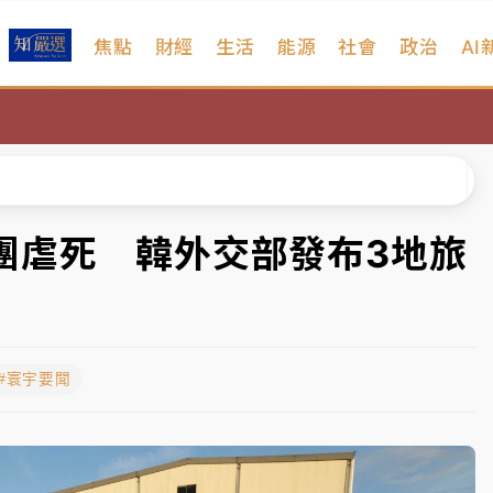
焦點
財經
生活
能源
社會
政治
AI
扣畫面曝光
序複雜 觀旅局回應了
院聲請遭駁 理由曝光
一度塞車 周六起展出延長至晚上7時
團虐死 韓外交部發布3地旅
今重開羈押庭
到發紫」降雨熱區曝
#寰宇要聞
扣畫面曝光
序複雜 觀旅局回應了
院聲請遭駁 理由曝光