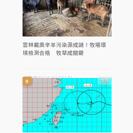
雲林戴奧辛羊污染源成謎！牧場環
境檢測合格 牧草成關鍵
生活