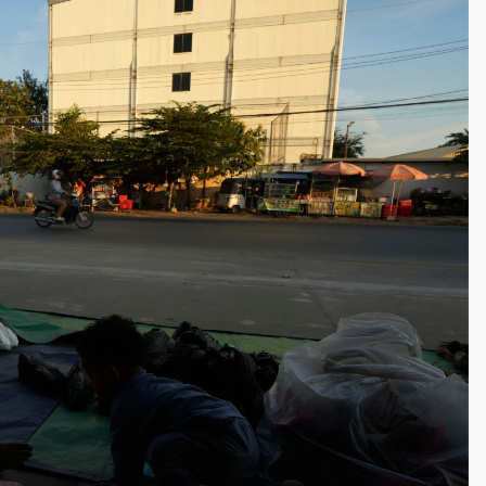
一度塞車 周六起展出延長至晚上7時
今重開羈押庭
到發紫」降雨熱區曝