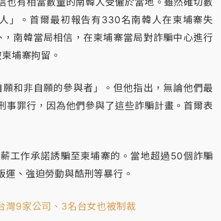
信也有相當數量的南韓人受僱於當地。雖然確切數
0人」。首爾最初報告有330名南韓人在柬埔寨失
外，南韓當局相信，在柬埔寨當局對詐騙中心進行
被柬埔寨拘留。
自願和非自願的參與者」。但他指出，無論他們最
刑事罪行，因為他們參與了這些詐騙計畫。首爾表
薪工作承諾誘騙至柬埔寨的。當地超過50個詐騙
販運、強迫勞動與酷刑等暴行。
台灣9家公司、3名台女也被制裁