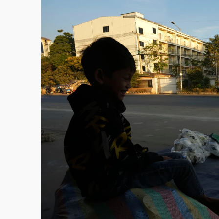
故宮《龍藏經》特展第2檔！今線上預約開賣
台東農業處長涉圖利渡假村！東檢抗告成功 
父親節泡湯了！中颱白海豚雨彈轟3天 「紅