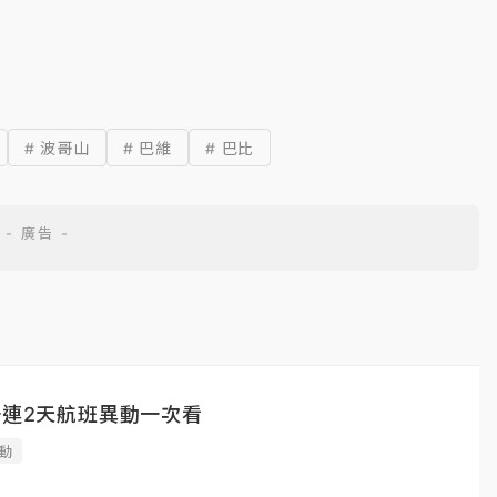
# 波哥山
# 巴維
# 巴比
一連2天航班異動一次看
動