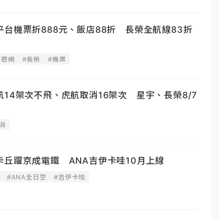
台機票折888元、飯店88折 長榮全航線83折
易遊網
#長榮
#機票
14架次不飛、虎航取消16架次 星宇、長榮8/7
消
丘躍京成電鐵 ANA吉伊卡哇10月上線
#ANA全日空
#吉伊卡哇