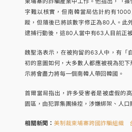
柬埔寨的詐騙產業中工作。他指出，「據
字難以核實，但南韓當局估計約有100
蹤，但隨後已將該數字修正為80人。此
逮捕行動後，這80人當中有63人目前正
魏聖洛表示，在被拘留的63人中，有「
初的意圖如何，大多數人都應被視為犯下
示將會盡力將每一個南韓人帶回韓國。
首爾當局指出，許多受害者是被虛假的高
園區，由犯罪集團操控，涉嫌綁架、人口
相關新聞：
美制裁柬埔寨跨國詐騙組織 