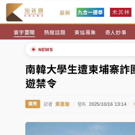
最新
女律師陳昱瑄詐慈濟10億！黃金158kg遭查
寰宇要聞
熱搜話題
東協萬象
奇人妙事
暑假過三周才推「E宿新北打卡趣」！抽獎程
中信慈善基金會想增加董事人數！辜仲諒向法
NEWS
故宮《龍藏經》特展第2檔！今線上預約開賣
南韓大學生遭柬埔寨詐
▲
台東農業處長涉圖利渡假村！東檢抗告成功 
▼
遊禁令
父親節泡湯了！中颱白海豚雨彈轟3天 「紅
黃惠瑜
2025/10/16 13:14
國際
記者
|
發布
女律師陳昱瑄詐慈濟10億！黃金158kg遭查
暑假過三周才推「E宿新北打卡趣」！抽獎程
中信慈善基金會想增加董事人數！辜仲諒向法