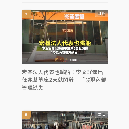
財經
宏碁法人代表也跳船！李文詳僅出
任兆基董座2天就閃辭 「發現內部
管理缺失」
生活