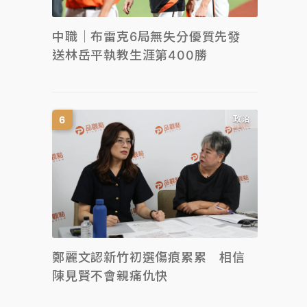
中職｜布雷克6局無失分優質先發
送林岳平執教生涯第400勝
政治
鄭麗文認新竹初選傷痕累累 相信
陳見賢不會親痛仇快