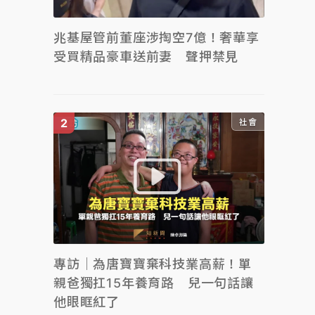
兆基屋管前董座涉掏空7億！奢華享
受買精品豪車送前妻 聲押禁見
社會
專訪｜為唐寶寶棄科技業高薪！單
親爸獨扛15年養育路 兒一句話讓
他眼眶紅了