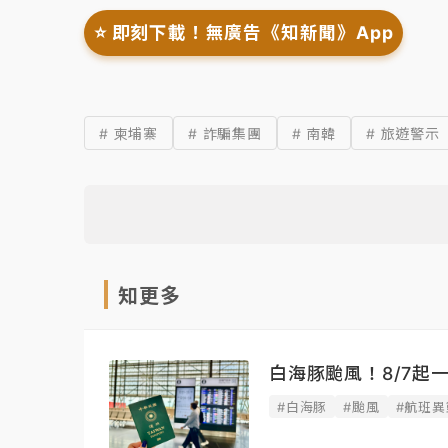
⭐️ 即刻下載！無廣告《知新聞》App
# 柬埔寨
# 詐騙集團
# 南韓
# 旅遊警示
知更多
白海豚颱風！8/7起
#白海豚
#颱風
#航班異