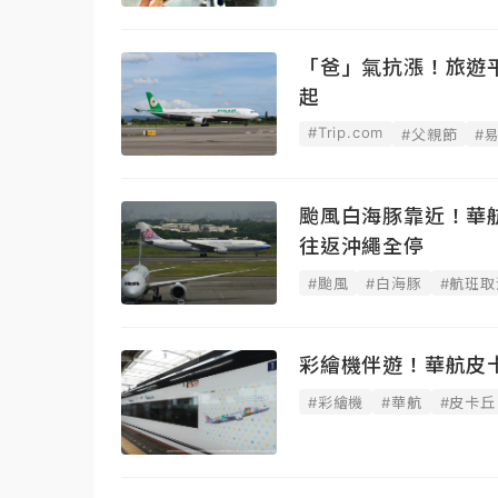
「爸」氣抗漲！旅遊平
起
#Trip.com
#父親節
#
颱風白海豚靠近！華航
往返沖繩全停
#颱風
#白海豚
#航班取
彩繪機伴遊！華航皮卡
#彩繪機
#華航
#皮卡丘