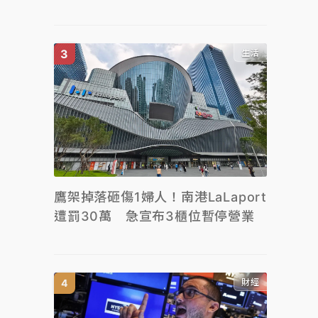
生活
鷹架掉落砸傷1婦人！南港LaLaport
遭罰30萬 急宣布3櫃位暫停營業
財經